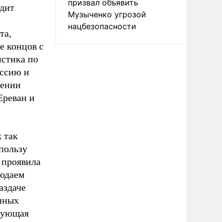
призвал объявить
одит
Музыченко угрозой
нацбезопасности
та,
е концов с
истика по
оссию и
мении
Ереван и
 так
 пользу
 проявила
людаем
аздаче
нных
едующая