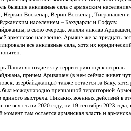
оль бывшие анклавные села с армянским населением
, Неркин Воскепар, Верин Воскепар, Тигранашен и
айджанским населением – Бахударлы и Софулу.
йджанцы, в свою очередь, заняли анклав Арцвашен,
сё армянское население. Армяне же за тридцать ле
лировали все анклавные села, хотя их юридический
понятен.
ерь Пашинян отдает эту территорию под контроль
айджана, причем Арцвашен (в нем сейчас живет чут
ловек, азербайджанцы) также остается за Баку, хотя
в был международно признанной территорией Армен
з единого выстрела. Никаких военных действий в э
е не велось ни 2020 году, ни 19 сентября 2023 года, 
 момент там остается армянская власть и армянска
.