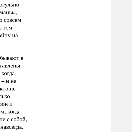
огульно
маны»,
о совсем
в том
ойну на
ебывают в
ставлены
 когда
 – и на
кто не
лько
рон и
м, когда
не с собой,
навсегда.