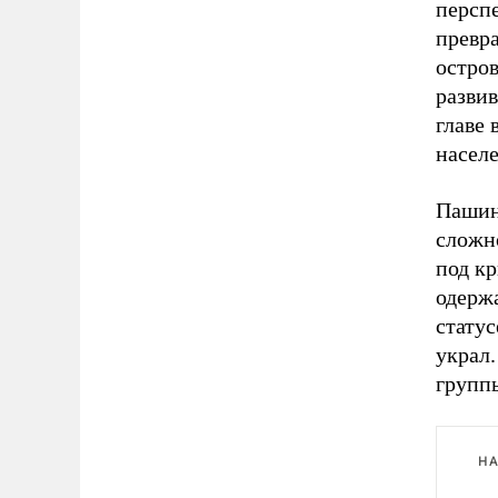
персп
превр
остро
развив
главе 
насел
Пашиня
сложно
под кр
одержа
статус
украл
группы
НА