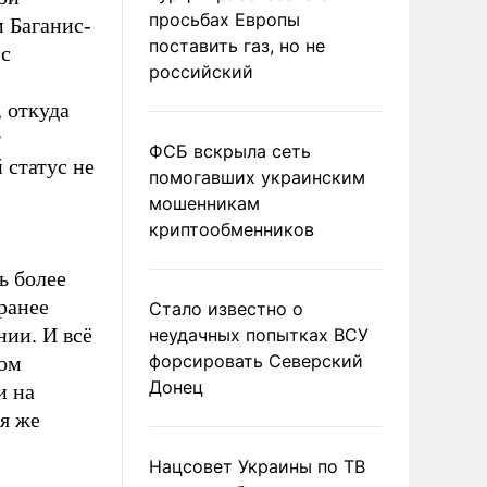
просьбах Европы
 Баганис-
поставить газ, но не
 с
российский
 откуда
т
ФСБ вскрыла сеть
 статус не
помогавших украинским
мошенникам
криптообменников
ь более
 ранее
Стало известно о
ии. И всё
неудачных попытках ВСУ
форсировать Северский
том
Донец
и на
я же
Нацсовет Украины по ТВ