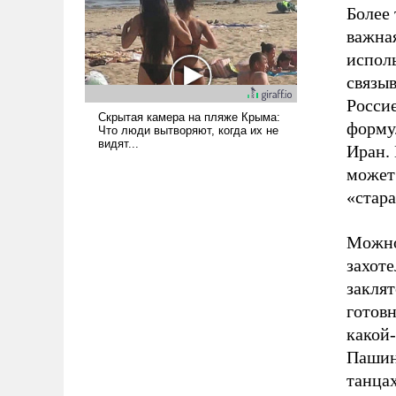
Более 
важная
исполь
связыв
Россие
формул
Иран. 
может 
«стар
Можно,
захоте
заклят
готов
какой
Пашин
танцах