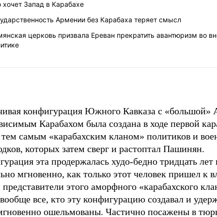
 хочет Запад в Карабахе
сударственность Армении без Карабаха теряет смысл
мянская церковь призвала Ереван прекратить авантюризм во в
литике
чивая конфигурация Южного Кавказа с «большой»
висимым Карабахом была создана в ходе первой кар
 тем самым «карабахским кланом» политиков и во
дков, которых затем сверг и растоптал Пашинян.
урация эта продержалась худо-бедно тридцать лет 
ьно мгновенно, как только этот человек пришел к в
 представители этого аморфного «карабахского клан
вообще все, кто эту конфигурацию создавал и удер
мгновенно ошельмованы. Частично посажены в тюр