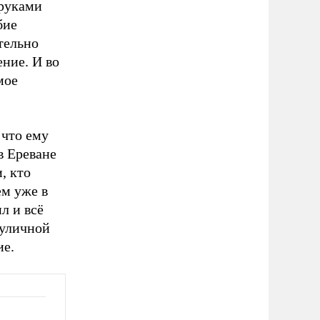
 руками
бие
тельно
ение. И во
мое
 что ему
в Ереване
, кто
ем уже в
л и всё
 уличной
ие.