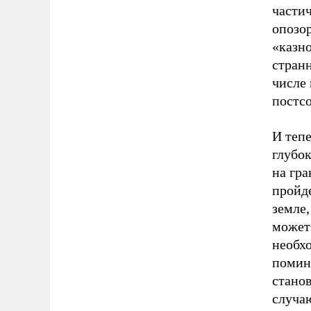
частич
опозо
«казн
странн
числе
постсо
И тепе
глубо
на гра
пройде
земле,
может 
необх
помино
станов
случаю