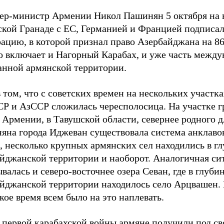
ер-министр Армении Никол Пашинян 5 октября на в
ской Гранаде с ЕС, Германией и Францией подписа
ацию, в которой признал право Азербайджана на 86,
то включает и Нагорный Карабах, и уже часть межд
анной армянской территории.
 том, что с советских времен на нескольких участк
Р и АзССР сложилась чересполосица. На участке г
 Армении, в Тавушской области, севернее родного д
яна города Иджеван существовала система анклавов
, несколько крупных армянских сел находились в г
айджанской территории и наоборот. Аналогичная си
валась и северо-восточнее озера Севан, где в глуби
айджанской территории находилось село Арцвашен.
кое время всем было на это наплевать.
 первой карабахской войны армяне получили под св