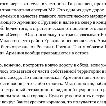
того, через эти села, в частности Тигранашен, прох
 транспортная артерия М2. Это одна из двух дорог,
зуемых в качестве главного логистического маршру
ающего Армению с Грузией и далее на север в конц
й. Более того, в стратегическом отношении это лог
е «Север – Юг», поскольку эта трасса связывает Р
Мало того, что район Еревана и основная часть Ар
быть отрезана от России и Грузии. Таким образом 
ая» Армения вообще превращаются в остров.
 конечно, построить новую дорогу в обход, если уж
лось отказаться от части собственной территории в
ого соседа. Но пашиняновская Армения пока что не
ности вообще что-либо строить. Мы, напротив, наб
-то странный аттракцион невиданной щедрости по р
яном земель и городов. Если еще вспомнить о стра
 вокруг Зангезурского коридора, то получается сл