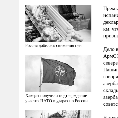
Премь
испан
деклар
км, ч
призн
Россия добилась снижения цен
Дело в
АрмСС
севере
Пашин
говоря
азерб
склады
Хакеры получили подтверждение
азерб
участия НАТО в ударах по России
советс
В ходе