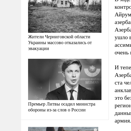
контр
Айрум
азерб
Азерба
Жители Черниговской области
ушло в
Украины массово отказались от
ассими
эвакуации
очень 
И теп
Азерб
ста че
анкла
это бе
Премьер Литвы осадил министра
регион
обороны из-за слов о России
данный
армия