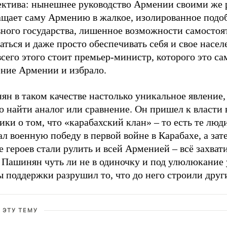
ектива: нынешнее руководство Армении своими же
ащает саму Армению в жалкое, изолированное подо
вного государства, лишенное возможности самостоя
аться и даже просто обеспечивать себя и свое насел
всего этого стоит премьер-министр, которого это са
ение Армении и избрало.
н в таком качестве настолько уникальное явление,
 найти аналог или сравнение. Он пришел к власти 
ики о том, что «карабахский клан» – то есть те люди
л военную победу в первой войне в Карабахе, а зат
е героев стали рулить и всей Арменией – всё захвати
. Пашинян чуть ли не в одиночку и под улюлюкание
 поддержки разрушил то, что до него строили друг
 ЭТУ ТЕМУ