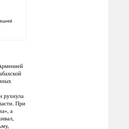
нешней
 Арменией
абахской
енных
и рухнула
ласти. При
а», а
живал,
ьму,