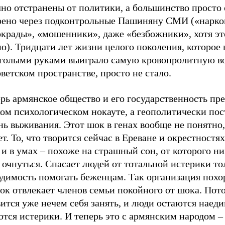
но отстранены от политики, а большинство просто 
рено через подконтрольные Пашиняну СМИ («нарко
окрады», «мошенники», даже «безбожники», хотя эт
о). Тридцати лет жизни целого поколения, которое 
 голыми руками выиграло самую кровопролитную в
ветском пространстве, просто не стало.
рь армянское общество и его государственность пр
ком психологическом нокауте, а геополитически по
нь выживания. Этот шок в генах вообще не понятно,
т. То, что творится сейчас в Ереване и окрестностях
 и в умах – похоже на страшный сон, от которого ни
очнуться. Спасает людей от тотальной истерики то
одимость помогать беженцам. Так организация похо
к отвлекает членов семьи покойного от шока. Пото
ится уже нечем себя занять, и люди остаются наеди
тся истерики. И теперь это с армянским народом – 