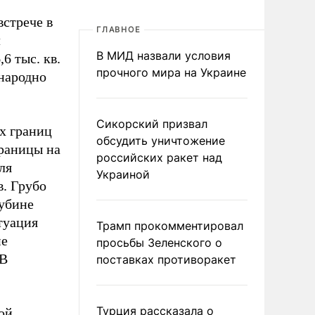
стрече в
ГЛАВНОЕ
л
В МИД назвали условия
6 тыс. кв.
прочного мира на Украине
ународно
Сикорский призвал
ах границ
обсудить уничтожение
раницы на
российских ракет над
ля
Украиной
. Грубо
лубине
туация
Трамп прокомментировал
не
просьбы Зеленского о
 В
поставках противоракет
Турция рассказала о
ой