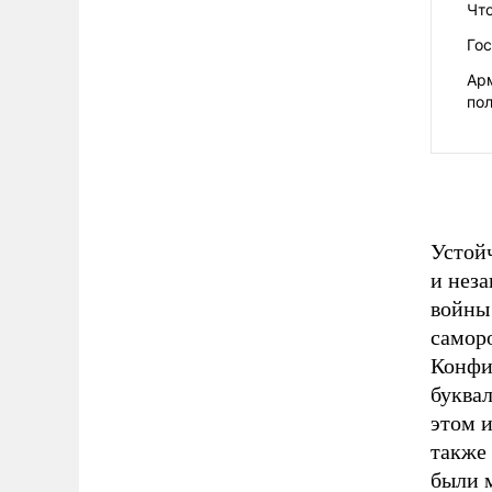
Что
Го
Ар
по
Устой
и неза
войны
саморо
Конфиг
буквал
этом и
также 
были 