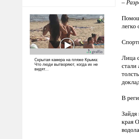
– Раз
Помощ
легко 
Спорти
Лица 
стали
толсты
доклад
В реги
Зайдя 
края 
водол