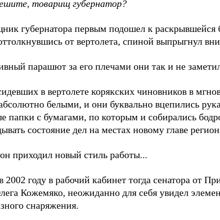
решите, товарищ губернатор?
ник губернатора первым подошел к раскрывшейся б
оттолкнувшись от вертолета, спиной выпрыгнул вни
вный парашют за его плечами они так и не заметил
сидевших в вертолете корякских чиновников в мгно
 абсолютно белыми, и они буквально вцепились рук
е папки с бумагами, по которым и собирались бодр
ывать состояние дел на местах новому главе регион
он приходил новый стиль работы...
в 2002 году в рабочий кабинет тогда сенатора от П
Олега Кожемяко, неожиданно для себя увидел элеме
азного снаряжения.