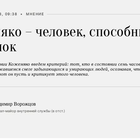
8, 09:38
•
МНЕНИЕ
яко – человек, способ
пок
нии Кожемяко введем критерий: тот, кто в состоянии семь часов
жавшемся снеге задыхающихся и умирающих людей, осознавая, чт
вот он пусть и критикует этого человека.
димир Ворожцов
ал-майор внутренней службы (в отст.)