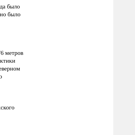
да было
оно было
76 метров
рктики
Северном
ю
кского