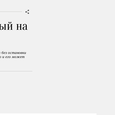
ный на
 без остановки
о и его может