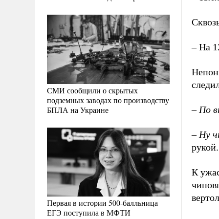
Сквоз
– На 
Непон
следи
СМИ сообщили о скрытых
подземных заводах по производству
–
По в
БПЛА на Украине
–
Ну ч
рукой.
К ужа
чиновн
вертол
Первая в истории 500-балльница
ЕГЭ поступила в МФТИ