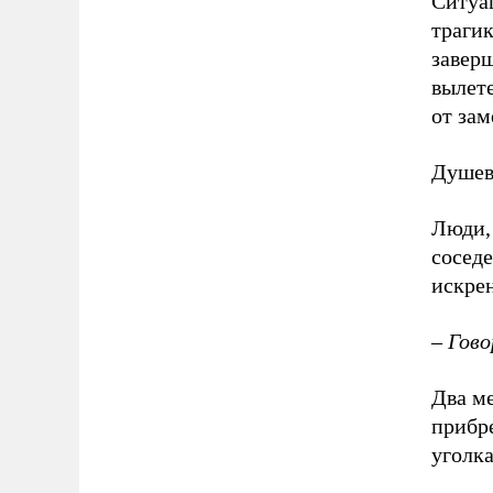
Ситуа
трагик
завер
вылете
от за
Душев
Люди,
соседе
искре
– Гово
Два ме
прибре
уголка