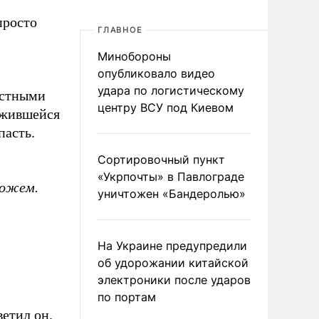
просто
ГЛАВНОЕ
Минобороны
опубликовало видео
удара по логистическому
естными
центру ВСУ под Киевом
ожившейся
пасть.
Сортировочный пункт
«Укрпочты» в Павлограде
можем.
уничтожен «Бандеролью»
На Украине предупредили
об удорожании китайской
электроники после ударов
по портам
тветил он.