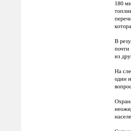
180 м
топли
переч
котора
В резу
почти 
из дру
На сл
один и
вопрос
Охрана
неожи
населе