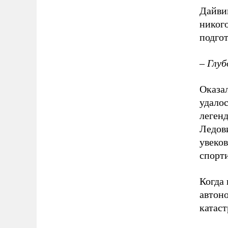
Дайви
никого
подгот
– Глуб
Оказал
удалос
легенд
Ледови
увеков
спорт
Когда 
автоно
катас