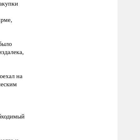
акупки
ирме,
 было
издалека,
оехал на
ческим
обходимый