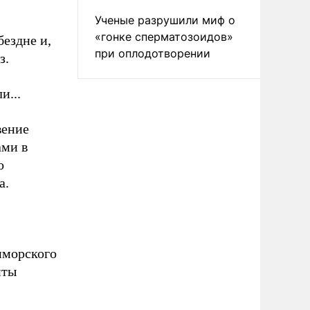
Ученые разрушили миф о
«гонке сперматозоидов»
ездне и,
при оплодотворении
з.
и...
вение
ами в
о
а.
риморского
нты