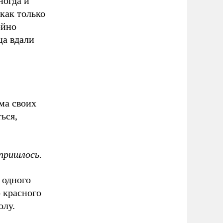
ногда и
как только
ойно
ца вдали
ма своих
ься,
пришлось.
 одного
о красного
олу.