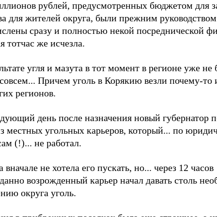
иллионов рублей, предусмотренных бюджетом для з
ва для жителей округа, были прежним руководством
ислены сразу и полностью некой посреднической ф
я тотчас же исчезла.
льтате угля и мазута в тот момент в регионе уже не
совсем... Причем уголь в Корякию везли почему-то 
гих регионов.
едующий день после назначения новый губернатор п
з местных угольных карьеров, который... по юриди
ам (!)... не работал.
 вначале не хотела его пускать, но... через 12 часов
данно возрожденный карьер начал давать столь не
нию округа уголь.