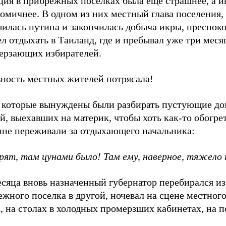
ция в прибрежных поселках была еще страшнее, а и
омичнее. В одном из них местный глава поселения, 
шилась путина и закончилась добыча икры, преспок
л отдыхать в Таиланд, где и пребывал уже три меся
мерзающих избирателей.
ность местных жителей потрясала!
 которые вынуждены были разбирать пустующие до
й, выехавших на материк, чтобы хоть как-то обогрет
нне переживали за отдыхающего начальника:
рят, там цунами было! Там ему, наверное, тяжело 
сяца вновь назначенный губернатор перебирался из
жного поселка в другой, ночевал на сцене местног
, на столах в холодных промерзших кабинетах, на п