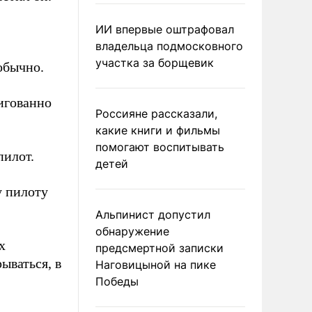
ИИ впервые оштрафовал
владельца подмосковного
участка за борщевик
обычно.
игованно
Россияне рассказали,
какие книги и фильмы
помогают воспитывать
пилот.
детей
у пилоту
Альпинист допустил
обнаружение
х
предсмертной записки
ываться, в
Наговицыной на пике
Победы