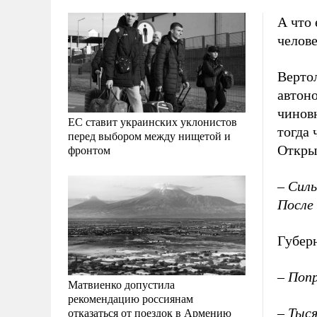
А что
челове
Верто
автон
чинов
ЕС ставит украинских уклонистов
тогда
перед выбором между нищетой и
Откры
фронтом
– Силь
После
Губер
– Поп
Матвиенко допустила
рекомендацию россиянам
– Тыс
отказаться от поездок в Армению