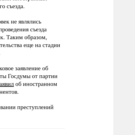
о съезда.
век не являлись
проведения съезда
ек. Таким образом,
тельства еще на стадии
.
ковое заявление об
аты Госдумы от партии
аявил
об иностранном
нентов.
овании преступлений