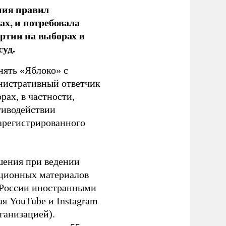
ния правил
ах, и потребовала
ртии на выборах в
уд.
нять «Яблоко» с
инистративный ответчик
ах, в частности,
тиводействии
зарегистрированного
шения при ведении
ационных материалов
в России иностранными
я YouTube и Instagram
ганизацией).