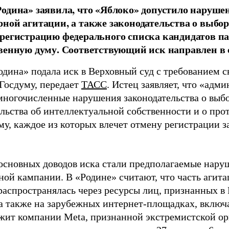
одина» заявила, что «Яблоко» допустило наруше
ной агитации, а также законодательства о выбор
регистрацию федерального списка кандидатов па
венную думу. Соответствующий иск направлен в с
одина» подала иск в Верховный суд с требованием с
 Госдуму, передает
ТАСС
. Истец заявляет, что «адм
многочисленные нарушения законодательства о выбор
ельства об интеллектуальной собственности и о про
му, каждое из которых влечет отмену регистрации 
основных доводов иска стали предполагаемые нару
ной кампании. В «Родине» считают, что часть агит
распространялась через ресурсы лиц, признанных 
 а также на зарубежных интернет-площадках, включа
жит компании Meta, признанной экстремистской ор