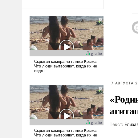
7 АВГУСТА 2
«Роди
агита
Tекст:
Елиза