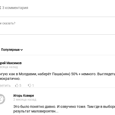
:
3
комментария
дрей Максимов
есяца назад
нгую: как в Молдавии, наберёт Паша(нян) 50% + немного. Выглядеть
мократично.
ветить
5
1
Игорь Коверя
2 месяца назад
Это было понятно давно. И озвучено тоже. Там где в выбор
результат маловероятен...