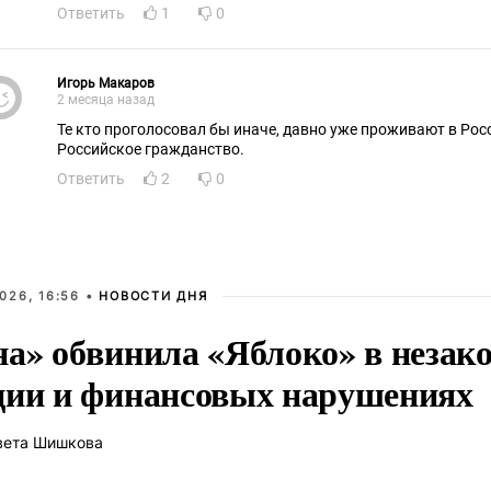
Ответить
1
0
Игорь Макаров
2 месяца назад
Те кто проголосовал бы иначе, давно уже проживают в Рос
Российское гражданство.
Ответить
2
0
026, 16:56 •
НОВОСТИ ДНЯ
на» обвинила «Яблоко» в незак
ции и финансовых нарушениях
вета Шишкова