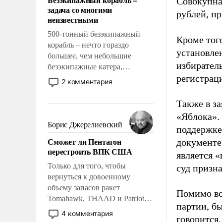
Совокупная
слабым, идти вперед и
задача со многими
адаптироваться.
рублей, пр
неизвестными
500-тонный безэкипажный
Кроме тог
корабль – нечто гораздо
установле
большее, чем небольшие
избиратель
безэкипажные катера,
регистрац
применение которых уже
2 комментария
стало обыденностью. Задача по
созданию такого корабля очень
Также в з
сложна и амбициозна. Однако
«Яблока».
и ее реализация радикально
Борис Джерелиевский
поддержке
поднимет наши боевые
Сможет ли Пентагон
документе
возможности.
перестроить ВПК США
является 
Только для того, чтобы
суд призн
вернуться к довоенному
объему запасов ракет
Помимо во
Tomahawk, THAAD и Patriot
партии, б
США потребуется более трех
4 комментария
говорится,
лет. Даже небольшая война с