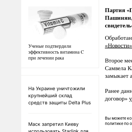
Партия «Г
Пашинян, 
свидетел
Обработан
«Новости»
Ученые подтвердили
эффективность витамина C
при лечении рака
Второе ме
Самвела К
замыкает 
На Украине уничтожили
Ранее дан
крупнейший склад
договор»
у
средств защиты Delta Plus
Вы можете к
Маск запретил Киеву
политике по 
использовать Starlink для