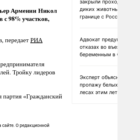
закрыли проходы для
диких животных на
мьер Армении Никол
границе с Россией
в с 98% участков,
Адвокат предупредил о
в, передает
РИА
отказах во въезде
беременным в США
предпринимателя
лей. Тройку лидеров
Эксперт объяснил
пропажу белых грибов 
лесах этим летом
ая партия «Гражданский
 сайте. О редакционной