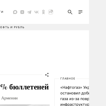
ТИ
НЕФТЬ И РУБЛЬ
ГЛАВНОЕ
8% бюллетеней
«Нафтогаз» Украины
остановил добычу нефт
в Армении
газа из-за повреждения
инфраструктуры