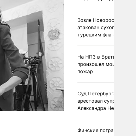
Возле Новороссийска
атакован сухогруз под
турецким флагом
На НПЗ в Братиславе
произошел мощный
пожар
Суд Петербурга заочно
арестовал супругу
Александра Невзорова
Финские пограничники