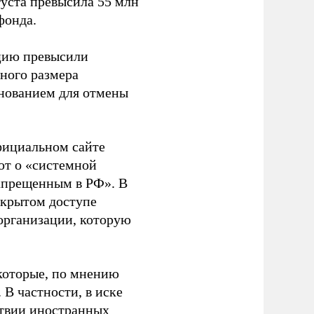
густа превысила 55 млн
фонда.
ацию превысили
ного размера
основанием для отмены
фициальном сайте
ют о «системной
апрещенным в РФ». В
ткрытом доступе
организации, которую
которые, по мнению
В частности, в иске
тствии иностранных