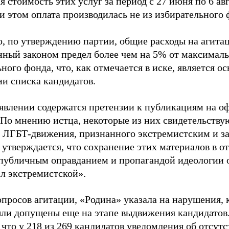
 стоимость этих услуг за период с 27 июня по 6 ав
и этом оплата производилась не из избирательного 
о, по утверждению партии, общие расходы на агит
нный законом предел более чем на 5% от максималь
ного фонда, что, как отмечается в иске, является 
ии списка кандидатов.
аявлении содержатся претензии к публикациям на о
 По мнению истца, некоторые из них свидетельству
 ЛГБТ-движения, признанного экстремистским и з
 утверждается, что сохранение этих материалов в о
«публичным оправданием и пропагандой идеологии 
ал экстремистской».
просов агитации, «Родина» указала на нарушения, 
ыли допущены еще на этапе выдвижения кандидатов. 
 что у 218 из 269 кандидатов уведомления об отсу