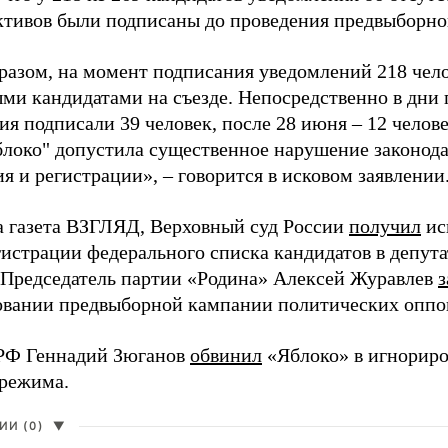
активов были подписаны до проведения предвыборног
разом, на момент подписания уведомлений 218 чело
ми кандидатами на съезде. Непосредственно в дни 
я подписали 39 человек, после 28 июня – 12 челов
блоко" допустила существенное нарушение законода
 и регистрации», – говорится в исковом заявлении
а газета ВЗГЛЯД, Верховный суд России
получил
ис
гистрации федерального списка кандидатов в депут
 Председатель партии «Родина» Алексей Журавлев
з
вании предвыборной кампании политических оппо
РФ Геннадий Зюганов
обвинил
«Яблоко» в игнорир
 режима.
И (0)
▼