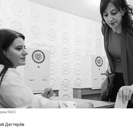
трин/ТАСС
ей Дегтярёв