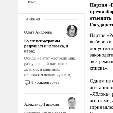
Партия «Р
предвыбор
отменить 
МНЕНИЯ
Государст
Ольга Андреева
Партия «Р
Культ психотравмы
выборов в
разрушает и человека, и
допустил 
народ
законодат
Обиды на этот жестокий мир,
экстремиз
разрушающий нас, таких
списка».
хрупких и ранимых,
становятся новым культом,
Одним из 
постепенно вытесняя и
5 комментариев
отменяя традиционное
агитацион
требование к человеку – быть
«Яблока» 
мужественным и твердым под
агентами,
ударами судьбы, брать на себя
Александр Тимохин
(принадле
ответственность, помогать
Безэкипажный корабль –