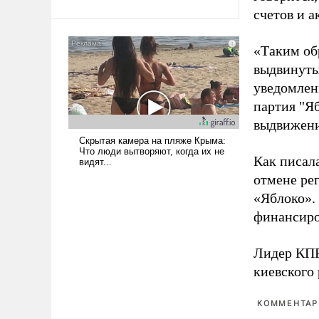
счетов и 
Ираном опустошила
американские арсеналы.
Сложившаяся ситуация
«Таким об
означает многолетний период
выдвинуты
уязвимости США, например,
уведомлени
перед Китаем.
партия "Я
выдвижения
Как писал
отмене ре
«Яблоко».
финансиро
Лидер КП
киевского
КОММЕНТАРИ