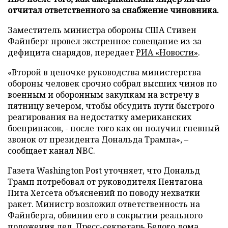
отчитал ответственного за снабжение чиновника.
Заместитель министра обороны США Стивен
Файнберг провел экстренное совещание из-за
дефицита снарядов, передает
РИА «Новости»
.
«Второй в цепочке руководства министерства
обороны человек срочно собрал высших чинов по
военным и оборонным закупкам на встречу в
пятницу вечером, чтобы обсудить пути быстрого
реагирования на недостатку американских
боеприпасов, - после того как он получил гневный
звонок от президента Дональда Трампа», –
сообщает канал NBC.
Газета Washington Post уточняет, что Дональд
Трамп потребовал от руководителя Пентагона
Пита Хегсета объяснений по поводу нехватки
ракет. Министр возложил ответственность на
Файнберга, обвинив его в сокрытии реального
положения дел. Пресс-секретарь Белого дома