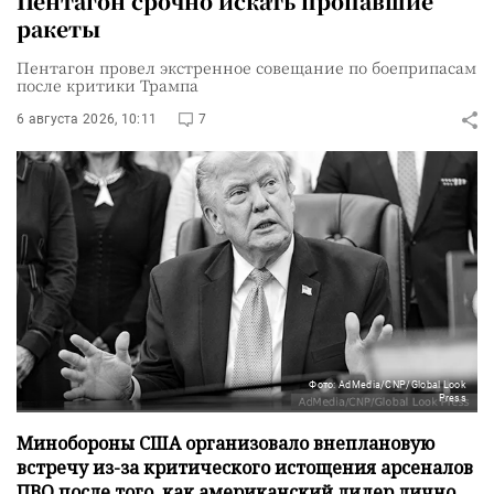
Пентагон срочно искать пропавшие
ракеты
Пентагон провел экстренное совещание по боеприпасам
после критики Трампа
6 августа 2026, 10:11
7
Фото: AdMedia/CNP/Global Look
Press
Минобороны США организовало внеплановую
встречу из-за критического истощения арсеналов
ПВО после того, как американский лидер лично