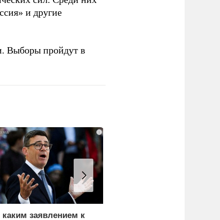
ссия» и другие
и. Выборы пройдут в
i
 каким заявлением к
В окружении Зеленског