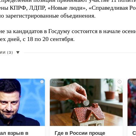
ены КПРФ, ЛДПР, «Новые люди», «Справедливая Ро
о зарегистрированные объединения.
е за кандидатов в Госдуму состоится в начале осен
ех дней, с 18 по 20 сентября.
И (3)
▼
i
i
зал взрыв в
Где в России проще
С