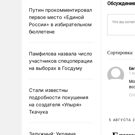
Обсуждение
Путин прокомментировал
первое место «Единой
России» в избирательном
бюллетене
Сортировка:
Памфилова назвала число
участников спецоперации
на выборах в Госдуму
Евг
1 м
Мо
во
Стали известны
От
подробности покушения
на создателя «Упыря»
Ткачука
5 АВГУСТА 2
Залужный: Украина