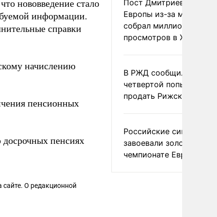
Пост Дмитриева о гибе
что нововведение стало
Европы из-за мигранто
ебуемой информации.
собрал миллион
олнительные справки
просмотров в X
скому начислению
В РЖД сообщили о
четвертой попытке
продать Рижский вокза
ичения пенсионных
Российские синхронис
о досрочных пенсиях
завоевали золото на
чемпионате Европы
 сайте. О редакционной