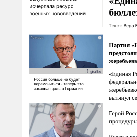
«Един
исчерпала ресурс
бюлле
военных нововведений
Tекст:
Вера 
Партия «Е
предстоящ
жеребьевк
«Единая Р
федеральн
жеребьевк
вытянул с
Герой Рос
процедуры
Всего в р