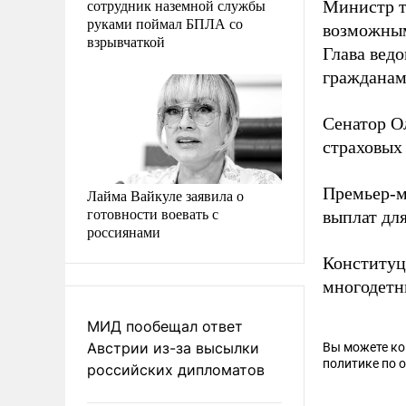
сотрудник наземной службы
Министр т
руками поймал БПЛА со
возможным
взрывчаткой
Глава ведо
гражданам
Сенатор О
страховых
Премьер-
Лайма Вайкуле заявила о
готовности воевать с
выплат для
россиянами
Конституц
многодетн
МИД пообещал ответ
Австрии из-за высылки
Вы можете к
политике по 
российских дипломатов