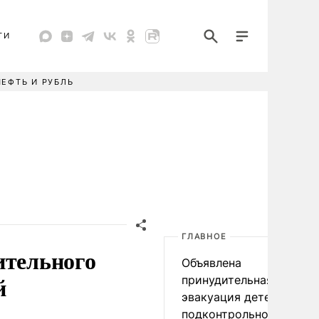
ТИ
НЕФТЬ И РУБЛЬ
ГЛАВНОЕ
ительного
Объявлена
й
принудительная
эвакуация детей в
подконтрольном Киеву