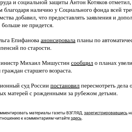
руда и социальной защиты Антон Котяков отметил, 
 благодаря наличию у Социального фонда всей тр
мства добавил, что предоставлять заявления и доп
 больше не придется.
льга Епифанова
анонсировала
планы по автоматиче
 пенсий по старости.
министр Михаил Мишустин
сообщил
о планах увел
 граждан старшего возраста.
ионный суд России
постановил
пересмотреть дела 
ых матерей с рожденными за рубежом детьми.
омментировать материалы газеты ВЗГЛЯД,
зарегистрировавшись
на
отношению к комментариям читайте
здесь
.