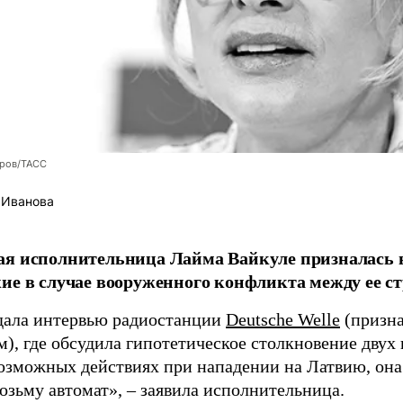
оров/ТАСС
 Иванова
я исполнительница Лайма Вайкуле призналась в
ие в случае вооруженного конфликта между ее ст
дала интервью радиостанции
Deutsche Welle
(призна
), где обсудила гипотетическое столкновение двух 
возможных действиях при нападении на Латвию, она
возьму автомат», – заявила исполнительница.