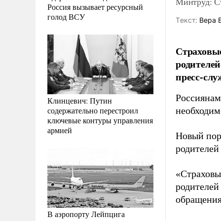
Минтруд: Ст
Россия вызывает ресурсный
голод ВСУ
Tекст:
Вера 
Страховые
родителей
пресс-слу
Россиянам
Клинцевич: Путин
содержательно перестроил
необходим
ключевые контуры управления
армией
Новый пор
родителей
«Страховы
родителей 
обращения
В аэропорту Лейпцига