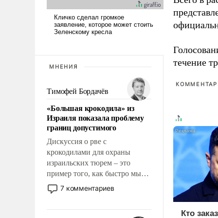
представл
официальн
Голосовани
течение тр
МНЕНИЯ
КОММЕНТАРИ
Тимофей Бордачёв
«Большая крокодила» из
Израиля показала проблему
границ допустимого
Дискуссия о рве с
крокодилами для охраны
израильских тюрем – это
пример того, как быстро мы
двигаемся по пути
7 комментариев
революционных изменений.
То, что несколько лет назад
Кто зака
было образом для