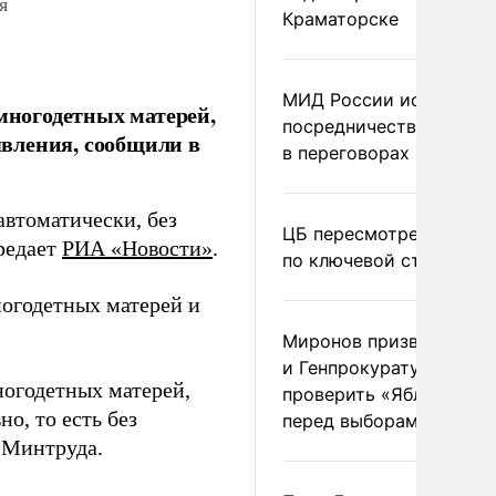
я
Краматорске
МИД России исключил
 многодетных матерей,
посредничество Герма
аявления, сообщили в
в переговорах по Украи
автоматически, без
ЦБ пересмотрел прогно
редает
РИА «Новости»
.
по ключевой ставке
ногодетных матерей и
Миронов призвал Миню
и Генпрокуратуру
ногодетных матерей,
проверить «Яблоко»
о, то есть без
перед выборами
 Минтруда.