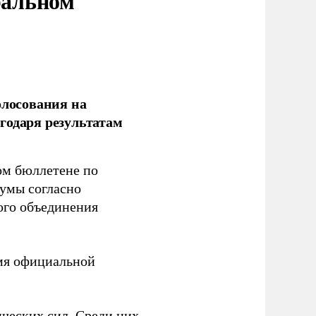
ральном
олосования на
годаря результатам
ом бюллетене по
думы согласно
ого объединения
емя официальной
ческих сил. Среди них