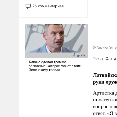
то это уже стараются не
25 комментариев
использовать – так же, как
«бабка», «дед», – хотя бы в
образованной среде, потому
что оно уже несет негативные
коннотации.
@ Гавриил Григ
Tекст:
Ольга
Латвийска
руки оруж
Артистка 
иноагентом
вопрос о 
ответ. «Я 