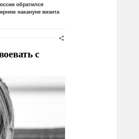
оссии обратился
начали готовиться к
ернем накануне визита
неожиданному
еленского
сценарию
воевать с