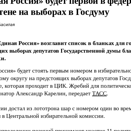
ая Россия» будет первой в феде
тене на выборах в Госдуму
Басилая
диная Россия» возглавит список в бланках для г
их выборах депутатов Государственной думы бла
и.
оссия» будет стоять первым номером в избирательн
ому округу на предстоящих выборах депутатов Гос
е, которая проходит в ЦИК. Жребий для политическ
енатор Александр Карелин, передает
ТАСС
.
сии достал из лототрона шар с номером один во вр
 в Центральной избирательной комиссии.
аспределении позиций принимают участие 11 полити