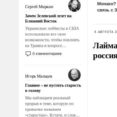
Монако?
псевдонаучной фантастики,
Сергей Миркин
связь с 
стало всерьез обсуждаемой
Зачем Зеленский лезет на
идеей.
Ближний Восток
Украинские лоббисты в США
5 АВГУСТА 2
использовали все свои
возможности, чтобы повлиять
Лайма 
на Трампа в вопросе
росси
предоставления вооружений
0 комментариев
своим нанимателям. Вероятно,
кому-то из тех, кто
консультирует Киев, пришла в
голову мысль: хорошо бы
Игорь Мальцев
продемонстрировать, что
Главное – не пустить старость
Украина вступила в
в голову
вооруженное противостояние
с Ираном.
Мы наблюдаем реальный
прорыв в теме, которую по
привычке называем
«старостью». Кстати, и слово-