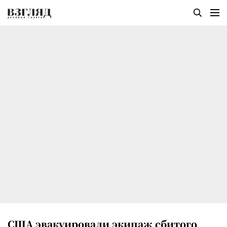
США эвакуировали экипаж сбитого