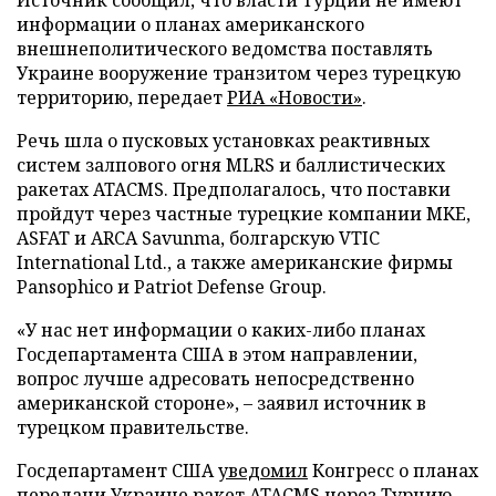
информации о планах американского
внешнеполитического ведомства поставлять
Украине вооружение транзитом через турецкую
территорию, передает
РИА «Новости»
.
Речь шла о пусковых установках реактивных
систем залпового огня MLRS и баллистических
ракетах ATACMS. Предполагалось, что поставки
пройдут через частные турецкие компании MKE,
ASFAT и ARCA Savunma, болгарскую VTIC
International Ltd., а также американские фирмы
Pansophico и Patriot Defense Group.
«У нас нет информации о каких-либо планах
Госдепартамента США в этом направлении,
вопрос лучше адресовать непосредственно
американской стороне», – заявил источник в
турецком правительстве.
Госдепартамент США
уведомил
Конгресс о планах
передачи Украине ракет ATACMS через Турцию.