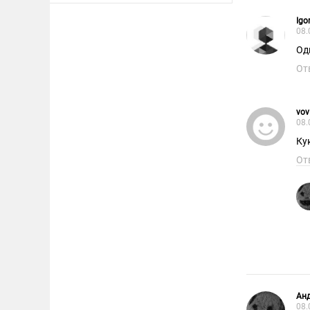
Igo
08.
Од
От
vov
08.
Ку
От
Ан
08.