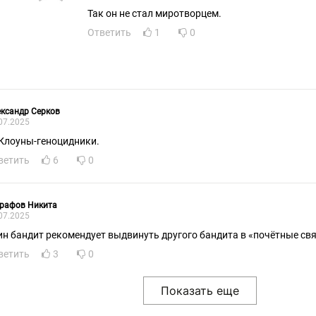
Так он не стал миротворцем.
Ответить
1
0
ксандр Серков
07.2025
 Клоуны-геноцидники.
ветить
6
0
графов Никита
07.2025
ин бандит рекомендует выдвинуть другого бандита в «почётные свя
ветить
3
0