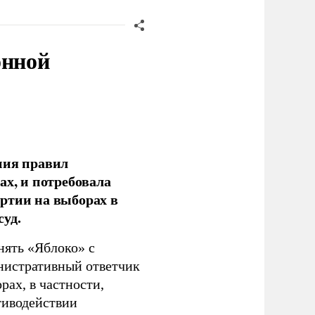
онной
ния правил
ах, и потребовала
ртии на выборах в
уд.
нять «Яблоко» с
инистративный ответчик
ах, в частности,
тиводействии