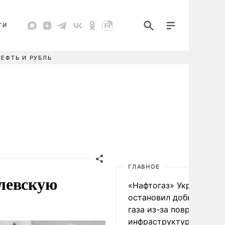
ТИ
НЕФТЬ И РУБЛЬ
ГЛАВНОЕ
левскую
«Нафтогаз» Украины
остановил добычу нефт
газа из-за повреждения
инфраструктуры