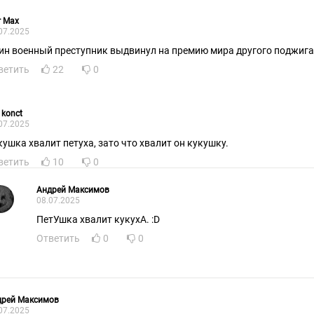
r Max
07.2025
ин военный преступник выдвинул на премию мира другого поджига
ветить
22
0
 konct
07.2025
кушка хвалит петуха, зато что хвалит он кукушку.
ветить
10
0
Андрей Максимов
08.07.2025
ПетУшка хвалит кукухА. :D
Ответить
0
0
дрей Максимов
07.2025