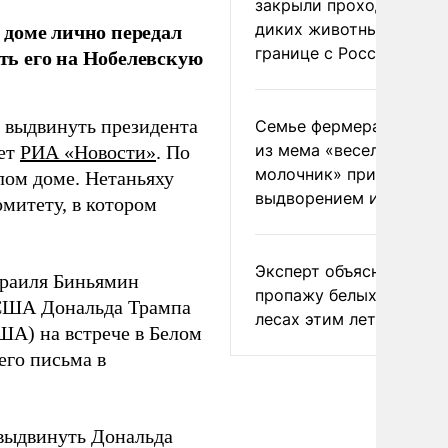
закрыли проходы для
 доме лично передал
диких животных на
границе с Россией
ь его на Нобелевскую
 выдвинуть президента
Семье фермера Уолкер
из мема «веселый
ет
РИА «Новости»
. По
молочник» пригрозили
лом доме. Нетаньяху
выдворением из Росси
митету, в котором
Эксперт объяснил
зраиля Биньямин
пропажу белых грибов 
 США Дональда Трампа
лесах этим летом
ША) на встрече в Белом
его письма в
выдвинуть Дональда