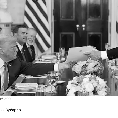
AP/ТАСС
ий Зубарев