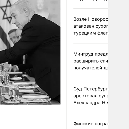
Возле Новороссийска
атакован сухогруз под
турецким флагом
Минтруд предложил
расширить список
получателей двух пенс
Суд Петербурга заочно
арестовал супругу
Александра Невзорова
Финские пограничники