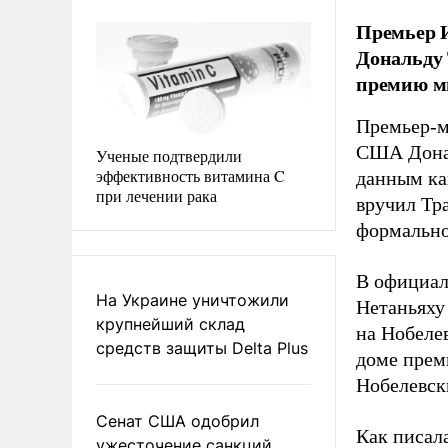
Премьер И
Дональду 
премию м
Премьер-м
США Донал
Ученые подтвердили
эффективность витамина C
данным ка
при лечении рака
вручил Тр
формально
В официал
На Украине уничтожили
Нетаньяху
крупнейший склад
на Нобеле
средств защиты Delta Plus
доме прем
Нобелевск
Сенат США одобрил
Как писал
ужесточение санкций