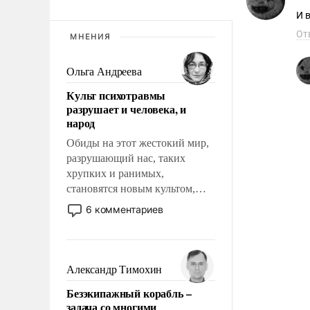
И 
От
МНЕНИЯ
Ольга Андреева
Культ психотравмы
разрушает и человека, и
народ
Обиды на этот жестокий мир,
разрушающий нас, таких
хрупких и ранимых,
становятся новым культом,
постепенно вытесняя и
6 комментариев
отменяя традиционное
требование к человеку – быть
мужественным и твердым под
ударами судьбы, брать на себя
Александр Тимохин
ответственность, помогать
Безэкипажный корабль –
слабым, идти вперед и
задача со многими