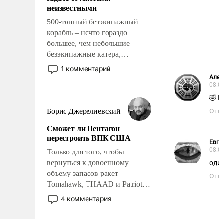
адаптироваться.
неизвестными
500-тонный безэкипажный
корабль – нечто гораздо
большее, чем небольшие
безэкипажные катера,
применение которых уже
1 комментарий
стало обыденностью. Задача по
Але
08.
созданию такого корабля очень
сложна и амбициозна. Однако
🤣
и ее реализация радикально
Борис Джерелиевский
От
поднимет наши боевые
Сможет ли Пентагон
возможности.
перестроить ВПК США
Ев
08.
Только для того, чтобы
вернуться к довоенному
од
объему запасов ракет
От
Tomahawk, THAAD и Patriot
США потребуется более трех
4 комментария
лет. Даже небольшая война с
Ираном опустошила