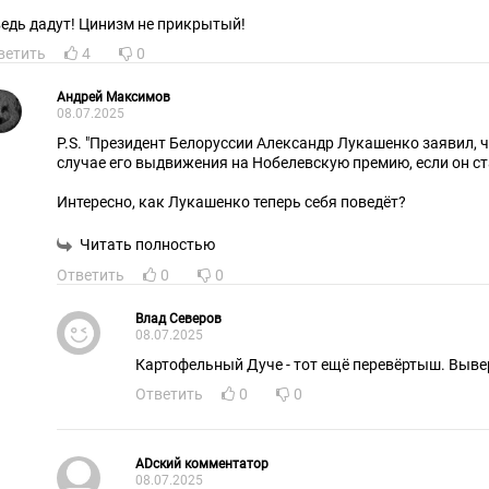
ведь дадут! Цинизм не прикрытый!
ветить
4
0
Андрей Максимов
08.07.2025
P.S. "Президент Белоруссии Александр Лукашенко заявил, 
случае его выдвижения на Нобелевскую премию, если он ст
Интересно, как Лукашенко теперь себя поведёт?
Читать полностью
Ответить
0
0
Влад Северов
08.07.2025
Картофельный Дуче - тот ещё перевёртыш. Выве
Ответить
0
0
ADский комментатор
08.07.2025