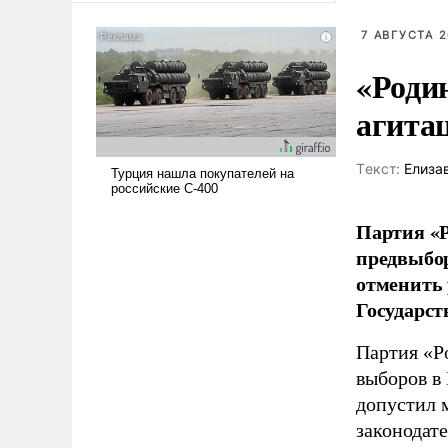
американские арсеналы.
7 АВГУСТА 2
Сложившаяся ситуация
означает многолетний период
«Роди
уязвимости США, например,
перед Китаем.
агита
Tекст:
Елиза
Партия «Р
предвыбор
отменить 
Государст
Партия «Р
выборов в
допустил 
законодат