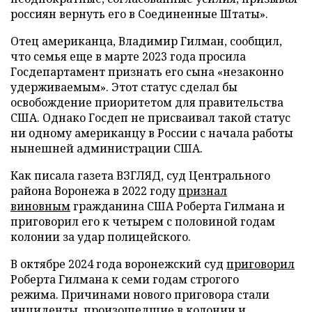
россиян вернуть его в Соединенные Штаты».
Отец американца, Владимир Гилман, сообщил,
что семья еще в марте 2023 года просила
Госдепартамент признать его сына «незаконно
удерживаемым». Этот статус сделал бы
освобождение приоритетом для правительства
США. Однако Госдеп не присваивал такой статус
ни одному американцу в России с начала работы
нынешней администрации США.
Как писала газета ВЗГЛЯД, суд Центрального
района Воронежа в 2022 году
признал
виновным
гражданина США Роберта Гилмана и
приговорил его к четырем с половиной годам
колонии за удар полицейского.
В октябре 2024 года воронежский суд
приговорил
Роберта Гилмана к семи годам строгого
режима. Причинами нового приговора стали
инциденты, произошедшие в колонии и