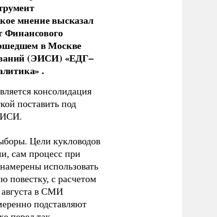
струмент
кое мнение высказал
нт Финансового
рошедшем в Москве
ований (ЭИСИ) «ЕДГ–
алитика» .
является консолидация
кой поставить под
ЭИСИ.
ыборы. Цели кукловодов
и, сам процесс при
 намерены использовать
ю повестку, с расчетом
 августа в СМИ
амеренно подставляют
хе перед так