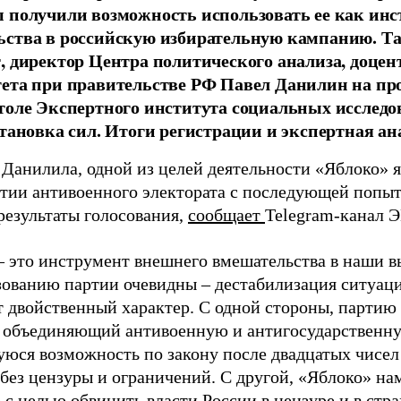
 получили возможность использовать ее как ин
ства в российскую избирательную кампанию. Та
, директор Центра политического анализа, доце
тета при правительстве РФ Павел Данилин на п
толе Экспертного института социальных исслед
становка сил. Итоги регистрации и экспертная ан
 Данилила, одной из целей деятельности «Яблоко» 
ртии антивоенного электората с последующей попыт
результаты голосования,
сообщает
Telegram-канал 
– это инструмент внешнего вмешательства в наши в
зованию партии очевидны – дестабилизация ситуаци
т двойственный характер. С одной стороны, партию
, объединяющий антивоенную и антигосударственну
юся возможность по закону после двадцатых чисел
 без цензуры и ограничений. С другой, «Яблоко» н
 с целью обвинить власти России в цензуре и в стра