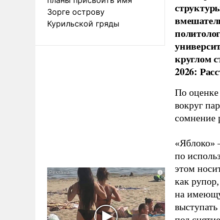
структуры
Зорге острову
вмешатель
Курильской гряды
политолог
универси
круглом с
2026: Рас
По оценке
вокруг па
сомнение 
«Яблоко» 
по исполь
этом носи
как рупор
на имеющу
выступать
под снятие