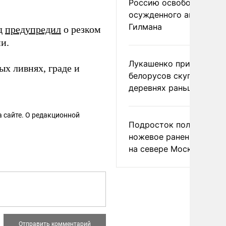
Россию освободить
осужденного американ
Гилмана
нд
предупредил
о резком
и.
Лукашенко призвал
х ливнях, граде и
белорусов скупать дом
деревнях раньше росси
 сайте. О редакционной
Подросток получил
ножевое ранение в дра
на севере Москвы