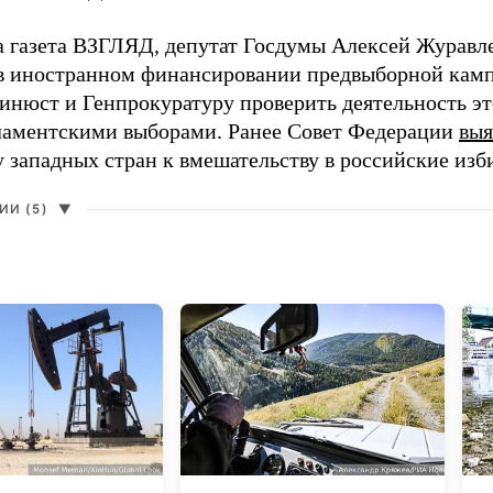
а газета ВЗГЛЯД, депутат Госдумы Алексей Журавл
в иностранном финансировании предвыборной кам
нюст и Генпрокуратуру проверить деятельность э
ламентскими выборами. Ранее Совет Федерации
выя
у западных стран к вмешательству в российские изб
И (5)
▼