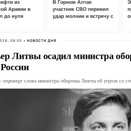
нефти из
В Горном Алтае
Э
ой Аравии в
участник СВО пережил
п
л до нуля
удар молнии и встречу с
о
медведем
026, 08:35 •
НОВОСТИ ДНЯ
ер Литвы осадил министра обо
 России
 опроверг слова министра обороны Ливты об угрозе со с