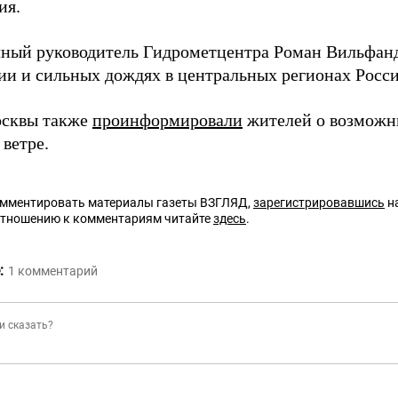
ия.
чный руководитель Гидрометцентра Роман Вильфа
ии и сильных дождях в центральных регионах Росси
осквы также
проинформировали
жителей о возможны
ветре.
омментировать материалы газеты ВЗГЛЯД,
зарегистрировавшись
на
отношению к комментариям читайте
здесь
.
:
1
комментарий