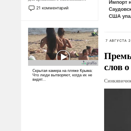
Импорт 
Мир, где политические
21 комментарий
Саудовск
прожекты будут безусловно
США упа
оплачиваться за счет
российских
налогоплательщиков и где
Еревану за свои поступки не
7 АВГУСТА 2
нужно отвечать.
Премь
слов о
Синкявичюс