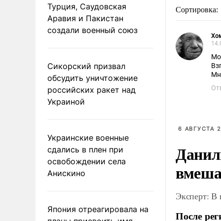
Турция, Саудовская
Сортировка:
Аравия и Пакистан
создали военный союз
Хо
14.
Мо
Сикорский призвал
Вз
Мн
обсудить уничтожение
От
российских ракет над
Украиной
6 АВГУСТА 2
Украинские военные
Данил
сдались в плен при
освобождении села
вмеша
Анискино
Эксперт: В
Япония отреагировала на
После рег
планы присвоить имя