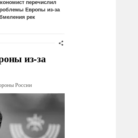
кономист перечислил
Власти Сеуты сообщил
роблемы Европы из-за
о гибели более 100
бмеления рек
человек из-за наплыва
мигрантов
роны из-за
тороны России