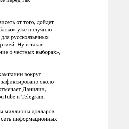
висеть от того, дойдет
блоко» уже получило
а для русскоязычных
ртией. Ну и такая
ние о честных выборах»,
кампании вокруг
о зафиксировано около
 отмечает Данилин,
ouTube и Telegram.
ны миллионы долларов.
ю сеть информационных