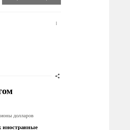
том
лионы долларов
х иностранные