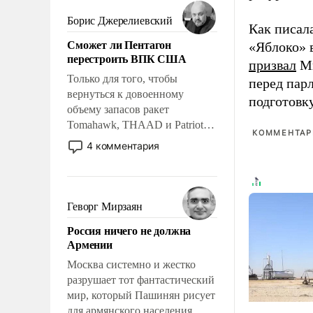
мужественным и твердым под
ударами судьбы, брать на себя
Борис Джерелиевский
Как писал
ответственность, помогать
Сможет ли Пентагон
«Яблоко» 
слабым, идти вперед и
перестроить ВПК США
адаптироваться.
призвал
Ми
Только для того, чтобы
перед пар
вернуться к довоенному
подготовк
объему запасов ракет
Tomahawk, THAAD и Patriot
КОММЕНТАРИ
США потребуется более трех
4 комментария
лет. Даже небольшая война с
Ираном опустошила
американские арсеналы.
Сложившаяся ситуация
Геворг Мирзаян
означает многолетний период
Россия ничего не должна
уязвимости США, например,
Армении
перед Китаем.
Москва системно и жестко
разрушает тот фантастический
мир, который Пашинян рисует
для армянского населения.