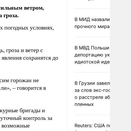
 сильным ветром,
 гроза.
В МИД назвали условия
прочного мира на Укра
х погодных условиях,
В МВД Польши назвали
, гроза и ветер с
депортацию украинцев
 явления сохранятся до
идиотской идеей
сим горожан не
В Грузии завели дело и
ли», – говорится в
за слов экс-госминист
о расстреле абхазских
пленных
ежурные бригады и
уточный контроль за
а возможные
Reuters: США попросил