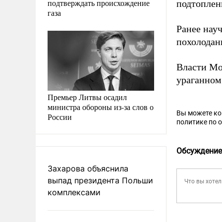
подтверждать происхождение
подтоплен
газа
Ранее нау
похолодан
Власти М
ураганном 
Премьер Литвы осадил
министра обороны из-за слов о
Вы можете к
России
политике по 
Обсуждение
Захарова объяснила
выпад президента Польши
комплексами