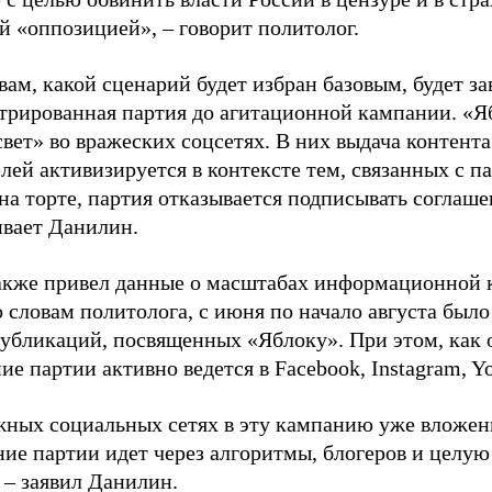
й «оппозицией», – говорит политолог.
вам, какой сценарий будет избран базовым, будет за
стрированная партия до агитационной кампании. «Я
свет» во вражеских соцсетях. В них выдача контент
лей активизируется в контексте тем, связанных с па
на торте, партия отказывается подписывать соглаше
ивает Данилин.
акже привел данные о масштабах информационной 
о словам политолога, с июня по начало августа был
 публикаций, посвященных «Яблоку». При этом, как
е партии активно ведется в Facebook, Instagram, Y
жных социальных сетях в эту кампанию уже вложе
ие партии идет через алгоритмы, блогеров и целу
 – заявил Данилин.