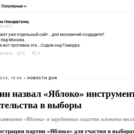
ма Неандерталец
06.2025
жет уже отдельный сайт...для москвичей создадите?
гляд-Москва.
е вот противна эта...Содом энд Гоморра.
ветить
0
0
026, 16:49 •
НОВОСТИ ДНЯ
ин назвал «Яблоко» инструмен
тельства в выборы
 кампанию «Яблока» в зарубежных соцсетях вложены мил
истрации партии «Яблоко» для участия в выбора