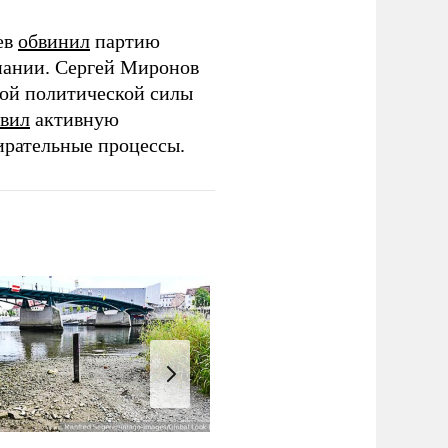
ев
обвинил
партию
пании. Сергей Миронов
той политической силы
вил
активную
ирательные процессы.