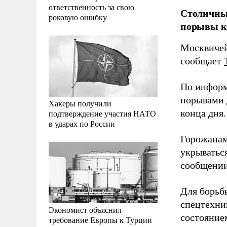
ответственность за свою
Столичных
роковую ошибку
порывы ко
Москвичей
сообщает
По информа
порывами 
Хакеры получили
конца дня.
подтверждение участия НАТО
в ударах по России
Горожанам
укрываться
сообщении
Для борьб
спецтехни
Экономист объяснил
состояние
требование Европы к Турции