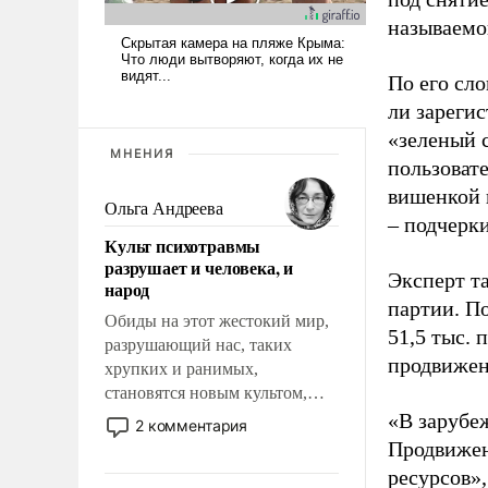
называемо
По его сло
ли зареги
«зеленый 
МНЕНИЯ
пользовате
вишенкой 
Ольга Андреева
– подчерк
Культ психотравмы
разрушает и человека, и
Эксперт т
народ
партии. П
Обиды на этот жестокий мир,
51,5 тыс.
разрушающий нас, таких
продвижени
хрупких и ранимых,
становятся новым культом,
постепенно вытесняя и
«В зарубе
2 комментария
отменяя традиционное
Продвижен
требование к человеку – быть
ресурсов»,