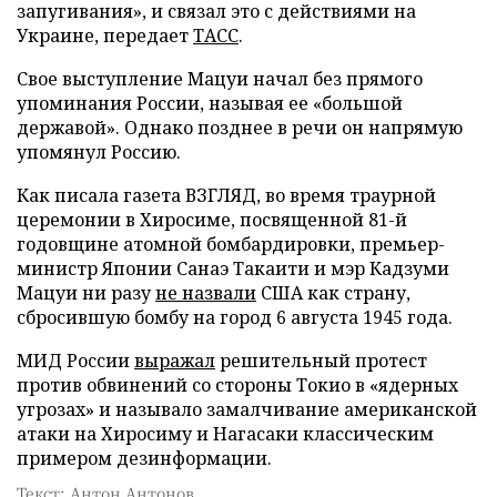
запугивания», и связал это с действиями на
Украине, передает
ТАСС
.
Свое выступление Мацуи начал без прямого
упоминания России, называя ее «большой
державой». Однако позднее в речи он напрямую
упомянул Россию.
Как писала газета ВЗГЛЯД, во время траурной
церемонии в Хиросиме, посвященной 81-й
годовщине атомной бомбардировки, премьер-
министр Японии Санаэ Такаити и мэр Кадзуми
Мацуи ни разу
не назвали
США как страну,
сбросившую бомбу на город 6 августа 1945 года.
МИД России
выражал
решительный протест
против обвинений со стороны Токио в «ядерных
угрозах» и называло замалчивание американской
атаки на Хиросиму и Нагасаки классическим
примером дезинформации.
Текст: Антон Антонов