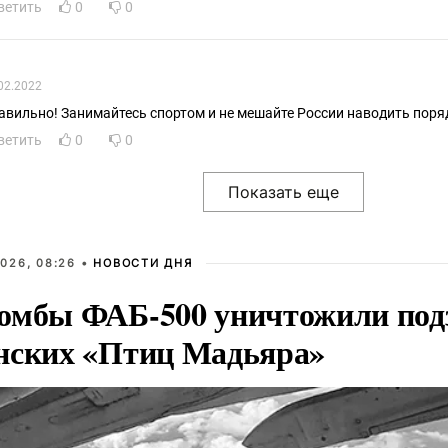
ветить
0
0
02.2022
авильно! Занимайтесь спортом и не мешайте России наводить поря
ветить
0
0
026, 08:26 •
НОВОСТИ ДНЯ
омбы ФАБ-500 уничтожили под
нских «Птиц Мадьяра»