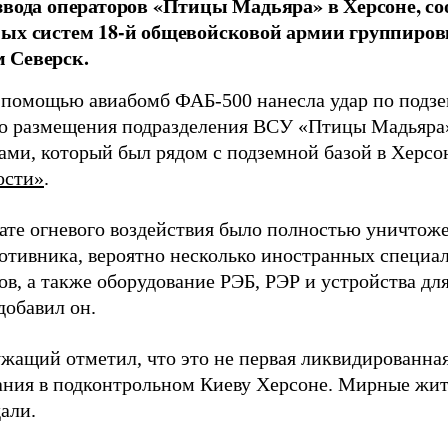
звода операторов «Птицы Мадьяра» в Херсоне, с
ых систем 18-й общевойсковой армии группиров
 Северск.
 помощью авиабомб ФАБ-500 нанесла удар по подз
о размещения подразделения ВСУ «Птицы Мадьяра»
ами, который был рядом с подземной базой в Херсо
ости»
.
тате огневого воздействия было полностью уничтоже
ротивника, вероятно несколько иностранных специал
в, а также оборудование РЭБ, РЭР и устройства дл
добавил он.
жащий отметил, что это не первая ликвидированная
ния в подконтрольном Киеву Херсоне. Мирные жите
али.