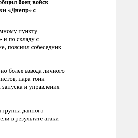
ообщил боец войск
ки «Днепр» с
емному пункту
 и по складу с
не, пояснил собеседник
но более взвода личного
истов, пара тонн
я запуска и управления
 группа данного
ли в результате атаки