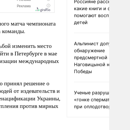
Россияне рассказали,
какие книги и фильмы
помогают воспитывать
детей
ного матча чемпионата
а команды.
Альпинист допустил
ьбой изменить место
обнаружение
ти в Петербурге в мае
предсмертной записки
ганизации международных
Наговицыной на пике
Победы
то принял решение о
дей от издевательств и
Ученые разрушили миф
денацификации Украины,
«гонке сперматозоидов
упления против мирных
при оплодотворении