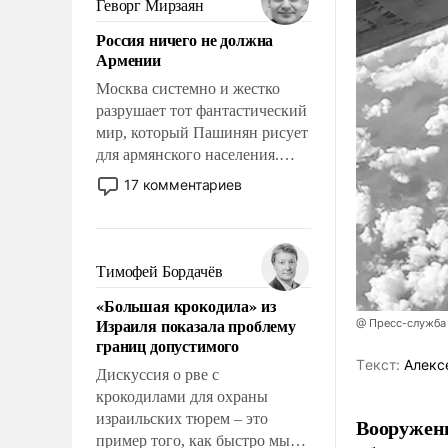
Геворг Мирзаян
означает многолетний период
Россия ничего не должна
уязвимости США, например,
Армении
перед Китаем.
Москва системно и жестко
разрушает тот фантастический
мир, который Пашинян рисует
для армянского населения.
Мир, где политические
17 комментариев
прожекты будут безусловно
оплачиваться за счет
российских
налогоплательщиков и где
Тимофей Бордачёв
Еревану за свои поступки не
«Большая крокодила» из
нужно отвечать.
Израиля показала проблему
@ Пресс-служба
границ допустимого
Tекст:
Алекс
Дискуссия о рве с
крокодилами для охраны
израильских тюрем – это
Вооружен
пример того, как быстро мы