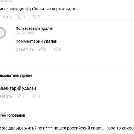
02.2022
мые ведущие футбольные державы, чо.
ветить
0
0
Пользователь удален
24.02.2022
Комментарий удален
Ответить
0
0
ьзователь удален
02.2022
мментарий удален
ветить
1
0
гей Голованов
02.2022
к же дальше жить? по п**** пошел российский спорт... горе-то какое