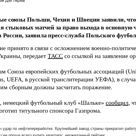
ей Дегтярёв
ые союзы Польши, Чехии и Швеции заявили, что
я стыковых матчей за право выхода в основную 
 в России, заявила пресс-служба Польского футбол
ие принято в связи с осложнением военно-политиче
Украины, передает
ТАСС
со ссылкой на заявление о
ам Союза европейских футбольных ассоциаций (Unio
ns, UEFA, в русской транслитерации УЕФА), в случае
тим сборным должны засчитать поражение.
, немецкий футбольный клуб «Шальке»
сообщил
, 
оготип титульного спонсора Газпрома.