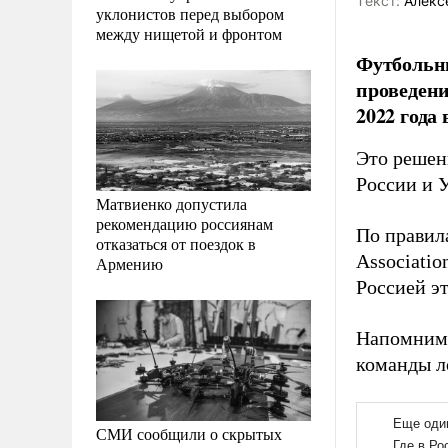
Tекст:
Алекс
уклонистов перед выбором
между нищетой и фронтом
Футбольн
проведени
2022 года
Это решен
России и 
Матвиенко допустила
рекомендацию россиянам
По правил
отказаться от поездок в
Associatio
Армению
Россией э
Напомним
команды л
СМИ сообщили о скрытых