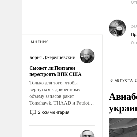
От
24.
Пр
МНЕНИЯ
От
Борис Джерелиевский
Сможет ли Пентагон
перестроить ВПК США
6 АВГУСТА 2
Только для того, чтобы
вернуться к довоенному
Авиаб
объему запасов ракет
Tomahawk, THAAD и Patriot
украи
США потребуется более трех
2 комментария
лет. Даже небольшая война с
Ираном опустошила
американские арсеналы.
Сложившаяся ситуация