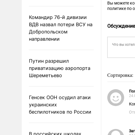
Вы можете к
политике по 
Командир 76-й дивизии
ВДВ назвал потери ВСУ на
Обсуждение
Добропольском
направлении
Путин разрешил
приватизацию аэропорта
Шереметьево
Сортировка:
Пол
24.
Генсек ООН осудил атаки
украинских
Ко
беспилотников по России
От
Заг
В российских школах