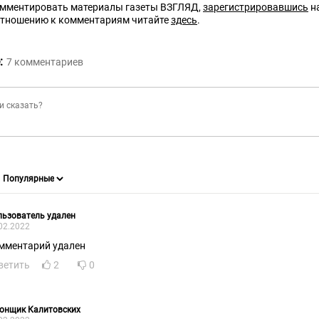
омментировать материалы газеты ВЗГЛЯД,
зарегистрировавшись
на
отношению к комментариям читайте
здесь
.
:
7
комментариев
ьзователь удален
02.2022
мментарий удален
ветить
2
0
онщик Калитовских