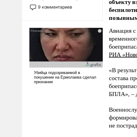
объекту в
двигаемся по пути
9 комментариев
беспилотн
революционных изменений.
позывным
То, что несколько лет назад
было образом для
Авиация с
псевдонаучной фантастики,
временног
стало всерьез обсуждаемой
идеей.
боеприпас
РИА «Нов
«В резуль
состава п
боеприпасо
БПЛА», – 
Военнослу
формирова
не пострад