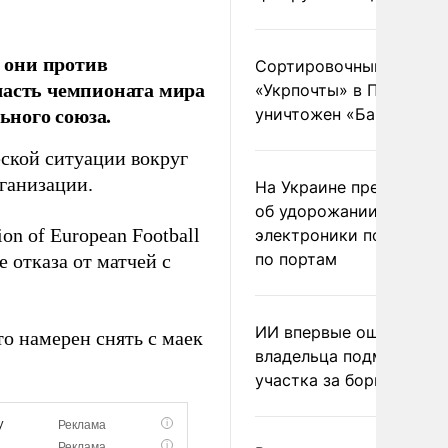
 они против
Сортировочный пункт
часть чемпионата мира
«Укрпочты» в Павлогра
ьного союза.
уничтожен «Бандероль
ской ситуации вокруг
рганизации.
На Украине предупреди
об удорожании китайс
n of European Football
электроники после уда
по портам
 отказа от матчей с
ИИ впервые оштрафова
что намерен снять с маек
владельца подмосковн
участка за борщевик