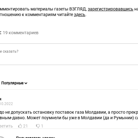
омментировать материалы газеты ВЗГЛЯД,
зарегистрировавшись
на
отношению к комментариям читайте
здесь
.
:
19
комментариев
и
10.2022
до не допускать остановку поставок газа Молдавии, а просто прек
вным-давно. Может поумнели бы уже в Молдавии (да и Румынии) сл
ветить
21
1