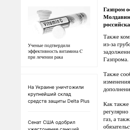
Газпром о
Молдавию,
российска
Также ком
из-за гру
Ученые подтвердили
эффективность витамина C
задолженн
при лечении рака
Газпрома.
Также соо
изменения 
На Украине уничтожили
дополнени
крупнейший склад
средств защиты Delta Plus
Как также
регулярно
газ, а та
Сенат США одобрил
обязательс
ужесточение санкций