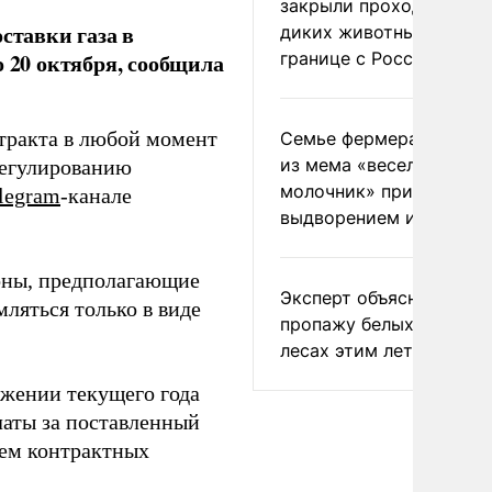
закрыли проходы для
ставки газа в
диких животных на
границе с Россией
о 20 октября, сообщила
нтракта в любой момент
Семье фермера Уолкер
из мема «веселый
регулированию
молочник» пригрозили
legram
-канале
выдворением из Росси
оны, предполагающие
Эксперт объяснил
ляться только в виде
пропажу белых грибов 
лесах этим летом
яжении текущего года
латы за поставленный
ием контрактных