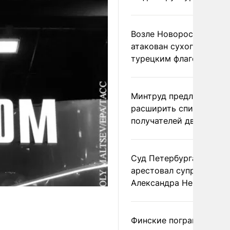
Возле Новороссийска
атакован сухогруз под
турецким флагом
Минтруд предложил
расширить список
получателей двух пенс
Суд Петербурга заочно
арестовал супругу
Александра Невзорова
Финские пограничники