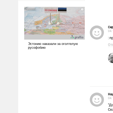
американские арсеналы.
Сложившаяся ситуация
означает многолетний период
уязвимости США, например,
перед Китаем.
Сер
04.
: 
От
Ha
04.
"Д
Ск