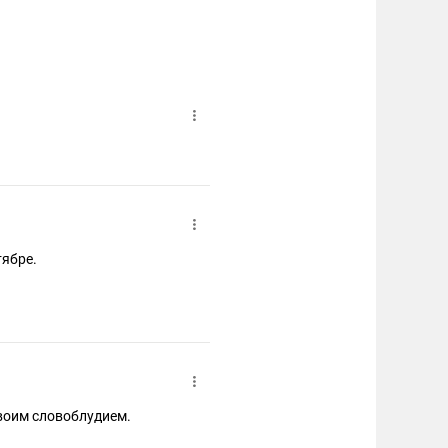
тябре.
своим словоблудием.