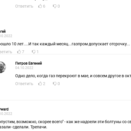
Ответить
6
0
гей
10.2022
прошло 10 лет....И так каждый месяц...газпром допускает отсрочку...
ветить
7
1
Петров Евгений
04.10.2022
Одно дело, когда газ перекроют в мае, и совсем другое в ок
Ответить
2
0
yward
10.2022
опустим, возможно, скорее всего" - как же надоели эти болтуны со 
азали- сделали. Трепачи.