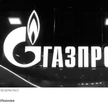
TSEV/EPA/ТАСС
 Иванова