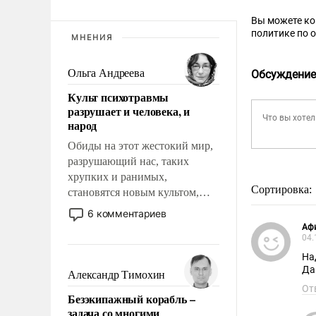
Вы можете к
политике по 
МНЕНИЯ
Ольга Андреева
Обсуждение
Культ психотравмы
разрушает и человека, и
народ
Обиды на этот жестокий мир,
разрушающий нас, таких
хрупких и ранимых,
Сортировка:
становятся новым культом,
постепенно вытесняя и
6 комментариев
отменяя традиционное
Аф
требование к человеку – быть
04.
мужественным и твердым под
На
ударами судьбы, брать на себя
Да
Александр Тимохин
ответственность, помогать
От
Безэкипажный корабль –
слабым, идти вперед и
задача со многими