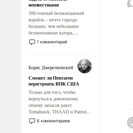
адаптироваться.
неизвестными
500-тонный безэкипажный
корабль – нечто гораздо
большее, чем небольшие
безэкипажные катера,
применение которых уже
1 комментарий
стало обыденностью. Задача по
созданию такого корабля очень
сложна и амбициозна. Однако
и ее реализация радикально
Борис Джерелиевский
поднимет наши боевые
Сможет ли Пентагон
возможности.
перестроить ВПК США
Только для того, чтобы
вернуться к довоенному
объему запасов ракет
Tomahawk, THAAD и Patriot
США потребуется более трех
6 комментариев
лет. Даже небольшая война с
Ираном опустошила