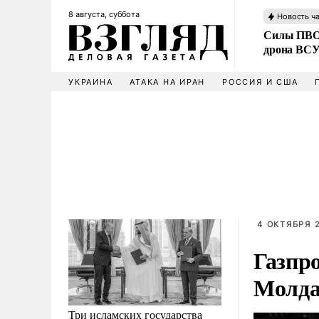
8 августа, суббота
Новость ч
Силы ПВО 
дрона ВС
УКРАИНА
АТАКА НА ИРАН
РОССИЯ И США
4 ОКТЯБРЯ 2
Газпр
Молда
Три исламских государства