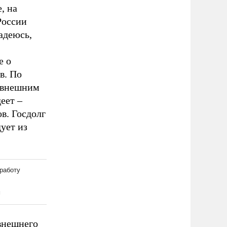
, на
России
адеюсь,
е о
в. По
о внешним
еет –
в. Госдолг
ует из
 внешнего