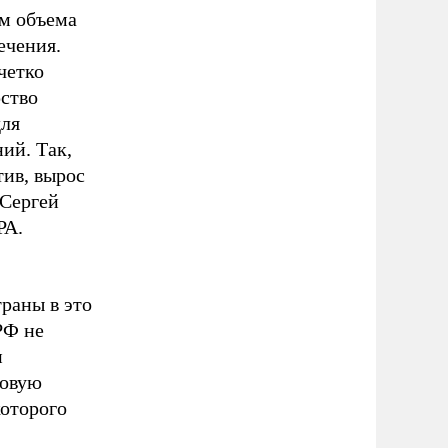
ем объема
ечения.
четко
ство
для
ий. Так,
тив, вырос
 Сергей
РА.
траны в это
РФ не
и
говую
оторого