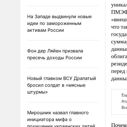
уникал
ПМЭФ 
На Западе выдвинули новые
«внешн
идеи по замороженным
что та
активам России
госуда
суммар
данны
Фон дер Ляйен призвала
облига
пресечь доходы России
резиде
перед 
данных
Новый главком ВСУ Драпатый
бросил солдат в «мясные
штурмы»
Мирошник назвал главного
инициатора мифа о
Почем
похищении украинских детей