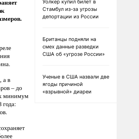
раняет
Уолкер купил билет в
ак
Стамбул из-за угрозы
депортации из России
азмеров.
Британцы подняли на
смех данные разведки
реле
США об «угрозе России»
ения
ина.
Ученые в США назвали две
 а в
ягоды причиной
аров – до
«взрывной» диареи
ак минимум
 года:
ов.
сохраняет
более