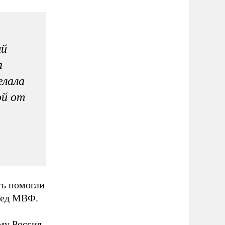
ый
а
елала
ой от
ть помогли
еред МВФ.
му Россия