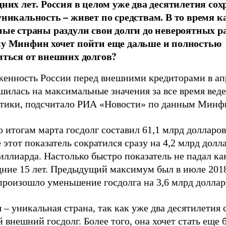
дних лет. Россия в целом уже два десятилетия сох
уникальность – живет по средствам. В то время к
ные страны раздули свои долги до невероятных р
у Минфин хочет пойти еще дальше и полностью
иться от внешних долгов?
женность России перед внешними кредиторами в ап
шилась на максимальные значения за все время вед
стики, подсчитало РИА «Новости» по данным Минф
о итогам марта госдолг составил 61,1 млрд долларов,
 этот показатель сократился сразу на 4,2 млрд долл
иллиарда. Настолько быстро показатель не падал к
дние 15 лет. Предыдущий максимум был в июле 2018
произошло уменьшение госдолга на 3,6 млрд доллар
 – уникальная страна, так как уже два десятилетия 
 внешний госдолг. Более того, она хочет стать еще 