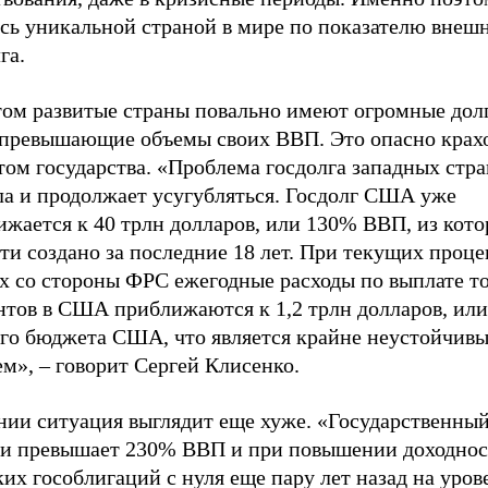
ась уникальной страной в мире по показателю внеш
га.
том развитые страны повально имеют огромные дол
 превышающие объемы своих ВВП. Это опасно крах
ом государства. «Проблема госдолга западных стра
ла и продолжает усугубляться. Госдолг США уже
жается к 40 трлн долларов, или 130% ВВП, из кото
ти создано за последние 18 лет. При текущих проц
ах со стороны ФРС ежегодные расходы по выплате т
нтов в США приближаются к 1,2 трлн долларов, ил
ого бюджета США, что является крайне неустойчив
м», – говорит Сергей Клисенко.
нии ситуация выглядит еще хуже. «Государственный
и превышает 230% ВВП и при повышении доходнос
их гособлигаций с нуля еще пару лет назад на уров