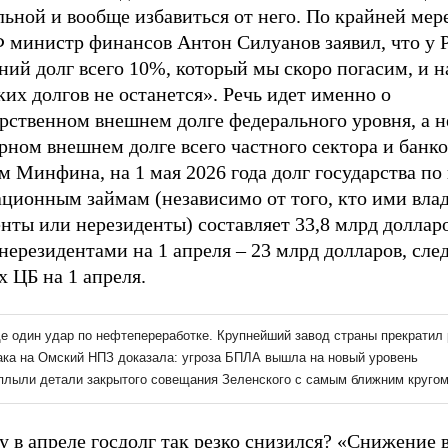
ьной и вообще избавиться от него. По крайней мере
министр финансов Антон Силуанов заявил, что у 
ий долг всего 10%, который мы скоро погасим, и н
ких долгов не останется». Речь идет именно о
рственном внешнем долге федерального уровня, а н
ном внешнем долге всего частного сектора и банко
м Минфина, на 1 мая 2026 года долг государства п
ционным займам (независимо от того, кто ими влад
нты или нерезиденты) составляет 33,8 млрд долларо
нерезидентами на 1 апреля – 23 млрд долларов, след
 ЦБ на 1 апреля.
у в апреле госдолг так резко снизился? «Снижение