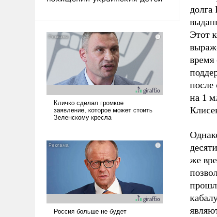
долга
выданн
Этот к
выраж
время
поддер
после 
на 1 м
Клисе
Однако
десяти
же вр
позво
прошло
кабал
являю