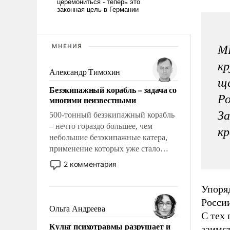
МНЕНИЯ
МВ
кр
Александр Тимохин
ще
Безэкипажный корабль – задача со
Ро
многими неизвестными
За
500-тонный безэкипажный корабль
– нечто гораздо большее, чем
кр
небольшие безэкипажные катера,
применение которых уже стало
обыденностью. Задача по созданию
2 комментария
такого корабля очень сложна и
амбициозна. Однако и ее
Упоряд
реализация радикально поднимет
Росси
наши боевые возможности.
Ольга Андреева
С тех
Культ психотравмы разрушает и
заимс