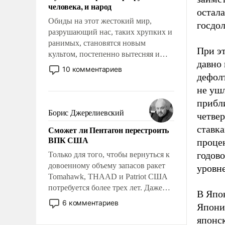
человека, и народ
остал
Обиды на этот жестокий мир,
госдол
разрушающий нас, таких хрупких и
ранимых, становятся новым
При э
культом, постепенно вытесняя и
давно
отменяя традиционное требование к
10 комментариев
дефолт
человеку – быть мужественным и
твердым под ударами судьбы, брать
не уш
на себя ответственность, помогать
прибли
слабым, идти вперед и
Борис Джерелиевский
четвер
адаптироваться.
ставк
Сможет ли Пентагон перестроить
ВПК США
проце
годов
Только для того, чтобы вернуться к
довоенному объему запасов ракет
уровне
Tomahawk, THAAD и Patriot США
потребуется более трех лет. Даже
В Япо
небольшая война с Ираном
6 комментариев
Япони
опустошила американские
японск
арсеналы. Сложившаяся ситуация