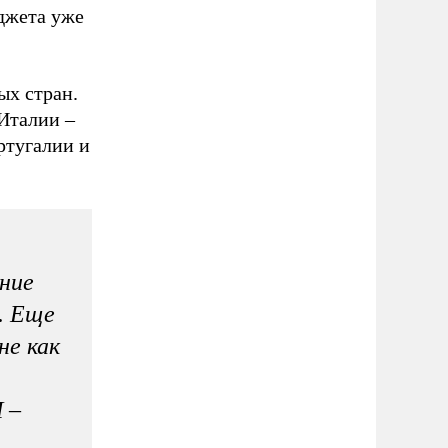
джета уже
ых стран.
Италии –
ртугалии и
дние
. Еще
не как
 –