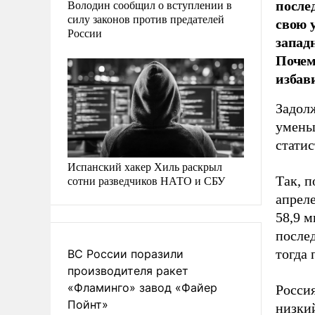
после
Володин сообщил о вступлении в
силу законов против предателей
свою 
России
запад
Почем
избав
Задол
умень
стати
Испанский хакер Хиль раскрыл
сотни разведчиков НАТО и СБУ
Так, п
апреле
58,9 м
после
тогда 
ВС России поразили
производителя ракет
«Фламинго» завод «Файер
Россия
Пойнт»
низкий