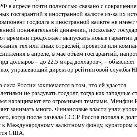
 РФ в апреле почти полностью связано с сокращени
ых госгарантий в иностранной валюте из-за их ист
омпонент госдолга в иностранной валюте не имеет 
енной понижательной динамики, поскольку государ
 от времени продолжает выпускать новые гарантии 
жания тех или иных отраслей, проектов или компан
снижения в апреле, в мае объем госгарантий, напро
лрд долларов – до 22,5 млрд долларов», – объясняет
нко, управляющий директор рейтинговой службы Н
 сила России заключается в том, что ей удается
летиями не раздувать госдолг, тогда как западные с
емя наращивают его огромными темпами. Минфин 
ляет занимать много. Финансовые власти учли урок
го, когда после развала СССР Россия попала в дол
у к Международному валютному фонду, куратором к
тся США.