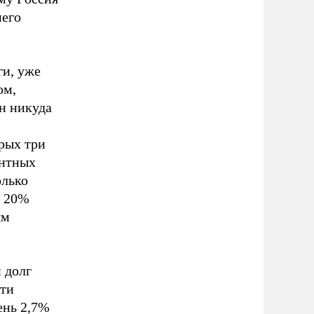
него
ги, уже
ом,
н никуда
рых три
ентных
олько
и 20%
ым
 долг
ти
ень 2,7%