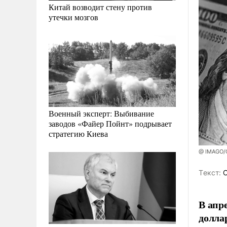
Китай возводит стену против
утечки мозгов
Военный эксперт: Выбивание
заводов «Файер Пойнт» подрывает
стратегию Киева
@ IMAGO/
Tекст:
О
В апре
долла