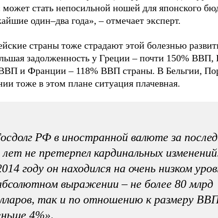
с может стать непосильной ношей для японского бю
айшие один–два года», – отмечает эксперт.
ейские страны тоже страдают этой болезнью развит
льшая задолженность у Греции – почти 150% ВВП, 
ВВП и Франции – 118% ВВП страны. В Бельгии, По
ии тоже в этом плане ситуация плачевная.
осдолг РФ в иностранной валюте за после
 лет не претерпел кардинальных изменений
2014 году он находился на очень низком уров
абсолютном выражении – не более 80 млрд
лларов, так и по отношению к размеру ВВП
еньше 4%»,