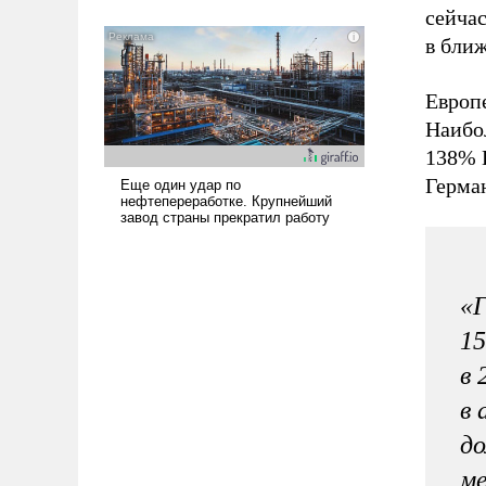
означает многолетний период
сейча
уязвимости США, например, перед
в ближ
Китаем.
Европ
Наибо
138% 
Герман
«Г
15
в 
в 
до
м