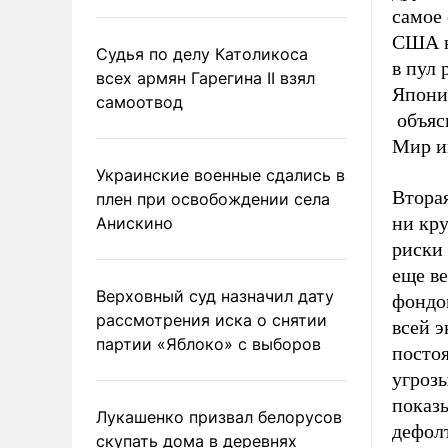
самое 
США н
Судья по делу Католикоса
в пул 
всех армян Гарегина II взял
Япония
самоотвод
объяс
Мир и
Украинские военные сдались в
Вторая
плен при освобождении села
ни кру
Анискино
риски
еще ве
Верховный суд назначил дату
фондов
рассмотрения иска о снятии
всей 
партии «Яблоко» с выборов
постоя
угроз
показ
Лукашенко призвал белорусов
дефолт
скупать дома в деревнях