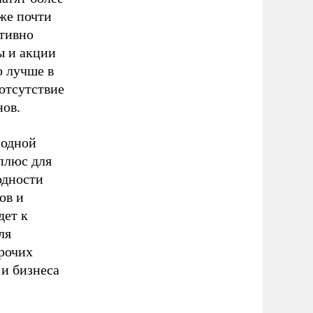
уже почти
ктивно
ы и акции
о лучше в
 отсутствие
нов.
 одной
плюс для
одности
ов и
дет к
ля
прочих
 и бизнеса