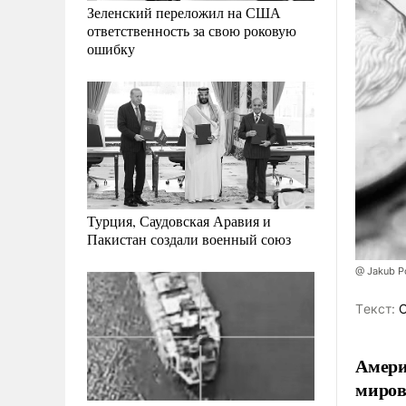
Зеленский переложил на США
ответственность за свою роковую
ошибку
Турция, Саудовская Аравия и
Пакистан создали военный союз
@ Jakub P
Tекст:
О
Амери
миров