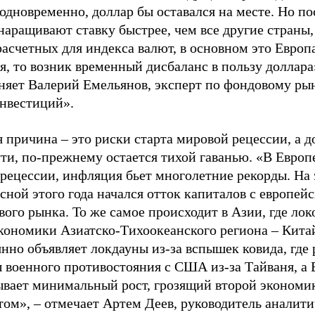
одновременно, доллар бы оставался на месте. Но по
аращивают ставку быстрее, чем все другие страны,
расчетных для индекса валют, в основном это Европ
, то возник временный дисбаланс в пользу доллара
няет Валерий Емельянов, эксперт по фондовому ры
нвестиций».
 причина – это риски старта мировой рецессии, а д
ти, по-прежнему остается тихой гаванью. «В Европ
 рецессии, инфляция бьет многолетние рекорды. На
сной этого года начался отток капиталов с европейс
ого рынка. То же самое происходит в Азии, где ло
экономики Азиатско-Тихоокеанского региона – Кита
нно объявляет локдауны из-за вспышек ковида, где 
ы военного противостояния с США из-за Тайваня, а
ывает минимальный рост, грозящий второй экономи
ом», – отмечает Артем Деев, руководитель аналити