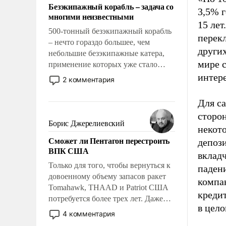
Безэкипажный корабль – задача со
3,5% г
многими неизвестными
15 лет
500-тонный безэкипажный корабль
перек
– нечто гораздо большее, чем
други
небольшие безэкипажные катера,
мире с
применение которых уже стало
обыденностью. Задача по созданию
интере
2 комментария
такого корабля очень сложна и
амбициозна. Однако и ее
Для са
реализация радикально поднимет
сторо
наши боевые возможности.
Борис Джерелиевский
некото
Сможет ли Пентагон перестроить
депози
ВПК США
вкладч
Только для того, чтобы вернуться к
падени
довоенному объему запасов ракет
компа
Tomahawk, THAAD и Patriot США
кредит
потребуется более трех лет. Даже
в цело
небольшая война с Ираном
4 комментария
опустошила американские