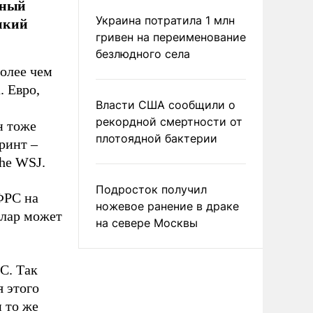
чный
пкий
Украина потратила 1 млн
гривен на переименование
безлюдного села
более чем
. Евро,
Власти США сообщили о
рекордной смертности от
н тоже
плотоядной бактерии
ринт –
he WSJ.
Подросток получил
ФРС на
ножевое ранение в драке
ллар может
на севере Москвы
С. Так
я этого
 то же