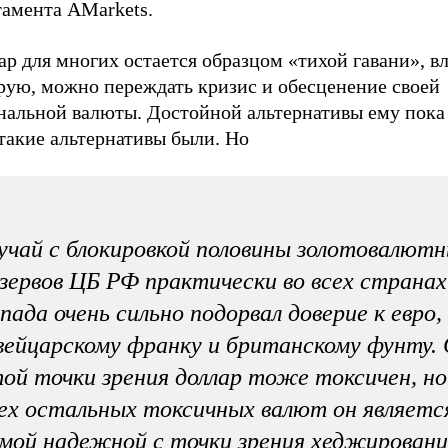
тамента AMarkets.
ар для многих остается образцом «тихой гавани», 
орую, можно переждать кризис и обесценение своей
нальной валюты. Достойной альтернативы ему пока 
такие альтернативы были. Но
учай с блокировкой половины золотовалют
зервов ЦБ РФ практически во всех странах
пада очень сильно подорвал доверие к евро,
ейцарскому франку и британскому фунту. 
ой точки зрения доллар тоже токсичен, но
ех остальных токсичных валют он являетс
мой надежной с точки зрения хеджировани