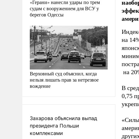
наобо
«Герани» нанесли удары по трем
судам с вооружением для ВСУ у
эффек
берегов Одессы
амери
Индекс
на 14%
японс
миним
постра
на 20
Верховный суд объяснил, когда
нельзя лишать прав за нетрезвое
вождение
В сре
0,75 п
укрепи
Захарова объяснила выпад
«Силь
президента Польши
америк
комплексами
других