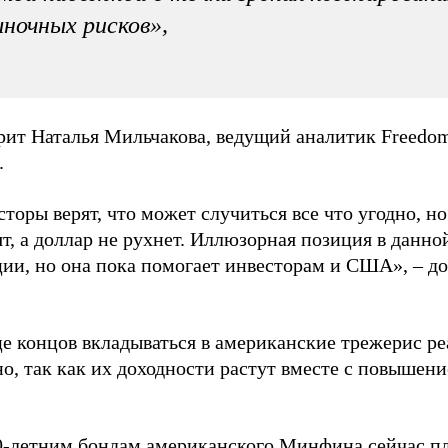
ночных рисков»,
рит Наталья Мильчакова, ведущий аналитик Freedom
.
торы верят, что может случиться все что угодно, н
т, а доллар не рухнет. Иллюзорная позиция в данно
ии, но она пока помогает инвесторам и США», – до
це концов вкладываться в американские трежерис р
о, так как их доходности растут вместе с повышен
0-летним бондам американского Минфина сейчас пл