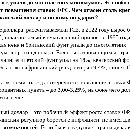
рот, упали до многолетних минимумов. Это побо
т повышения ставок ФРС. Чем опасен столь кре
канский доллар и по кому он ударит?
 доллара, рассчитываемый ICE, в 2022 году вырос 
, показав самый впечатляющий прирост с 1985 года
кая иена и британский фунт упали до многолетних
умов против доллара. Валюты развивающихся стра
дали: египетский фунт упал на 18%, венгерский фо
%, а южноафриканский рэнд потерял 9,4%, пишет T
ду экономисты ждут очередного повышения ставки 
роцентных пункта – до 3,00-3,25%, на фоне чего до
ться еще.
ный доллар – это побочный эффект роста ставки ФР
анский регулятор борется с инфляцией, не имея дл
 возможностей. Если бы все ведущие страны делали