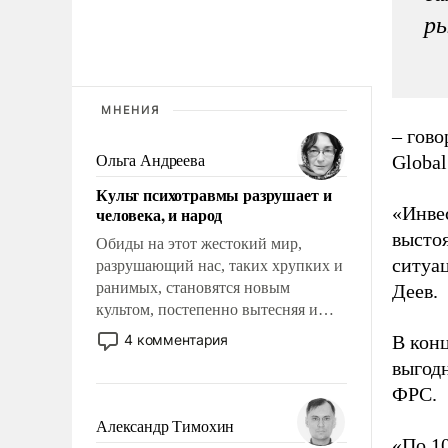
ры
МНЕНИЯ
– гово
Global
Ольга Андреева
Культ психотравмы разрушает и
«Инвес
человека, и народ
выстоя
Обиды на этот жестокий мир,
ситуац
разрушающий нас, таких хрупких и
ранимых, становятся новым
Деев.
культом, постепенно вытесняя и
отменяя традиционное требование к
4 комментария
В кон
человеку – быть мужественным и
выгодн
твердым под ударами судьбы, брать
ФРС.
на себя ответственность, помогать
слабым, идти вперед и
Александр Тимохин
адаптироваться.
«По 1