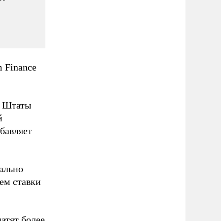
 Finance
о Штаты
й
бавляет
еально
ием ставки
атят более