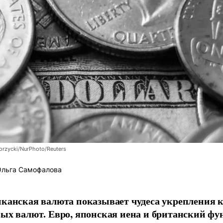
orzycki/NurPhoto/Reuters
льга Самофалова
канская валюта показывает чудеса укрепления к
ых валют. Евро, японская иена и британский фун