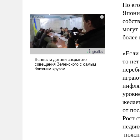
арсеналы. Сложившаяся ситуация
По ег
означает многолетний период
Японию
уязвимости США, например, перед
собств
Китаем.
могут 
более 
«Если
то нет
переби
играют
инфля
уровне
желает
от пос
Рост с
недви
поясн