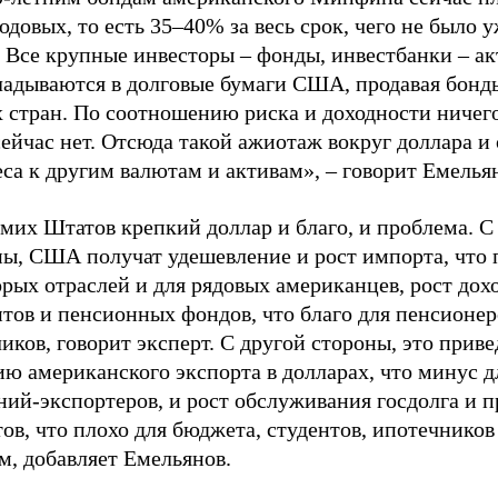
одовых, то есть 35–40% за весь срок, чего не было 
. Все крупные инвесторы – фонды, инвестбанки – а
ладываются в долговые бумаги США, продавая бонд
х стран. По соотношению риска и доходности ничег
ейчас нет. Отсюда такой ажиотаж вокруг доллара и
са к другим валютам и активам», – говорит Емелья
мих Штатов крепкий доллар и благо, и проблема. С
ны, США получат удешевление и рост импорта, что 
рых отраслей и для рядовых американцев, рост дох
тов и пенсионных фондов, что благо для пенсионер
иков, говорит эксперт. С другой стороны, это приве
ю американского экспорта в долларах, что минус д
ний-экспортеров, и рост обслуживания госдолга и 
ов, что плохо для бюджета, студентов, ипотечников
м, добавляет Емельянов.