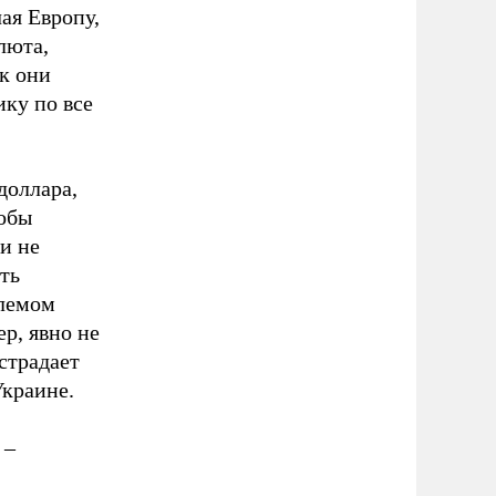
ая Европу,
люта,
ак они
ику по все
доллара,
тобы
и не
ть
млемом
р, явно не
страдает
Украине.
 –