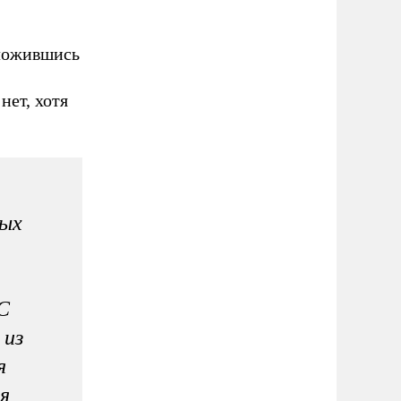
вложившись
нет, хотя
ных
С
 из
я
я