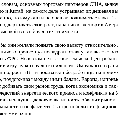
о словам, основных торговых партнеров США, включ
 и Китай, на самом деле устраивает их дешевая ва
енно, потому они и не спешат поднимать ставки. Т
поддерживать свой рост, наращивая экспорт в Амер
высокой в своей валюте стоимости.
 бы они желали поднять свою валюту относительно 
 ничего проще: нужно задрать ставку так высоко, ч
ть ФРС. Но в этом нет особого смысла. Центробанк
 в игру «у кого валюта сильнее». Им важно сохраня
цию, рост ВВП и показатели безработицы на прие
, поддерживая между ними баланс. Европа, наприме
 добивать свой рынок труда, когда экономика и так 
ледствий энергетического кризиса и конфликта на 
тавки задушит деловую активность, обвалит рынок
жимости и не факт, что быстро победит инфляцию»,
яет Емельянов.