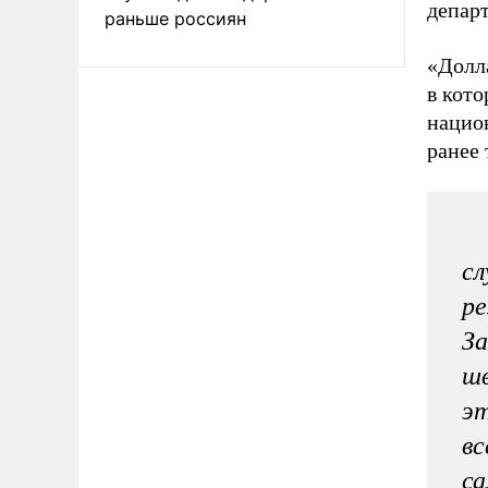
депар
раньше россиян
«Долл
в кот
нацио
ранее 
сл
ре
За
шв
эт
вс
са