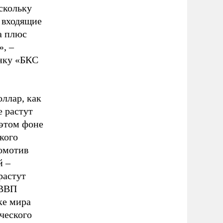
скольку
 входящие
а плюс
», –
нку «БКС
оллар, как
е растут
 этом фоне
кого
комотив
й –
растут
 ВВП
ке мира
ческого