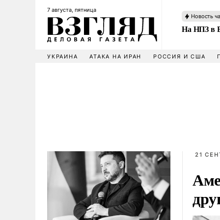
7 августа, пятница
Новость ч
На НПЗ в 
УКРАИНА
АТАКА НА ИРАН
РОССИЯ И США
21 СЕН
Аме
дру