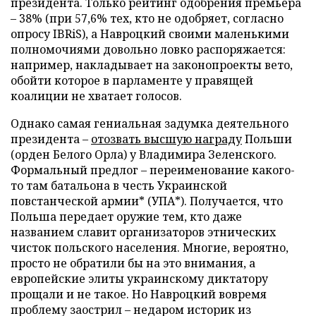
президента. Только рейтинг одобрения премьера
– 38% (при 57,6% тех, кто не одобряет, согласно
опросу IBRiS), а Навроцкий своими маленькими
полномочиями довольно ловко распоряжается:
например, накладывает на законопроекты вето,
обойти которое в парламенте у правящей
коалиции не хватает голосов.
Однако самая гениальная задумка деятельного
президента –
отозвать высшую награду
Польши
(орден Белого Орла) у Владимира Зеленского.
Формальный предлог – переименование какого-
то там батальона в честь Украинской
повстанческой армии* (УПА*). Получается, что
Польша передает оружие тем, кто даже
названием славит организаторов этнических
чисток польского населения. Многие, вероятно,
просто не обратили бы на это внимания, а
европейские элиты украинскому диктатору
прощали и не такое. Но Навроцкий вовремя
проблему заострил – недаром историк из