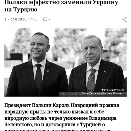
Поляки эффектно заменили Украину
на Турцию
1 июля 2026, 17:05
7
Фото: Mehmet Ali
Ozcan/Anadolu/Reuters Connect
Президент Польши Кароль Навроцкий проявил
изрядную прыть: не только вызвал к себе
народную любовь через унижение Владимира
Зеленского, но и договорился с Турцией о
компенсации того, что теряют поляки из-за