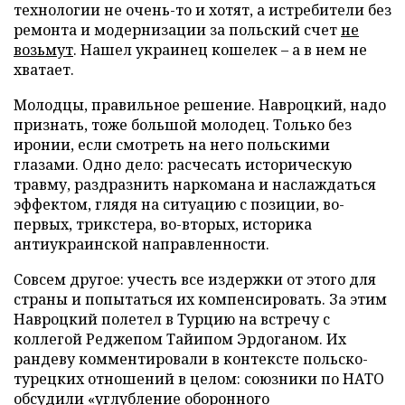
технологии не очень-то и хотят, а истребители без
ремонта и модернизации за польский счет
не
возьмут
. Нашел украинец кошелек – а в нем не
хватает.
Молодцы, правильное решение. Навроцкий, надо
признать, тоже большой молодец. Только без
иронии, если смотреть на него польскими
глазами. Одно дело: расчесать историческую
травму, раздразнить наркомана и наслаждаться
эффектом, глядя на ситуацию с позиции, во-
первых, трикстера, во-вторых, историка
антиукраинской направленности.
Совсем другое: учесть все издержки от этого для
страны и попытаться их компенсировать. За этим
Навроцкий полетел в Турцию на встречу с
коллегой Реджепом Тайипом Эрдоганом. Их
рандеву комментировали в контексте польско-
турецких отношений в целом: союзники по НАТО
обсудили «углубление оборонного