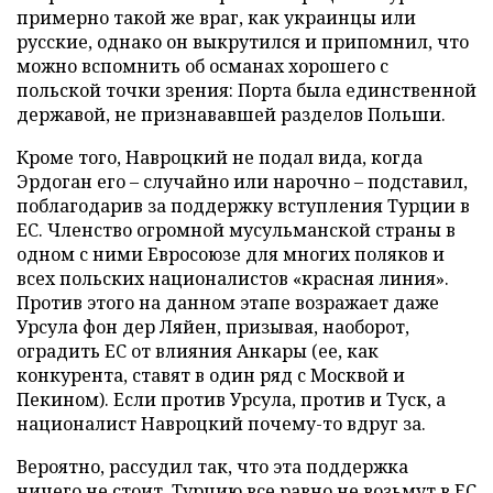
примерно такой же враг, как украинцы или
русские, однако он выкрутился и припомнил, что
можно вспомнить об османах хорошего с
польской точки зрения: Порта была единственной
державой, не признававшей разделов Польши.
Кроме того, Навроцкий не подал вида, когда
Эрдоган его – случайно или нарочно – подставил,
поблагодарив за поддержку вступления Турции в
ЕС. Членство огромной мусульманской страны в
одном с ними Евросоюзе для многих поляков и
всех польских националистов «красная линия».
Против этого на данном этапе возражает даже
Урсула фон дер Ляйен, призывая, наоборот,
оградить ЕС от влияния Анкары (ее, как
конкурента, ставят в один ряд с Москвой и
Пекином). Если против Урсула, против и Туск, а
националист Навроцкий почему-то вдруг за.
Вероятно, рассудил так, что эта поддержка
ничего не стоит. Турцию все равно не возьмут в ЕС