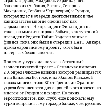
страны (Грузия, Молдавия, Украина), пять
балканских (Албания, Босния, Северная
Македония, Сербия и Черногория) и Турция,
которая ждет в очереди десятилетиями и чье
кандидатство многие оценивают как
формальность. Но президент Финляндии не
таков, он мыслит широко. Забыто, как турецкий
президент Реджеп Тайип Эрдоган унижал
финнов, пока они были в очереди в НАТО: Анкара
нужна европейскому проекту «хотя бы в
интересах безопасности».
При этом у турок давно уже собственный
геополитический проект – Османская империя
2.0, определяющее влияние которой расширяется
и на Ближнем Востоке, и на Южном Кавказе. В
глазах многих стран ЕС от Греции до Франции
угроза безопасности для европейского проекта во
многом от Турции и исходит. Но таких
еврооптимистов, как Стубб, еще поискать: ему
турки вопреки всему гораздо ближе, чем русские.