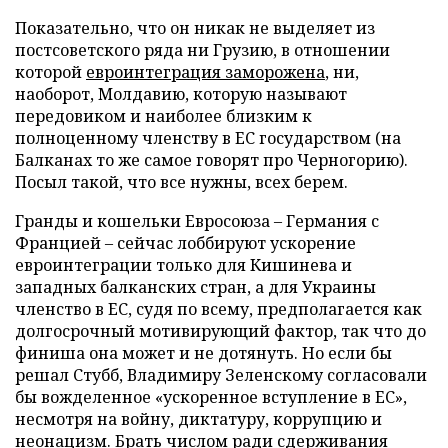
Показательно, что он никак не выделяет из
постсоветского ряда ни Грузию, в отношении
которой
евроинтеграция заморожена
, ни,
наоборот, Молдавию, которую называют
передовиком и наиболее близким к
полноценному членству в ЕС государством (на
Балканах то же самое говорят про Черногорию).
Посыл такой, что все нужны, всех берем.
Гранды и кошельки Евросоюза – Германия с
Францией – сейчас лоббируют ускорение
евроинтеграции только для Кишинева и
западных балканских стран, а для Украины
членство в ЕС, судя по всему, предполагается как
долгосрочный мотивирующий фактор, так что до
финиша она может и не дотянуть. Но если бы
решал Стубб, Владимиру Зеленскому согласовали
бы вожделенное «ускоренное вступление в ЕС»,
несмотря на войну, диктатуру, коррупцию и
неонацизм. Брать числом ради сдерживания