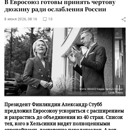
В Евросоюз готовы принять чертову
дюжину ради ослабления России
8 июня 2026, 08:16
10
Фото: IMAGO/Seppo Samuli/Global
Look Press
Президент Финляндии Александр Стубб
предложил Евросоюзу ускориться с расширением
и разрастись до объединения из 40 стран. Список
тех, кого в Хельсинки видят полноценными
европейцами, достаточно парадоксален. А вот