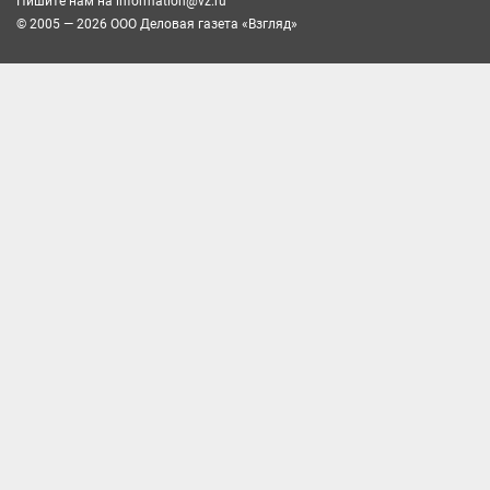
Пишите нам на
information@vz.ru
© 2005 — 2026 ООО Деловая газета «Взгляд»