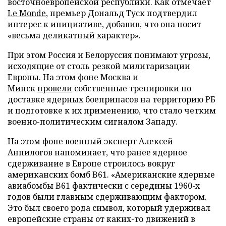
восточноевропейской республики. Как отмечает
Le Monde
, премьер Дональд Туск подтвердил
интерес к инициативе, добавив, что она носит
«весьма деликатный характер».
При этом Россия и Белоруссия понимают угрозы,
исходящие от столь резкой милитаризации
Европы. На этом фоне Москва и
Минск
провели
собственные тренировки по
доставке ядерных боеприпасов на территорию РБ
и подготовке к их применению, что стало четким
военно-политическим сигналом Западу.
На этом фоне военный эксперт Алексей
Анпилогов напоминает, что ранее ядерное
сдерживание в Европе строилось вокруг
американских бомб B61. «Американские ядерные
авиабомбы B61 фактически с середины 1960-х
годов были главным сдерживающим фактором.
Это был своего рода символ, который удерживал
европейские страны от каких-то движений в