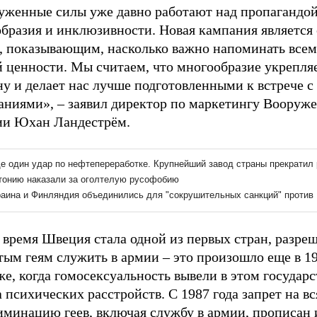
уженные силы уже давно работают над пропагандо
образия и инклюзивности. Новая кампания является
, показывающим, насколько важно напоминать всем
й ценности. Мы считаем, что многообразие укрепля
ну и делает нас лучше подготовленными к встрече 
аниями», – заявил директор по маркетингу Вооруж
и Юхан Ландестрём.
е время Швеция стала одной из первых стран, разр
ым геям служить в армии – это произошло еще в 19
же, когда гомосексуальность вывели в этом государс
 психических расстройств. С 1987 года запрет на в
иминацию геев, включая службу в армии, прописан 