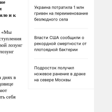
щие
и
Украина потратила 1 млн
гривен на переименование
ило и к
безлюдного села
: «Мы
Власти США сообщили о
вступления
рекордной смертности от
вой лозунг
плотоядной бактерии
лозунг
Подросток получил
ножевое ранение в драке
 днях в
на севере Москвы
довице
ают
ть себя