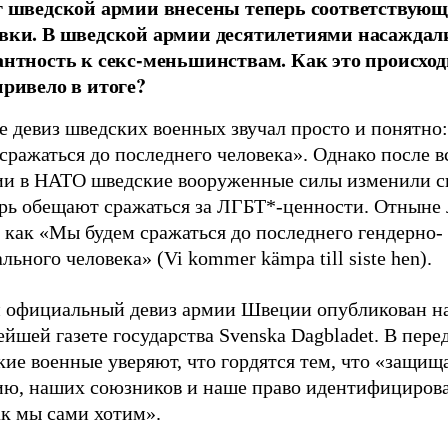
г шведской армии внесены теперь соответствую
вки. В шведской армии десятилетиями насаждал
антность к секс-меньшинствам. Как это происход
привело в итоге?
е девиз шведских военных звучал просто и понятно
сражаться до последнего человека». Однако после 
и в НАТО шведские вооруженные силы изменили с
ерь обещают сражаться за ЛГБТ*-ценности. Отныне 
 как «Мы будем сражаться до последнего гендерно-
льного человека» (Vi kommer kämpa till siste hen).
 официальный девиз армии Швеции опубликован на
йшей газете государства Svenska Dagbladet. В пере
ие военные уверяют, что гордятся тем, что «защищ
ю, наших союзников и наше право идентифицирова
ак мы сами хотим».