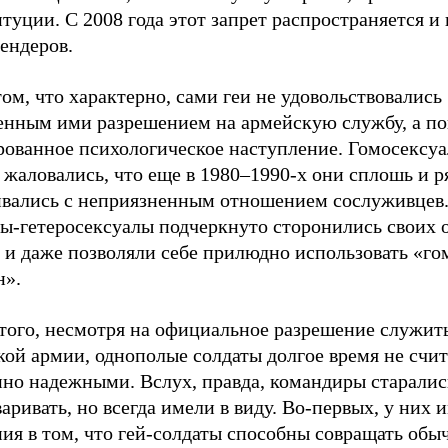
туции. С 2008 года этот запрет распространяется и 
ендеров.
ом, что характерно, сами геи не удовольствовались
енным ими разрешением на армейскую службу, а по
рованное психологическое наступление. Гомосексуа
 жаловались, что еще в 1980–1990-х они сплошь и 
ивались с неприязненным отношением сослуживцев.
ты-гетеросексуалы подчеркнуто сторонились своих
г и даже позволяли себе прилюдно использовать «г
н».
того, несмотря на официальное разрешение служить
ой армии, однополые солдаты долгое время не счит
нно надежными. Вслух, правда, командиры старалис
аривать, но всегда имели в виду. Во-первых, у них 
ия в том, что гей-солдаты способны совращать обы