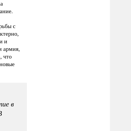
за
ание.
рьбы с
ктерно,
и и
и армия,
, что
 новые
тие в
В