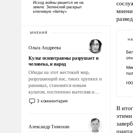
сослуж
мнени
развед
МНЕНИЯ
НА
Ольга Андреева
Бе
Культ психотравмы разрушает и
отн
человека, и народ
Ми
Обиды на этот жестокий мир,
по
разрушающий нас, таких хрупких и
НХ
ранимых, становятся новым
культом, постепенно вытесняя и
отменяя традиционное требование к
3 комментария
человеку – быть мужественным и
В ито
твердым под ударами судьбы, брать
этими 
на себя ответственность, помогать
заверб
слабым, идти вперед и
Александр Тимохин
шанта
адаптироваться.