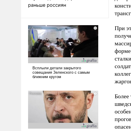
раньше россиян
консти
трансг
При эт
получ
масси
форме
сталк
солда
колле
жарго
Более 
шведск
особе
прогов
опасен