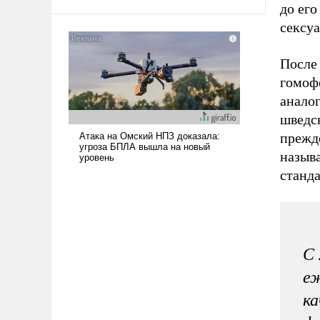
до ег
арсеналы. Сложившаяся ситуация
означает многолетний период
сексуа
уязвимости США, например, перед
Китаем.
После 
гомофо
анало
шведс
прежд
называ
станд
С 
еж
ка