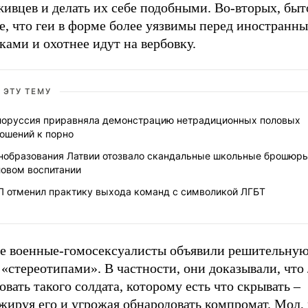
ивцев и делать их себе подобными. Во-вторых, быт
е, что геи в форме более уязвимы перед иностранн
ками и охотнее идут на вербовку.
 ЭТУ ТЕМУ
лоруссия приравняла демонстрацию нетрадиционных половых
ошений к порно
нобразования Латвии отозвало скандальные школьные брошюры
ловом воспитании
Л отменил практику выхода команд с символикой ЛГБТ
ге военные-гомосексуалисты объявили решительную
«стереотипами». В частности, они доказывали, что 
овать такого солдата, которому есть что скрывать –
жируя его и угрожая обнародовать компромат. Мол,