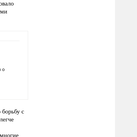
овало
ыми
 о
 борьбу с
легче
 многие