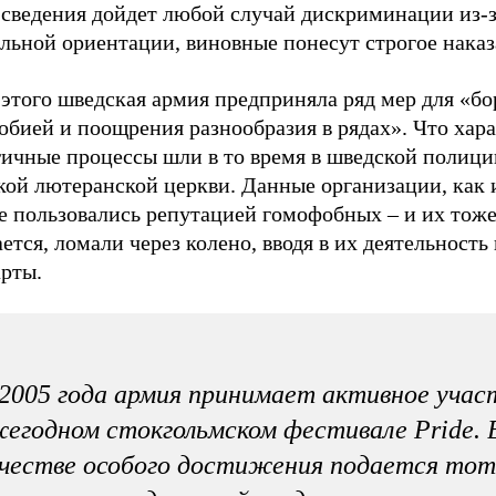
о сведения дойдет любой случай дискриминации из-
льной ориентации, виновные понесут строгое наказ
этого шведская армия предприняла ряд мер для «бо
бией и поощрения разнообразия в рядах». Что хара
гичные процессы шли в то время в шведской полици
кой лютеранской церкви. Данные организации, как 
е пользовались репутацией гомофобных – и их тоже
ется, ломали через колено, вводя в их деятельность
арты.
2005 года армия принимает активное учас
егодном стокгольмском фестивале Pride. 
честве особого достижения подается тот