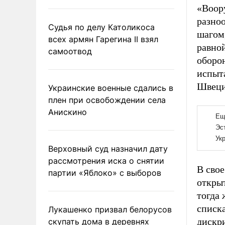
«Воор
разно
Судья по делу Католикоса
шагом
всех армян Гарегина II взял
равно
самоотвод
оборо
испыт
Швеци
Украинские военные сдались в
плен при освобождении села
Анискино
Верховный суд назначил дату
рассмотрения иска о снятии
В сво
партии «Яблоко» с выборов
открыт
тогда 
списка
Лукашенко призвал белорусов
дискр
скупать дома в деревнях