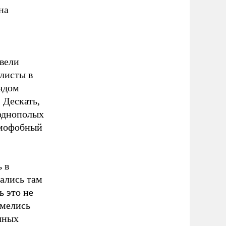
на
вели
листы в
рядом
 Дескать,
 однополых
омофобный
 в
ались там
ь это не
имелись
чных