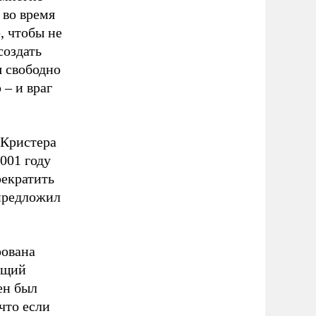
 во время
, чтобы не
создать
я свободно
 – и враг
 Кристера
001 году
рекратить
 предложил
рована
ющий
ен был
что если