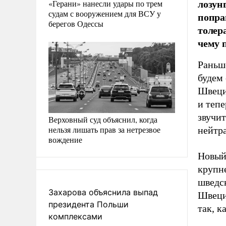
лозун
«Герани» нанесли удары по трем
судам с вооружением для ВСУ у
попра
берегов Одессы
толер
чему 
Раньш
будем 
Швеци
и теп
звучит
Верховный суд объяснил, когда
нельзя лишать прав за нетрезвое
нейтра
вождение
Новый
крупне
шведск
Захарова объяснила выпад
Швеци
президента Польши
так, к
комплексами