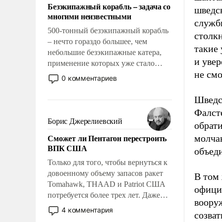
Безэкипажный корабль – задача со
шведск
многими неизвестными
служб
500-тонный безэкипажный корабль
столк
– нечто гораздо большее, чем
такие 
небольшие безэкипажные катера,
и увер
применение которых уже стало
не см
обыденностью. Задача по созданию
0 комментариев
такого корабля очень сложна и
амбициозна. Однако и ее
Шведс
реализация радикально поднимет
Фалсте
наши боевые возможности.
Борис Джерелиевский
обрат
Сможет ли Пентагон перестроить
молча
ВПК США
объеди
Только для того, чтобы вернуться к
довоенному объему запасов ракет
В том
Tomahawk, THAAD и Patriot США
офици
потребуется более трех лет. Даже
воору
небольшая война с Ираном
4 комментария
созват
опустошила американские