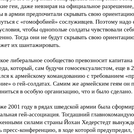
ие геи, даже невзирая на официальное разрешение,
ы в армии предпочитали скрывать свою ориентацию
нуться с «гомофобией» сослуживцев. Поэтому надо 
условия, чтобы однополые солдаты чувствовали себ
енно. Тогда они не будут скрывать свою ориентацию
ожет их шантажировать.
кое либеральное сообщество превозносит капитана
да, который, сам будучи гомосексуалистом, еще в 2
ился к армейскому командованию с требованием «п
ние» о гей-солдатах. Самим же армейским геям он
ниться в особую организацию, что и было сделано.
 же 2001 году в рядах шведской армии была сформи
альная гей-ассоциация. Тогдашний главнокоманду
женными силами страны Йохан Хедерстедт вынужд
ь пресс-конференцию, в ходе которой предупредил, 