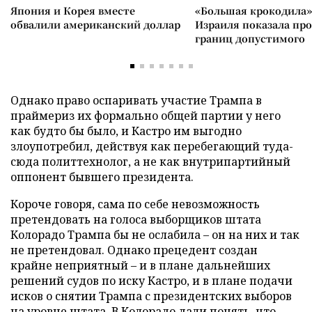
Япония и Корея вместе
«Большая крокодила»
обвалили американский доллар
Израиля показала пр
границ допустимого
Однако право оспаривать участие Трампа в
праймериз их формально общей партии у него
как будто бы было, и Кастро им выгодно
злоупотребил, действуя как перебегающий туда-
сюда политтехнолог, а не как внутрипартийный
оппонент бывшего президента.
Короче говоря, сама по себе невозможность
претендовать на голоса выборщиков штата
Колорадо Трампа бы не ослабила – он на них и так
не претендовал. Однако прецедент создан
крайне неприятный – и в плане дальнейших
решений судов по иску Кастро, и в плане подачи
исков о снятии Трампа с президентских выборов
на уровне штата. В Колорадо дали понять, что