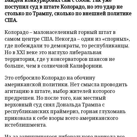
поступил суд в штате Колорадо, но это удар не
столько по Трампу, сколько по внешней политике
США.
Колорадо – малонаселенный горный штат в
самом центре США. Некогда – один из «спорных»,
где побеждали то демократы, то республиканцы.
Но в XXI веке это наглухо либеральная
территория, где у консерваторов шансов не
больше, чем в солнечной Калифорнии.
Это отбросило Колорадо на обочину
американской политики. Нет смысла проводить
агитацию в штате, выбор жителей которого
предрешен. Но после того, как местный
верховный суд снял Дональда Трампа с
республиканских праймериз, горная глухомань
приковала к себе взоры всего американского
истеблишмента.
Из-за затянувшегося либерального периода все