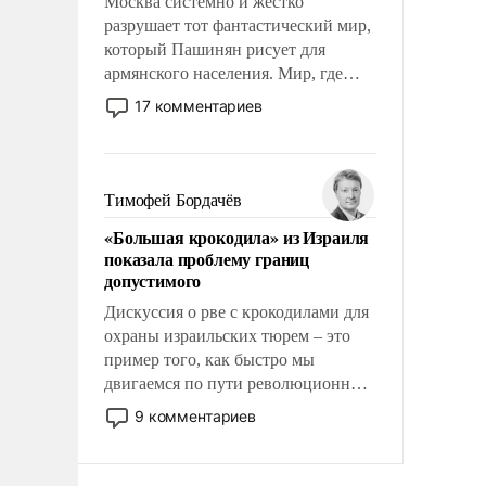
Москва системно и жестко
разрушает тот фантастический мир,
который Пашинян рисует для
армянского населения. Мир, где
политические прожекты будут
17 комментариев
безусловно оплачиваться за счет
российских налогоплательщиков и
где Еревану за свои поступки не
нужно отвечать.
Тимофей Бордачёв
«Большая крокодила» из Израиля
показала проблему границ
допустимого
Дискуссия о рве с крокодилами для
охраны израильских тюрем – это
пример того, как быстро мы
двигаемся по пути революционных
изменений. То, что несколько лет
9 комментариев
назад было образом для
псевдонаучной фантастики, стало
всерьез обсуждаемой идеей.