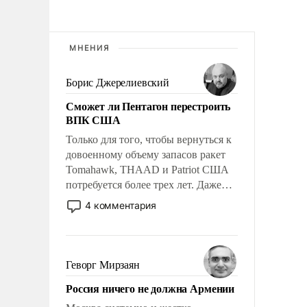
МНЕНИЯ
Борис Джерелиевский
Сможет ли Пентагон перестроить
ВПК США
Только для того, чтобы вернуться к
довоенному объему запасов ракет
Tomahawk, THAAD и Patriot США
потребуется более трех лет. Даже
небольшая война с Ираном
4 комментария
опустошила американские
арсеналы. Сложившаяся ситуация
означает многолетний период
уязвимости США, например, перед
Геворг Мирзаян
Китаем.
Россия ничего не должна Армении