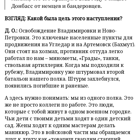
Донбасс от немцев и бандеровцев.
ВЗГЛЯД: Какой была цель этого наступления?
Д. О.:
Освобождение Владимировки и Ново-
Петровки. Это ключевые населенные пункты для
продвижения на Угледар и на Артемовск (Бахмут).
Они стоят на холмах, противник оттуда легко
работал по нам – минометы, «Грады», танки,
ствольная артиллерия. Когда мы подходили к
рубежу, Владимировку уже штурмовал второй
батальон нашего полка. Штурм захлебнулся,
появились погибшие и раненые.
А здесь нужно понимать: мы из одного полка. Это
же не просто коллеги по работе. Это люди,
которые с тобой живут в одном военном городке.
Чьи дети с твоими детьми ходят в один детский
сад. Жены ходят к одним мастерам делать
маникюр. Это в войсковой части мы обращаемся
друг к другу как «товарищ гвардии старший