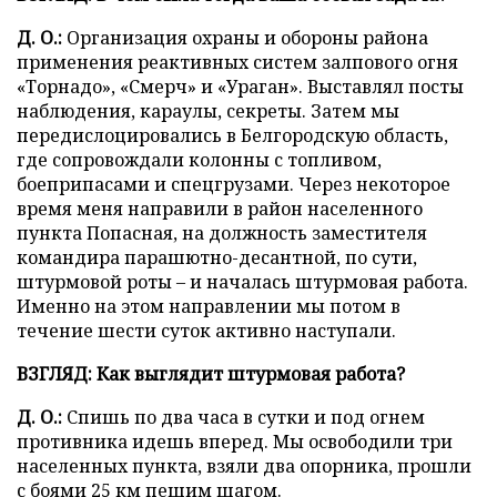
Д. О.:
Организация охраны и обороны района
применения реактивных систем залпового огня
«Торнадо», «Смерч» и «Ураган». Выставлял посты
наблюдения, караулы, секреты. Затем мы
передислоцировались в Белгородскую область,
где сопровождали колонны с топливом,
боеприпасами и спецгрузами. Через некоторое
время меня направили в район населенного
пункта Попасная, на должность заместителя
командира парашютно-десантной, по сути,
штурмовой роты – и началась штурмовая работа.
Именно на этом направлении мы потом в
течение шести суток активно наступали.
ВЗГЛЯД: Как выглядит штурмовая работа?
Д. О.:
Спишь по два часа в сутки и под огнем
противника идешь вперед. Мы освободили три
населенных пункта, взяли два опорника, прошли
с боями 25 км пешим шагом.