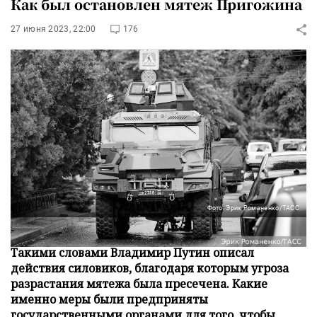
Как был остановлен мятеж Пригожина
27 июня 2023, 22:00
176
Фото: Эрик Романенко/ТАСС
«Вы фактически остановили гражданскую войну».
Такими словами Владимир Путин описал
действия силовиков, благодаря которым угроза
разрастания мятежа была пресечена. Какие
именно меры были предприняты
государственными органами для того, чтобы