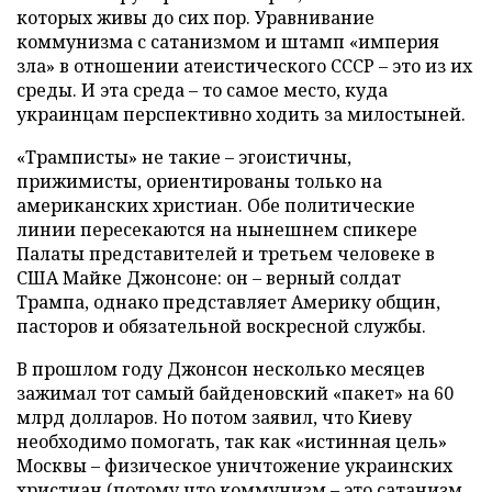
которых живы до сих пор. Уравнивание
коммунизма с сатанизмом и штамп «империя
зла» в отношении атеистического СССР – это из их
среды. И эта среда – то самое место, куда
украинцам перспективно ходить за милостыней.
«Трамписты» не такие – эгоистичны,
прижимисты, ориентированы только на
американских христиан. Обе политические
линии пересекаются на нынешнем спикере
Палаты представителей и третьем человеке в
США Майке Джонсоне: он – верный солдат
Трампа, однако представляет Америку общин,
пасторов и обязательной воскресной службы.
В прошлом году Джонсон несколько месяцев
зажимал тот самый байденовский «пакет» на 60
млрд долларов. Но потом заявил, что Киеву
необходимо помогать, так как «истинная цель»
Москвы – физическое уничтожение украинских
христиан (потому что коммунизм – это сатанизм,