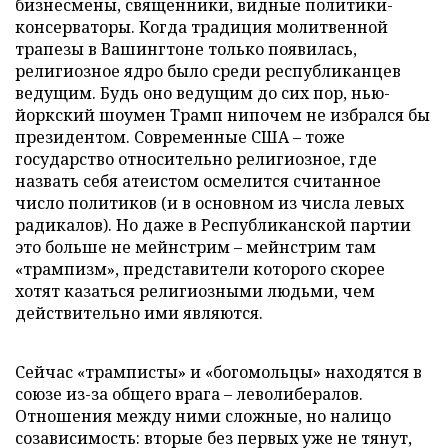
бизнесмены, священники, видные политики-
консерваторы. Когда традиция молитвенной
трапезы в Вашингтоне только появилась,
религиозное ядро было среди республиканцев
ведущим. Будь оно ведущим до сих пор, нью-
йоркский шоумен Трамп нипочем не избрался бы
президентом. Современные США – тоже
государство относительно религиозное, где
назвать себя атеистом осмелится считанное
число политиков (и в основном из числа левых
радикалов). Но даже в Республиканской партии
это больше не мейнстрим – мейнстрим там
«трампизм», представители которого скорее
хотят казаться религиозными людьми, чем
действительно ими являются.
Сейчас «трамписты» и «богомольцы» находятся в
союзе из-за общего врага – леволибералов.
Отношения между ними сложные, но налицо
созависимость: вторые без первых уже не тянут,