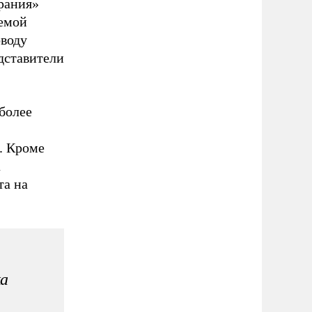
рания»
уемой
оводу
дставители
более
. Кроме
а
та на
ка