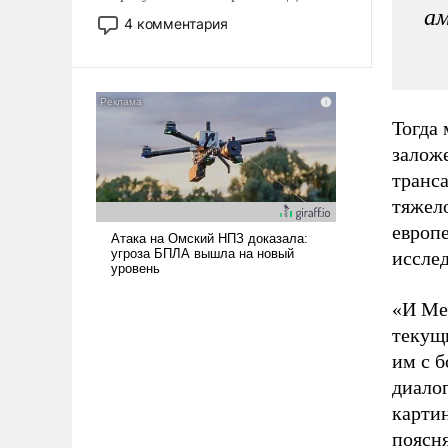
ам
небольшая война с Ираном
4 комментария
опустошила американские
арсеналы. Сложившаяся ситуация
означает многолетний период
уязвимости США, например, перед
Китаем.
Тогда 
залож
транс
тяжел
европ
иссле
«И Мер
текущ
им с б
диалог
картин
поясня