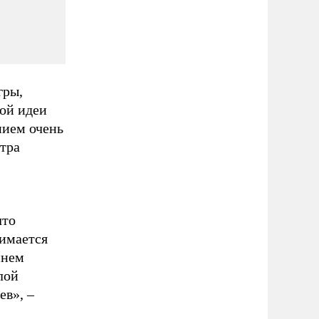
гры,
той идеи
нием очень
тра
что
имается
ннем
лой
ев», –