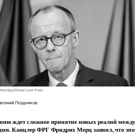
feld/dpa/Global Look Press
вгений Поздняков
нию ждет сложное принятие новых реалий межд
ции. Канцлер ФРГ Фридрих Мерц заявил, что эпо