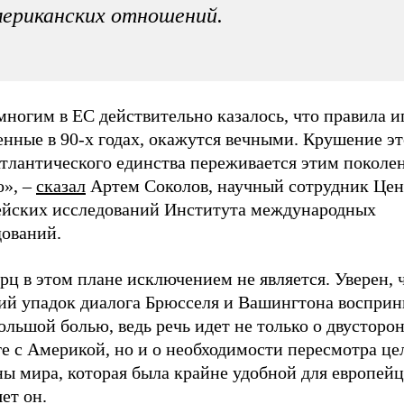
ериканских отношений.
многим в ЕС действительно казалось, что правила и
енные в 90-х годах, окажутся вечными. Крушение э
атлантического единства переживается этим поколе
о», –
сказал
Артем Соколов, научный сотрудник Цен
ейских исследований Института международных
дований.
ц в этом плане исключением не является. Уверен, 
ий упадок диалога Брюсселя и Вашингтона восприн
ольшой болью, ведь речь идет не только о двусторо
е с Америкой, но и о необходимости пересмотра це
ы мира, которая была крайне удобной для европейц
ет он.