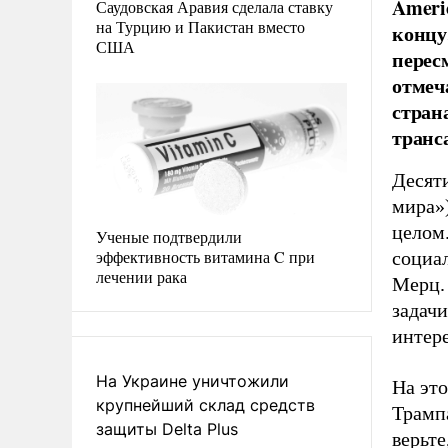
Ameri
Саудовская Аравия сделала ставку
на Турцию и Пакистан вместо
концу
США
перес
отмеч
стран
транс
Десят
мира»
целом.
Ученые подтвердили
эффективность витамина C при
социа
лечении рака
Мерц.
задачи
интере
На Украине уничтожили
На это
крупнейший склад средств
Трамп
защиты Delta Plus
верьте