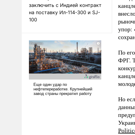
заключить с Индией контракт
канцле
на поставку Ил-114-300 и SJ-
внесло
100
рыноч
упор:
сохра
По его
ФРГ. 
конку
канцл
молод
Но есл
данным
предуп
Украин
Politic