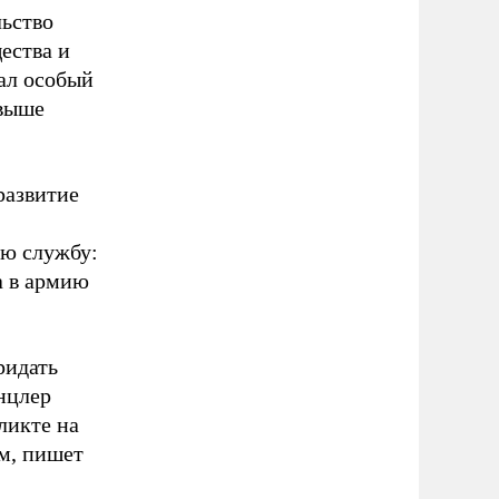
льство
ества и
ал особый
 выше
развитие
ую службу:
а в армию
ридать
нцлер
ликте на
ом, пишет