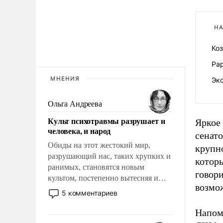
НА
Коз
Рар
МНЕНИЯ
Экс
Ольга Андреева
Культ психотравмы разрушает и
Яркое
человека, и народ
сенат
Обиды на этот жестокий мир,
крупно
разрушающий нас, таких хрупких и
которы
ранимых, становятся новым
говори
культом, постепенно вытесняя и
возмож
отменяя традиционное требование к
5 комментариев
человеку – быть мужественным и
твердым под ударами судьбы, брать
Напом
на себя ответственность, помогать