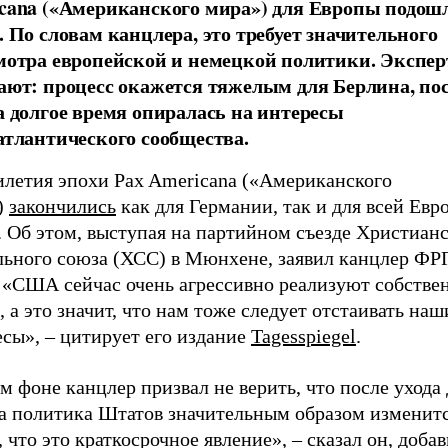
cana («Американского мира») для Европы подош
. По словам канцлера, это требует значительного
мотра европейской и немецкой политики. Экспе
ают: процесс окажется тяжелым для Берлина, по
а долгое время опиралась на интересы
атлантического сообщества.
илетия эпохи Pax Americana («Американского
)
закончились
как для Германии, так и для всей Евр
 Об этом, выступая на партийном съезде Христианс
льного союза (ХСС) в Мюнхене, заявил канцлер Ф
 «США сейчас очень агрессивно реализуют собстве
, а это значит, что нам тоже следует отстаивать наш
сы», – цитирует его издание
Tagesspiegel
.
м фоне канцлер призвал не верить, что после ухода
а политика Штатов значительным образом изменитс
, что это краткосрочное явление», – сказал он, добав