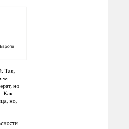
 Европе
. Так,
ием
ерят, но
. Как
ца, но,
асности