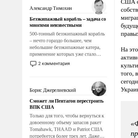
США от
слабым, идти вперед и
Александр Тимохин
собст
адаптироваться.
мигра
Безэкипажный корабль – задача со
многими неизвестными
будуще
правы
500-тонный безэкипажный корабль
– нечто гораздо большее, чем
небольшие безэкипажные катера,
На это
применение которых уже стало
активн
обыденностью. Задача по созданию
2 комментария
культ
такого корабля очень сложна и
того, 
амбициозна. Однако и ее
сегод
реализация радикально поднимет
наши боевые возможности.
Украи
Борис Джерелиевский
Сможет ли Пентагон перестроить
ВПК США
Только для того, чтобы вернуться к
«Ф
довоенному объему запасов ракет
Tomahawk, THAAD и Patriot США
пр
потребуется более трех лет. Даже