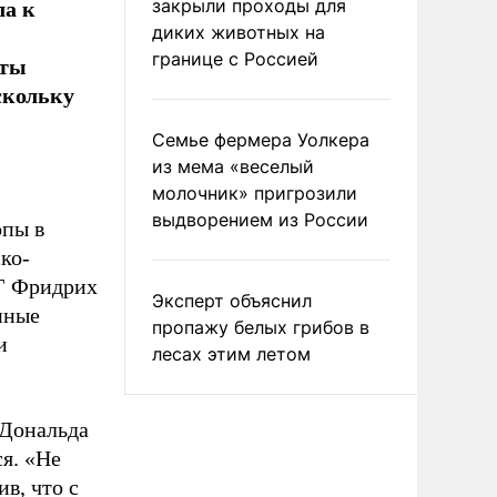
ла к
закрыли проходы для
диких животных на
границе с Россией
рты
скольку
Семье фермера Уолкера
из мема «веселый
молочник» пригрозили
выдворением из России
опы в
ко-
РГ Фридрих
Эксперт объяснил
нные
пропажу белых грибов в
и
лесах этим летом
 Дональда
я. «Не
ив, что с