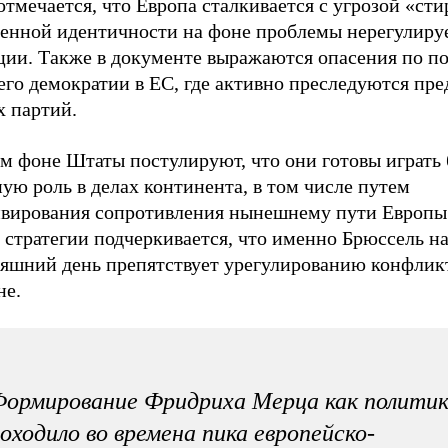
мечается, что Европа сталкивается с угрозой «сти
венной идентичности на фоне проблемы нерегулир
ции. Также в документе выражаются опасения по п
го демократии в ЕС, где активно преследуются пре
х партий.
м фоне Штаты постулируют, что они готовы играть 
ую роль в делах континента, в том числе путем
ивирования сопротивления нынешнему пути Европы
в стратегии подчеркивается, что именно Брюссель н
няшний день препятствует урегулированию конфлик
не.
ормирование Фридриха Мерца как полити
оходило во времена пика европейско-