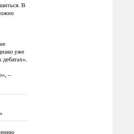
шиться. В
можно
ие
днако уже
 дебатах».
», –
мнению