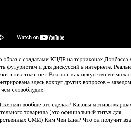
о образ с солдатами КНДР на терриконах Донбасса
ть футуристам и для дискуссий в интернете. Реаль
ки в них тоже нет. Вся она, как искусство возможн
нтрирована здесь вокруг других вопросов – заведо
 чем словоблудие.
 Пхеньян вообще это сделал? Каковы мотивы марша
ательного товарища (это официальный титул для
арственных СМИ) Ким Чен Ына? Что он получит вз