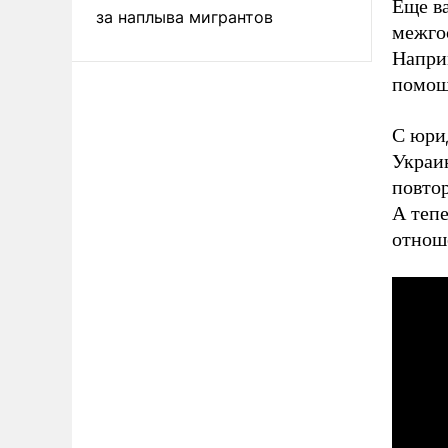
Еще ва
за наплыва мигрантов
межго
Напри
помощь
С юри
Украин
повто
А теп
отнош