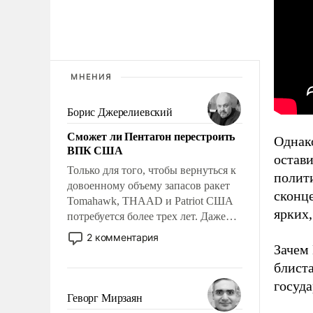
МНЕНИЯ
Борис Джерелиевский
Сможет ли Пентагон перестроить
Однак
ВПК США
остави
Только для того, чтобы вернуться к
полити
довоенному объему запасов ракет
сконце
Tomahawk, THAAD и Patriot США
ярких,
потребуется более трех лет. Даже
небольшая война с Ираном
2 комментария
опустошила американские
Зачем
арсеналы. Сложившаяся ситуация
блист
означает многолетний период
госуд
уязвимости США, например, перед
Геворг Мирзаян
Китаем.