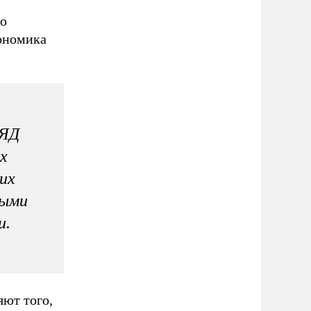
го
кономика
ЛЯД
х
их
ными
и.
ют того,