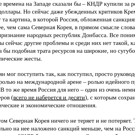
е времена на Западе сказали бы – КНДР купили за 
доллары. Но сейчас даже убежденных критиков Кре
 та картина, в которой Россия, обложенная санкци
е, чем сама Северная Корея, в прямом смысле слов
признание народных республик Донбасса. Все поним
ы сейчас другие проблемы и среди них нет такой, 
 бы подобная трата ресурсов на широкие, но сугубо
лические жесты.
н мог поступить так, как поступил, просто руковод
 ролью на международной арене – ролью идейного 
 то же время Россия для него – один из очень нем
ров (
всего не наберется и десяти
), с которым сохра
ические и экономические отношения.
ом Северная Корея ничего не теряет и не потеряет. 
льно на нее наложено санкций меньше, чем на Росс