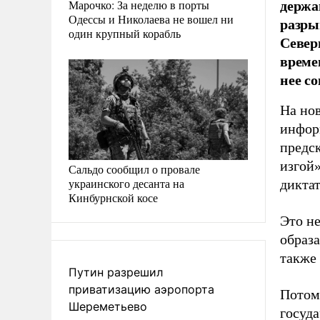
держа
Марочко: За неделю в порты
Одессы и Николаева не вошел ни
разры
один крупный корабль
Север
време
нее с
На но
инфор
предс
изгой
Сальдо сообщил о провале
украинского десанта на
диктат
Кинбурнской косе
Это не
образа
также 
Путин разрешил
приватизацию аэропорта
Потому
Шереметьево
госуд