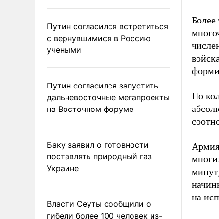
Более 
Путин согласился встретиться
многоч
с вернувшимися в Россию
числен
учеными
войска
форми
Путин согласился запустить
По ко
дальневосточные мегапроекты
абсолю
на Восточном форуме
соотно
Баку заявил о готовности
Армия 
поставлять природный газ
многи
Украине
минуту
начинк
на ис
Власти Сеуты сообщили о
гибели более 100 человек из-