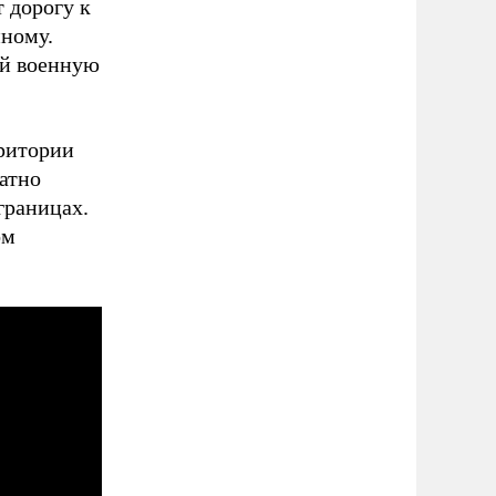
 дорогу к
нному.
ей военную
рритории
ратно
границах.
ом