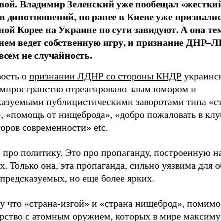
вой. Владимир Зеленский уже пообещал «жесткий
в дипотношений, но ранее в Киеве уже призналис
ной Корее на Украине по сути завидуют. А она те
нем ведет собственную игру, и признание ДНР–Л
овсем не случайность.
вость о
признании ЛДНР со стороны КНДР
украинс
мпространство отреагировало злым юмором и
казуемыми публицистическими заворотами типа «с
», «помощь от нищеброда», «добро пожаловать в кл
оров современности» etc.
 про политику. Это про пропаганду, построенную н
х. Только она, эта пропаганда, сильно уязвима для 
предсказуемых, но еще более ярких.
 что «страна-изгой» и «страна нищеброд», помимо 
арство с атомным оружием, которых в мире максиму