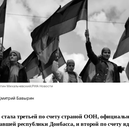
нтин Михальчевский/РИА Новости
митрий Бавырин
стала третьей по счету страной ООН, официаль
авшей республики Донбасса, и второй по счету я