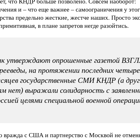
ет, что КНДР больше позволено. Совсем наоборот:
чения и – что еще важнее – самоограничения у это
арства предельно жесткие, жестче наших. Просто э
примитивная, в плане запретов негде разойтись.
ак утверждают опрошенные газетой ВЗГ
рееведы, на протяжении последних четыре
сяцев государственные СМИ КНДР (а друг
м нет) выражали солидарность с заявлен
ссией целями специальной военной операци
о вражда с США и партнерство с Москвой не отменя