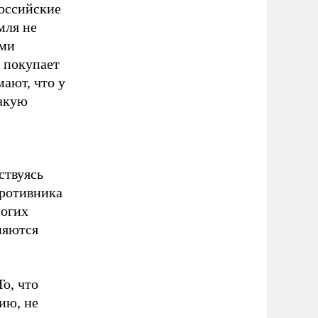
российские
мля не
ями
а покупает
ают, что у
какую
ствуясь
противника
ногих
няются
То, что
ию, не