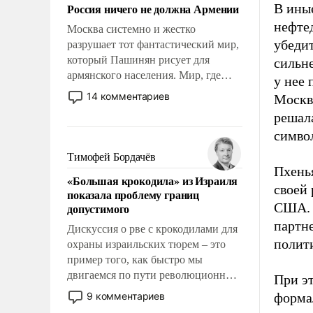
Россия ничего не должна Армении
В ины
нефте
Москва системно и жестко
убедит
разрушает тот фантастический мир,
который Пашинян рисует для
сильне
армянского населения. Мир, где
у нее 
политические прожекты будут
14 комментариев
Москв
безусловно оплачиваться за счет
решала
российских налогоплательщиков и
симво
где Еревану за свои поступки не
нужно отвечать.
Тимофей Бордачёв
Пхенья
«Большая крокодила» из Израиля
своей
показала проблему границ
США. В
допустимого
партне
Дискуссия о рве с крокодилами для
полит
охраны израильских тюрем – это
пример того, как быстро мы
двигаемся по пути революционных
При эт
изменений. То, что несколько лет
9 комментариев
форма
назад было образом для