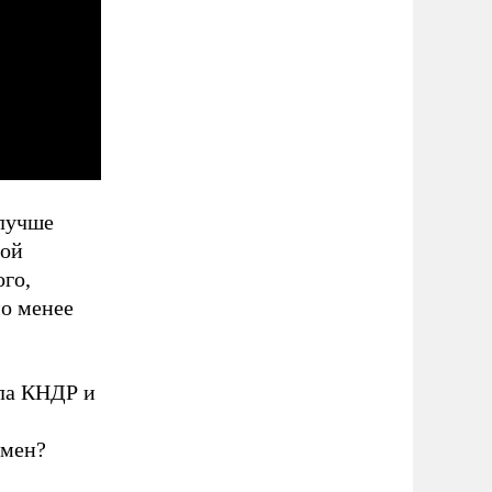
 лучше
ной
ого,
мо менее
ла КНДР и
амен?