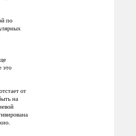
ой по
гулярных
х
бще
е это
отстает от
быть на
иевой
отивирована
ажно.