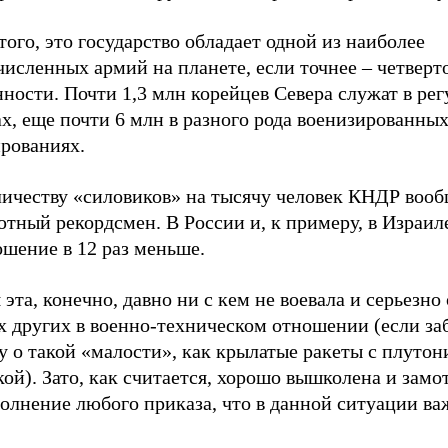
того, это государство обладает одной из наиболее
исленных армий на планете, если точнее – четверт
ности. Почти 1,3 млн корейцев Севера служат в ре
х, еще почти 6 млн в разного рода военизированны
рованиях.
личеству «силовиков» на тысячу человек КНДР воо
тный рекордсмен. В России и, к примеру, в Израил
шение в 12 раз меньше.
эта, конечно, давно ни с кем не воевала и серьезно 
х других в военно-техническом отношении (если за
 о такой «малости», как крылатые ракеты с плутон
ой). Зато, как считается, хорошо вышколена и зам
полнение любого приказа, что в данной ситуации в