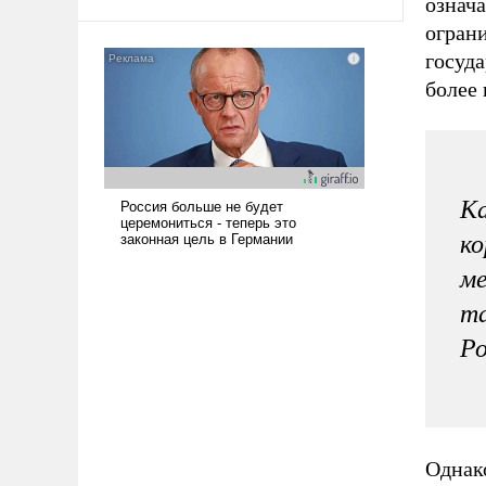
означа
псевдонаучной фантастики, стало
ограни
всерьез обсуждаемой идеей.
госуд
более 
К
ко
ме
та
Ро
Однак