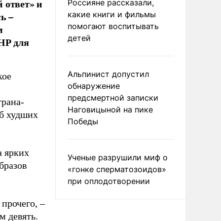
 ответ» и
Россияне рассказали,
ь –
какие книги и фильмы
помогают воспитывать
м
детей
НР для
Альпинист допустил
кое
обнаружение
предсмертной записки
трана-
Наговицыной на пике
уб худших
Победы
а ярких
Ученые разрушили миф о
образов
«гонке сперматозоидов»
при оплодотворении
прочего, –
м девять.