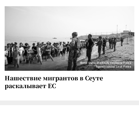
Фото: Mario MorAfAN/Keystone Press
Agency/Global Look Press
Нашествие мигрантов в Сеуте
раскалывает ЕС