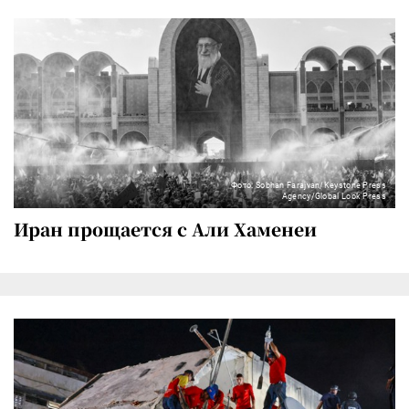
Фото: Sobhan Farajvan/Keystone Press
Agency/Global Look Press
Иран прощается с Али Хаменеи