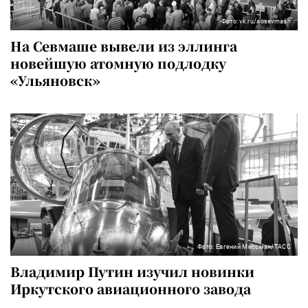
Фото: vk.ru/aosevmash
На Севмаше вывели из эллинга
новейшую атомную подлодку
«Ульяновск»
Фото: Евгений Мессман/ТАСС
Владимир Путин изучил новинки
Иркутского авиационного завода