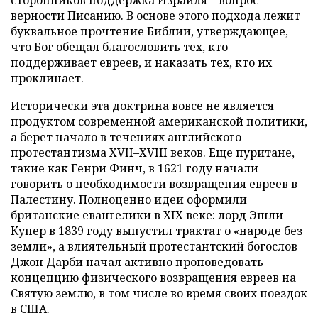
верности Писанию. В основе этого подхода лежит
буквальное прочтение Библии, утверждающее,
что Бог обещал благословить тех, кто
поддерживает евреев, и наказать тех, кто их
проклинает.
Исторически эта доктрина вовсе не является
продуктом современной американской политики,
а берет начало в течениях английского
протестантизма XVII–XVIII веков. Еще пуритане,
такие как Генри Финч, в 1621 году начали
говорить о необходимости возвращения евреев в
Палестину. Полноценно идеи оформили
британские евангелики в XIX веке: лорд Эшли-
Купер в 1839 году выпустил трактат о «народе без
земли», а влиятельный протестантский богослов
Джон Дарби начал активно проповедовать
концепцию физического возвращения евреев на
Святую землю, в том числе во время своих поездок
в США.