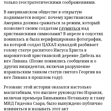
только геостратегическими соображениями.
В американском обществе в открытую
поднимается вопрос: почему христианская
Америка должна сражаться за режим, который
позволяет своим солдатам
глумиться
над
христианскими символами? В апреле в соцсетях
появилась и была верифицирована фотография,
на которой солдат ЦАХАЛ кувалдой разбивает
голову статуе распятого Иисуса Христа в
маронитской христианской деревне Дибель на
юге Ливана. (Позже появились сообщения и о
других инцидентах, включая разрушение
израильским танком статуи святого Георгия на
юге Ливана в прошлом году).
Резонанс этой истории оказался настолько
масштабным, что высшее руководство Израиля,
включая премьера Биньямина Нетаньяху и главу
МИД Гидеона Саара, было вынуждено публично
извиняться и называть этот акт