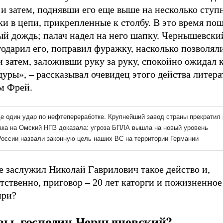
и затем, поднявши его еще выше на несколько ступн
ки в цепи, прикрепленные к столбу. В это время по
ый дождь; палач надел на него шапку. Чернышевски
одарил его, поправил фуражку, насколько позволяли
и затем, заложивши руку за руку, спокойно ожидал 
уры», – рассказывал очевидец этого действа литера
м Фрей.
е заслужил Николай Гаврилович такое действо и,
тственно, приговор – 20 лет каторги и пожизненно
ири?
вы, господин Чернышевский?