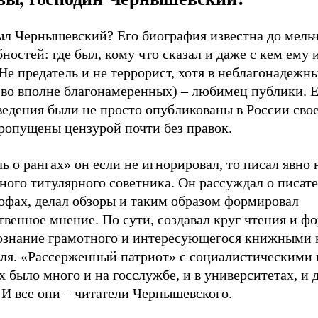
ыл Чернышевский? Его биография известна до мель
ностей: где был, кому что сказал и даже с кем ему 
Не предатель и не террорист, хотя в неблагонадежн
и во вполне благонамеренных) – любимец публики. 
ведения были не просто опубликованы в России сво
пропущены цензурой почти без правок.
ь о рангах» он если не игнорировал, то писал явно 
ного титулярного советника. Он рассуждал о писате
офах, делал обзоры и таким образом формировал
венное мнение. По сути, создавал круг чтения и ф
ознание грамотного и интересующегося книжными
еля. «Рассерженный патриот» с социалистическими
х было много и на госслужбе, и в университетах, и 
 И все они – читатели Чернышевского.