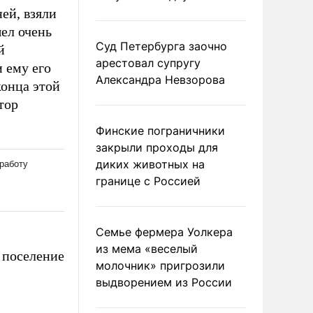
ей, взяли
шел очень
Суд Петербурга заочно
й
арестовал супругу
 ему его
Александра Невзорова
конца этой
тор
Финские пограничники
закрыли проходы для
диких животных на
границе с Россией
Семье фермера Уолкера
из мема «веселый
е поселение
молочник» пригрозили
выдворением из России