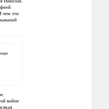
ря Николая.
афией
И чем эти
азываний
вреде
не
той войне
всякая