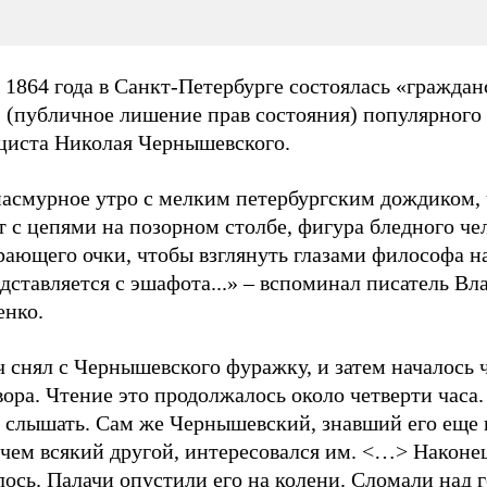
 1864 года в Санкт-Петербурге состоялась «граждан
» (публичное лишение прав состояния) популярного
циста Николая Чернышевского.
пасмурное утро с мелким петербургским дождиком,
 с цепями на позорном столбе, фигура бледного че
ающего очки, чтобы взглянуть глазами философа на
дставляется с эшафота...» – вспоминал писатель В
енко.
 снял с Чернышевского фуражку, и затем началось 
ора. Чтение это продолжалось около четверти часа.
г слышать. Сам же Чернышевский, знавший его еще 
 чем всякий другой, интересовался им. <…> Наконе
ось. Палачи опустили его на колени. Сломали над 