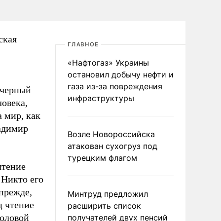
ская
ГЛАВНОЕ
«Нафтогаз» Украины
остановил добычу нефти и
газа из-за повреждения
 черный
инфраструктуры
ловека,
 мир, как
ладимир
Возле Новороссийска
атакован сухогруз под
турецким флагом
чтение
 Никто его
прежде,
Минтруд предложил
ц чтение
расширить список
головой
получателей двух пенсий