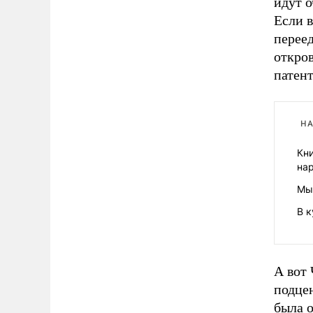
идут о
Если в
перее
откро
патен
НА
Кни
на
Мы
В 
А вот
подце
была 