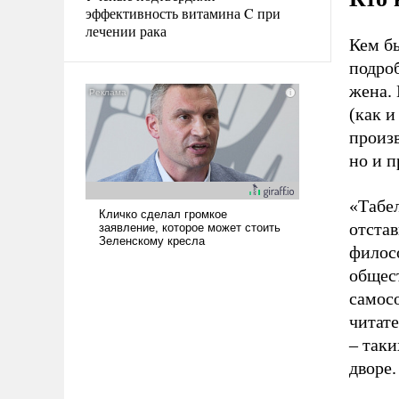
эффективность витамина C при
лечении рака
Кем б
подроб
жена. 
(как 
произ
но и 
«Табел
отстав
филос
общест
самос
читат
– таки
дворе.