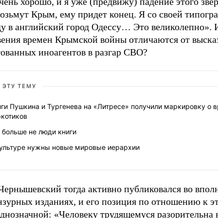
чень хорошо, и я уже (предвижу) падение этого зве
озьмут Крым, ему придет конец. Я со своей типогр
ду в английский город Одессу… Это великолепно». 
вения времен Крымской войны отличаются от выск
тованных иноагентов в разгар СВО?
 ЭТУ ТЕМУ
ги Пушкина и Тургенева на «Литресе» получили маркировку о 
ркотиков
 больше не люди книги
культуре нужны новые мировые иерархии
 Чернышевский тогда активно публиковался во впол
нзурных изданиях, и его позиция по отношению к э
однозначной: «Человеку трудящемуся разорительна 