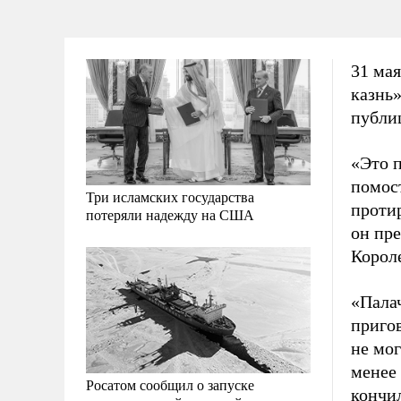
31 мая
казнь
публи
«Это 
помост
Три исламских государства
протир
потеряли надежду на США
он пре
Корол
«Палач
пригов
не мо
менее
Росатом сообщил о запуске
кончил