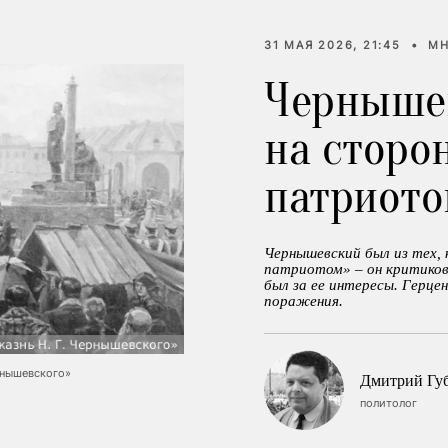
31 МАЯ 2026, 21:45
•
МН
Черныше
на сторо
патриото
Чернышевский был из тех,
патриотом» – он критикова
был за ее интересы. Герце
поражения.
рнышевского»
Дмитрий Гу
политолог