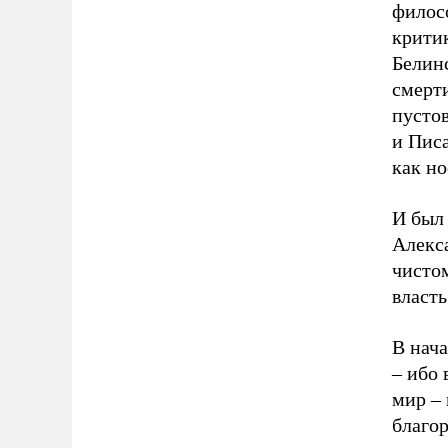
филос
крити
Белинс
смерт
пустов
и Писа
как но
И был
Алекса
чистом
власт
В нача
– ибо
мир – 
благор