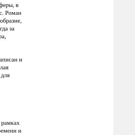
феры, в
с. Роман
образие,
гда за
ра,
аписан и
лая
 для
 рамках
ремени и