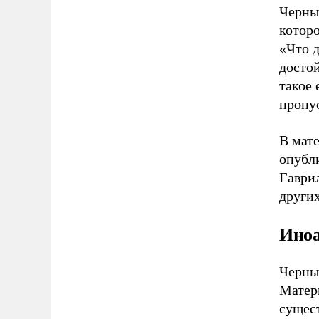
Черны
которо
«Что д
достой
такое 
пропус
В мате
опубл
Гаврил
других
Иноа
Черны
Матер
сущест