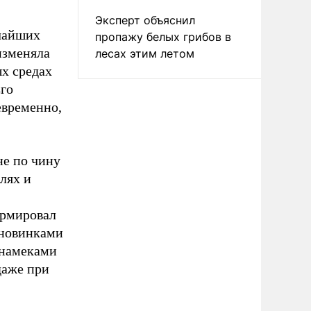
Эксперт объяснил
чайших
пропажу белых грибов в
изменяла
лесах этим летом
ых средах
Его
евременно,
не по чину
лях и
ормировал
 новинками
 намеками
даже при