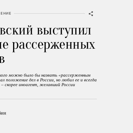
ЕНИЕ
вский выступил
не рассерженных
в
 кого можно было бы назвать «рассерженным
л положение дел в России, но любил ее и всегда
н – скорее иноагент, желавший России
бин