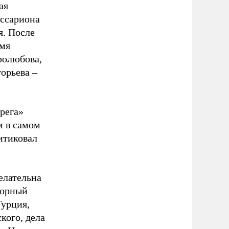
ая
иссариона
я. После
емя
ролюбова,
орьева –
рега»
м в самом
итиковал
елательна
зорный
Турция,
кого, дела