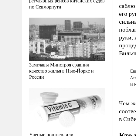
регулярных рейсов китайских судов
саблю 
по Севморпути
его ру
сильн
поблаг
руки, 
процед
Вилья
Замглавы Минстроя сравнил
качество жилья в Нью-Йорке и
России
Чем ж
соотве
в Сиб
Кто 
Ученые подтвердили