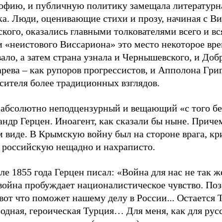
офию, и публичную политику замещала литературн
ка. Люди, оценивающие стихи и прозу, начиная с В
кого, оказались главными толкователями всего и вс
и «неистового Виссариона» это место некоторое вр
ало, а затем страна узнала и Чернышевского, и Доб
рева – как рупоров прогрессистов, и Апполона Григ
сителя более традиционных взглядов.
 абсолютно неподцензурный и вещающий «с того бе
ндр Герцен. Иноагент, как сказали бы ныне. Приче
 виде. В Крымскую войну был на стороне врага, кр
ь российскую нещадно и нахраписто.
ле 1855 года Герцен писал: «Война для нас не так ж
 война пробуждает националистическое чувство. По
вот что поможет нашему делу в России... Остается 
одная, героическая Турция… Для меня, как для русс