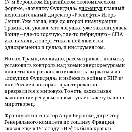
17-м Веронском Евразийском экономическом
форуме, «ловушку Фукидида»
упомянул
главный
исполнительный директор «Роснефти» Игорь
Сечин. Уже тогда, еще до второй инаугурации
Трампа, он указал, что ловушка уже захлопнулась.
Войну – где-то горячую, где-то гибридную – США
уже начали, а энергетика в ней является
одновременно и целью, и инструментом.
Но сам Трамп, очевидно, рассматривает попытку
установить контроль над всеми энергоресурсами
планеты как раз как возможность вырваться из
«ловушки Фукидида» и избежать войны с КНР и/
или Россией, которая гарантированно
превратится в мировую. То есть, захватывая
важнейшие ресурсы, он выступает как чуть ли не
миротворец.
Французский сенатор Анри Беранже, директор
Генерального комитета по топливу Франции,
сказал еще в 1917 году: «Нефть была кровью