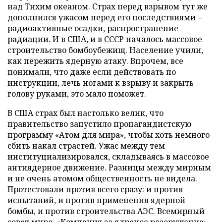
над Тихим океаном. Страх перед взрывом тут же
дополнился ужасом перед его последствиями –
радиоактивные осадки, распространение
радиации. И в США, и в СССР началось массовое
строительство бомбоубежищ. Население учили,
как пережить ядерную атаку. Впрочем, все
понимали, что даже если действовать по
инструкции, лечь ногами к взрыву и закрыть
голову руками, это мало поможет.
В США страх был настолько велик, что
правительство запустило пропагандистскую
программу «Атом для мира», чтобы хоть немного
сбить накал страстей. Ужас между тем
институциализировался, складываясь в массовое
антиядерное движение. Разницы между мирным
и не очень атомом общественность не видела.
Протестовали против всего сразу: и против
испытаний, и против применения ядерной
бомбы, и против строительства АЭС. Всемирный
совет мира, «Компания за ядреное разоружение»,