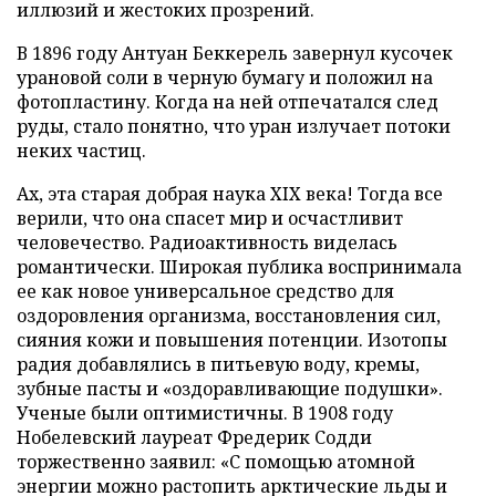
иллюзий и жестоких прозрений.
В 1896 году Антуан Беккерель завернул кусочек
урановой соли в черную бумагу и положил на
фотопластину. Когда на ней отпечатался след
руды, стало понятно, что уран излучает потоки
неких частиц.
Ах, эта старая добрая наука XIX века! Тогда все
верили, что она спасет мир и осчастливит
человечество. Радиоактивность виделась
романтически. Широкая публика воспринимала
ее как новое универсальное средство для
оздоровления организма, восстановления сил,
сияния кожи и повышения потенции. Изотопы
радия добавлялись в питьевую воду, кремы,
зубные пасты и «оздоравливающие подушки».
Ученые были оптимистичны. В 1908 году
Нобелевский лауреат Фредерик Содди
торжественно заявил: «С помощью атомной
энергии можно растопить арктические льды и