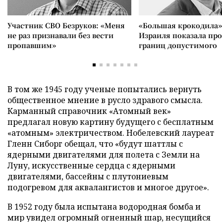
Участник СВО Безруков: «Меня
«Большая крокодила»
не раз признавали без вести
Израиля показала пр
пропавшим»
границ допустимого
В том же 1945 году ученые попытались вернуть
общественное мнение в русло здравого смысла.
Карманный справочник «Атомный век»
предлагал новую картину будущего с бесплатным
«атомным» электричеством. Нобелевский лауреат
Гленн Сиборг обещал, что «будут шаттлы с
ядерными двигателями для полета с Земли на
Луну, искусственные сердца с ядерными
двигателями, бассейны с плутониевым
подогревом для аквалангистов и многое другое».
В 1952 году была испытана водородная бомба и
мир увидел огромный огненный шар, несущийся