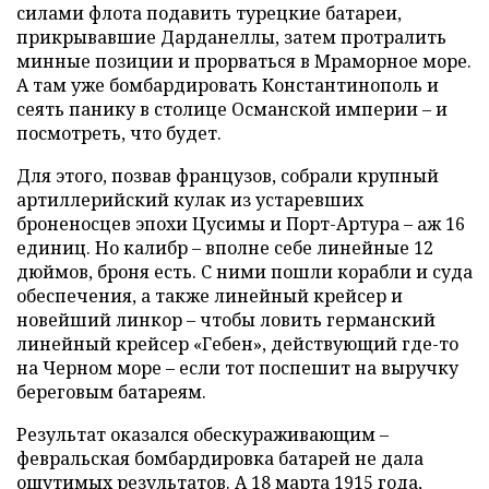
силами флота подавить турецкие батареи,
прикрывавшие Дарданеллы, затем протралить
минные позиции и прорваться в Мраморное море.
А там уже бомбардировать Константинополь и
сеять панику в столице Османской империи – и
посмотреть, что будет.
Для этого, позвав французов, собрали крупный
артиллерийский кулак из устаревших
броненосцев эпохи Цусимы и Порт-Артура – аж 16
единиц. Но калибр – вполне себе линейные 12
дюймов, броня есть. С ними пошли корабли и суда
обеспечения, а также линейный крейсер и
новейший линкор – чтобы ловить германский
линейный крейсер «Гебен», действующий где-то
на Черном море – если тот поспешит на выручку
береговым батареям.
Результат оказался обескураживающим –
февральская бомбардировка батарей не дала
ощутимых результатов. А 18 марта 1915 года,