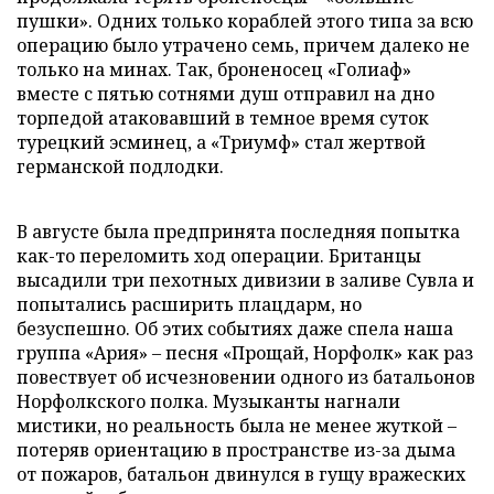
пушки». Одних только кораблей этого типа за всю
операцию было утрачено семь, причем далеко не
только на минах. Так, броненосец «Голиаф»
вместе с пятью сотнями душ отправил на дно
торпедой атаковавший в темное время суток
турецкий эсминец, а «Триумф» стал жертвой
германской подлодки.
В августе была предпринята последняя попытка
как-то переломить ход операции. Британцы
высадили три пехотных дивизии в заливе Сувла и
попытались расширить плацдарм, но
безуспешно. Об этих событиях даже спела наша
группа «Ария» – песня «Прощай, Норфолк» как раз
повествует об исчезновении одного из батальонов
Норфолкского полка. Музыканты нагнали
мистики, но реальность была не менее жуткой –
потеряв ориентацию в пространстве из-за дыма
от пожаров, батальон двинулся в гущу вражеских