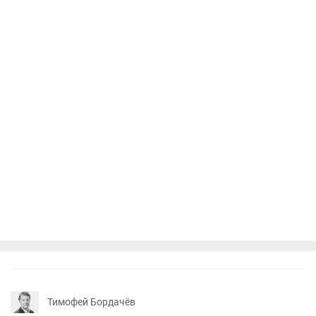
Тимофей Бордачёв