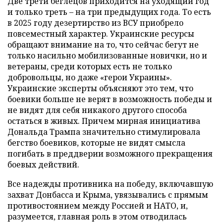
Две трети беглецов приходится на уходящий год
и только треть – на три предыдущих года. То есть
в 2025 году дезертирство из ВСУ приобрело
повсеместный характер. Украинские ресурсы
обращают внимание на то, что сейчас бегут не
только насильно мобилизованные новички, но и
ветераны, среди которых есть не только
добровольцы, но даже «герои Украины».
Украинские эксперты объясняют это тем, что
боевики больше не верят в возможность победы и
не видят для себя никакого другого способа
остаться в живых. Причем мирная инициатива
Дональда Трампа значительно стимулировала
бегство боевиков, которые не видят смысла
погибать в преддверии возможного прекращения
боевых действий.
Все надежды противника на победу, включавшую
захват Донбасса и Крыма, увязывались с прямым
противостоянием между Россией и НАТО, и,
разумеется, главная роль в этом отводилась