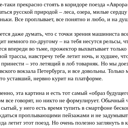
е-таки прекрасно стоять в коридоре поезда «Аврора
ться русской природой – леса, озера, милые сердцу
ньки. Все проплывает, все понятно и любо, и на ду
ется даже думать, что с точки зрения машиниста все
ит немного по-другому – на тебя несутся рельсы, ч
ся впереди во тьме, прожектор выхватывает только
ой трассы, навстречу тебе летит ночь, и худшее, чт
принести – это летящий в лоб товарняк. Но мы дое
ского вокзала Петербурга, и все довольны. Только
то уставший, нервно курит на платформе.
енно, эта картина и есть тот самый «образ будущего
м все говорят, но никто не формулирует. Обычный 
сытый, у него есть время тупить в смартфоне беско
ждаться проплывающими пейзажами и не задумыват
уда летит этот поезд. Но очень полезно заглянуть в 