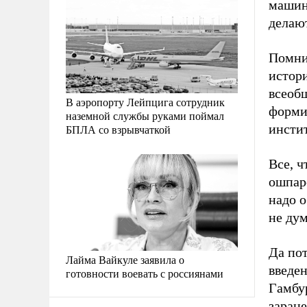
машини
делают
Помни
истори
всеобщ
В аэропорту Лейпцига сотрудник
формир
наземной службы руками поймал
инстит
БПЛА со взрывчаткой
Все, ч
ошпаре
надо о
не ду
Да пот
Лайма Вайкуле заявила о
введен
готовности воевать с россиянами
Гамбур
заране