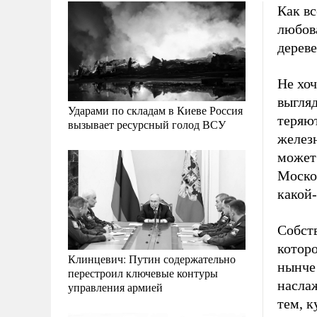
Как вс
любова
дереве
Не хоч
выгляд
Ударами по складам в Киеве Россия
теряют
вызывает ресурсный голод ВСУ
железн
может 
Москов
какой-
Собств
которо
Клинцевич: Путин содержательно
нынче 
перестроил ключевые контуры
насла
управления армией
тем, к