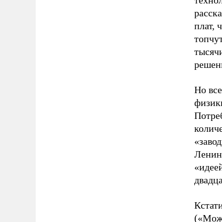
техно
расска
плат, 
топчу
тысячи
решени
Но все
физики
Потре
колич
«завод
Ленин
«идеей
двадца
Кстати
(«Мож