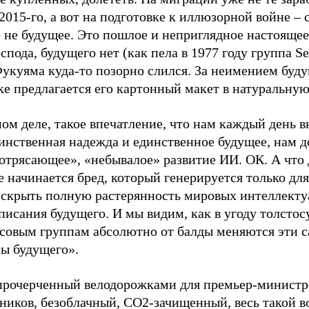
2015-го, а вот на подготовке к иллюзорной войне – 
о не будущее. Это пошлое и неприглядное настояще
оспода, будущего нет (как пела в 1977 году группа Sex
Фукуяма куда-то позорно слился. За неимением буд
е предлагается его картонный макет в натуральную
ом деле, такое впечатление, что нам каждый день 
инственная надежда и единственное будущее, нам д
потрясающее», «небывалое» развитие ИИ. ОК. А что
 начинается бред, который генерируется только для
 скрыть полную растерянность мировых интеллекту
писания будущего. И мы видим, как в угоду толсто
совым группам абсолютно от балды меняются эти 
зы будущего».
прочерченный велодорожками для премьер-министр
ников, безоблачный, CO2-зачищенный, весь такой 