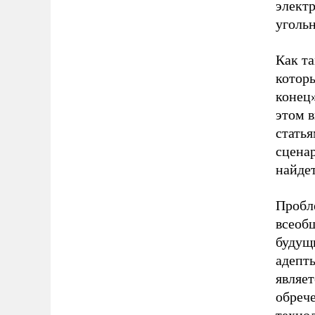
элект
угольн
Как т
которы
конец»
этом в
статья
сцена
найдет
Пробл
всеоб
будущ
адепт
являе
обрече