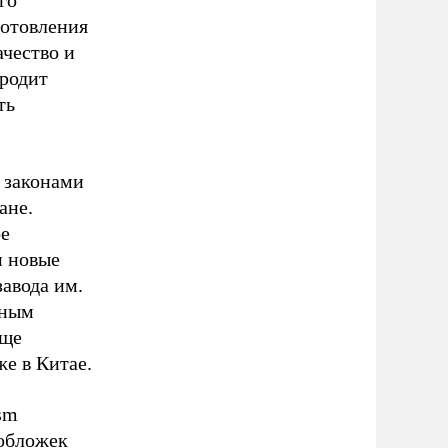
го
готовления
ачество и
ородит
ть
 законами
ане.
ое
и новые
авода им.
нным
еще
же в Китае.
ism
 обложек