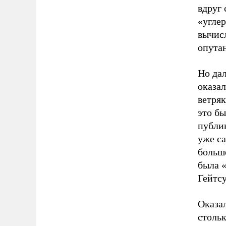
вдруг
«углер
вычисл
опута
Но да
оказал
ветря
это б
публик
уже са
больше
была 
Гейтсу
Оказал
стольк