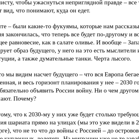
сту, чтобы ужаснуться неприглядной правде – все 
 вид, что понимают, куда он едет.
те – были какие-то фукуямы, которые нам рассказы
я закончилась, что теперь все будет по-другому и в
ее равновесие, как в салате оливье. И вообще – Зап
ует образ будущего, у него на это есть мыслители 
уции, а также думательные танки. Черта лысого.
то мы видим насчет будущего – что вся Европа бегае
нная, и весь горизонт планирования у нее – 2030 го
бязательно объявить России войну. Ни о чем другом
мают. Почему?
ому, что к 2030-му у них уже будет столько требу
ия шариата прямо на улицах (мы это уже видели в 2
ге), что не то что до войны с Россией – до островов
е купленных, долететь. На миграции уже не те зара