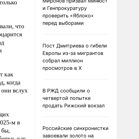
Миронов призвал Минюст
только
и Генпрокуратуру
проверить «Яблоко»
перед выборами
вали, что
оцарится
ад
Пост Дмитриева о гибели
и
Европы из-за мигрантов
собрал миллион
просмотров в X
т как
д, когда
 они вслух
В РЖД сообщили о
четвертой попытке
продать Рижский вокзал
ющих
025-м в
Российские синхронистки
 бы,
завоевали золото на
ботки, как