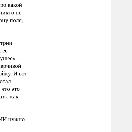
про какой
 никто не
ану поля,
стрии
 ее
дущее» –
верчивой
ойку. И вот
ботал
 что это
и», как
о ИИ нужно