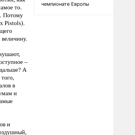
чемпионате Европы
самое то.
е. Потому
 Pistols).
ущего
 величину.
внушают,
оступное –
 дальше? А
 того,
алов в
сумам и
самые
ов и
воздушный,