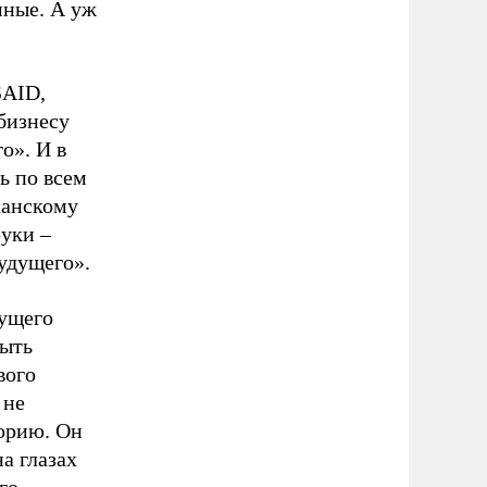
мные. А уж
SAID,
бизнесу
о». И в
ь по всем
канскому
уки –
будущего».
дущего
быть
вого
 не
орию. Он
а глазах