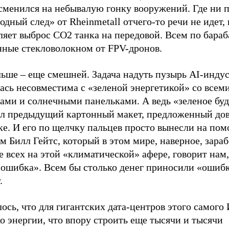
 сменился на небывалую гонку вооружений. Где ни 
одный след» от Rheinmetall отчего-то речи не идет,
яет выброс CO2 танка на передовой. Всем по бараб
нные стекловолокном от FPV-дронов.
льше – еще смешней. Задача надуть пузырь AI-инду
ась несовместима с «зеленой энергетикой» со всеми
ками и солнечными панельками. А ведь «зеленое бу
ыл предыдущий картонный макет, предложенный до
е. И его по щелчку пальцев просто вынесли на пом
м Билл Гейтс, который в этом мире, наверное, зара
 всех на этой «климатической» афере, говорит нам,
«ошибка». Всем бы столько денег приносили «ошибк
.
ось, что для гигантских дата-центров этого самог
о энергии, что впору строить еще тысячи и тысячи