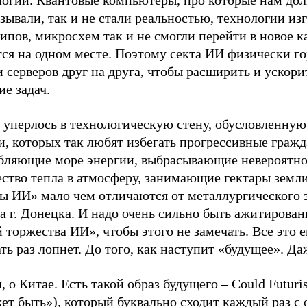
логий. Квантовые компьютеры, про которые нам дол
зывали, так и не стали реальностью, технологии из
чипов, микросхем так и не смогли перейти в новое к
тся на одном месте. Поэтому секта ИИ физически г
 серверов друг на друга, чтобы расширить и ускори
е задач.
 уперлось в технологическую стену, обусловленную
, которых так любят избегать прогрессивные гражд
бляющие море энергии, выбрасывающие невероятн
ество тепла в атмосферу, занимающие гектары земл
ы ИИ» мало чем отличаются от металлургического з
а г. Донецка. И надо очень сильно быть ажитирова
 торжества ИИ», чтобы этого не замечать. Все это 
ть раз лопнет. До того, как наступит «будущее». Да
, о Китае. Есть такой образ будущего – Could Futur
ет быть»), который буквально сходит каждый раз с