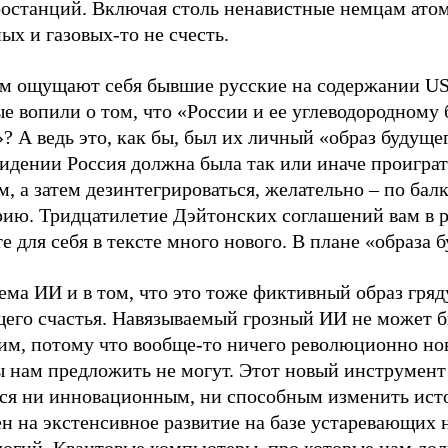
ростанций. Включая столь ненавистные немцам ато
ых и газовых-то не счесть.
ам ощущают себя бывшие русские на содержании U
е вопили о том, что «России и ее углеводородному 
? А ведь это, как бы, был их личный «образ будущег
идении Россия должна была так или иначе проиграт
м, а затем дезинтегрироваться, желательно – по бал
рию. Тридцатилетие Дэйтонских соглашений вам в р
е для себя в тексте много нового. В плане «образа 
ема ИИ и в том, что это тоже фиктивный образ гря
щего счастья. Навязываемый грозный ИИ не может 
им, потому что вообще-то ничего революционно но
ы нам предложить не могут. Этот новый инструмент
тся ни инновационным, ни способным изменить ист
н на экстенсивное развитие на базе устаревающих н