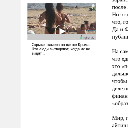
после 
Но эт
что, г
Да и 
публик
На сам
что ед
это «
дальше
чтобы
деле о
финан
«обра
Мир, 
айтиш