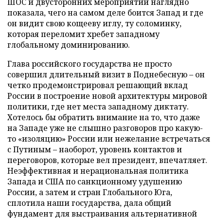
ШОС и двусторонних мероприятий наглядно
показала, чего на самом деле боится Запад и где
он видит свою кощееву иглу, ту соломинку,
которая переломит хребет западному
глобальному доминированию.
Глава российского государства не просто
совершил длительный визит в Поднебесную – он
четко продемонстрировал решающий вклад
России в построение новой архитектуры мировой
политики, где нет места западному диктату.
Хотелось бы обратить внимание на то, что даже
на Западе уже не слышно разговоров про какую-
то «изоляцию» России или нежелание встречаться
с Путиным – наоборот, уровень контактов и
переговоров, которые вел президент, впечатляет.
Неэффективная и нерациональная политика
Запада и США по санкционному удушению
России, а затем и стран Глобального Юга,
сплотила наши государства, дала общий
фундамент для выстраивания альтернативной