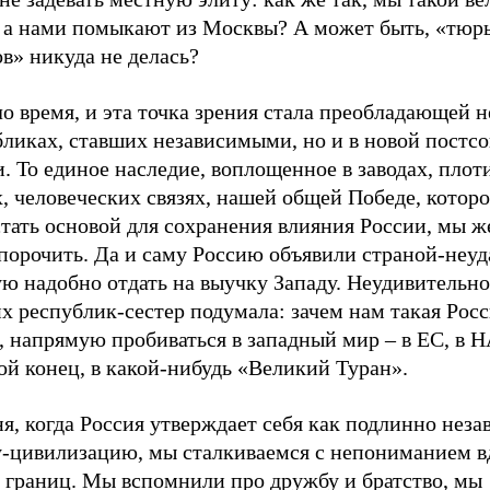
, а нами помыкают из Москвы? А может быть, «тюр
в» никуда не делась?
 время, и эта точка зрения стала преобладающей н
ликах, ставших независимыми, но и в новой постсо
. То единое наследие, воплощенное в заводах, плот
, человеческих связях, нашей общей Победе, котор
тать основой для сохранения влияния России, мы ж
порочить. Да и саму Россию объявили страной-неуд
ю надобно отдать на выучку Западу. Неудивительно
х республик-сестер подумала: зачем нам такая Рос
, напрямую пробиваться в западный мир – в ЕС, в 
ой конец, в какой-нибудь «Великий Туран».
я, когда Россия утверждает себя как подлинно нез
у-цивилизацию, мы сталкиваемся с непониманием в
 границ. Мы вспомнили про дружбу и братство, мы