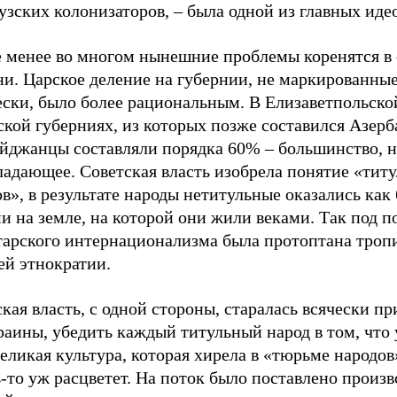
зских колонизаторов, – была одной из главных иде
е менее во многом нынешние проблемы коренятся в
ни. Царское деление на губернии, не маркированны
ески, было более рациональным. В Елизаветпольско
ской губерниях, из которых позже составился Азер
айджанцы составляли порядка 60% – большинство, н
ладающее. Советская власть изобрела понятие «тит
в», в результате народы нетитульные оказались как 
и на земле, на которой они жили веками. Так под 
тарского интернационализма была протоптана троп
ей этнократии.
кая власть, с одной стороны, старалась всячески п
аины, убедить каждый титульный народ в том, что 
еликая культура, которая хирела в «тюрьме народов
-то уж расцветет. На поток было поставлено произв