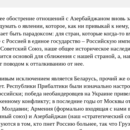
ее обострение отношений с Азербайджаном вновь з
думать о явлении, которое, как ни привыкай к нему,
ает быть парадоксом: для стран, которые когда-то 
 с Россией в единое государство – Российскую имп
 Советский Союз, наше общее историческое наследи
ится основой для сближения с нашей страной, а, на
т поводом к отталкиванию от нее.
ливым исключением является Беларусь, прочий же о
ет. Республики Прибалтики были изначально настр
оссийски; победа необандеровцев на Украине приве
женному конфликту; в последние годы от Москвы о
и Молдавии; Армения (формально входящая с нами 
нный союз) и Азербайджан (наш «стратегический с
уются в том, кто пнет Россию больнее, так что Груз