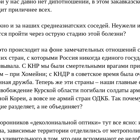
й у нас давно нет дипотношений, в этом закавказск
ит приличнее всех.
жно и за наших среднеазиатских соседей. Неужели 
тся пройти через острую стадию этой болезни?
это происходит на фоне замечательных отношений с
их стран, с которыми Россия никогда единого госуд
овывала. С КНР мы были смертельными врагами при 
м – при Хомейни; с КНДР в советское время была о
нная дружба. Теперь же эти страны – наши главные
освобождение Курской области погибали солдаты ар
ой Кореи, а вовсе не армий стран ОДКБ. Так почем
ие разделяет, а не объединяет?
торонников «деколониальной оптики» тут все ясно:
а, зависимые территории отделились от метрополии
о удивительного в том, что они вспоминают ее нед