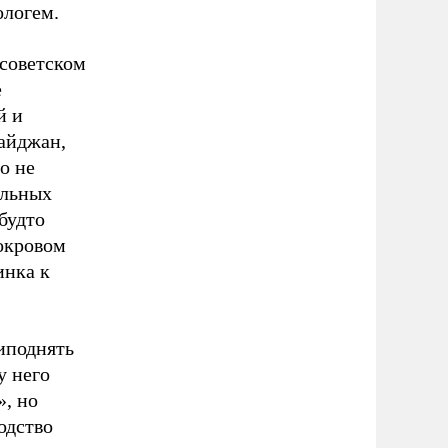
ологем.
 советском
е
й и
байджан,
о не
ульных
будто
покровом
инка к
риподнять
у него
», но
одство