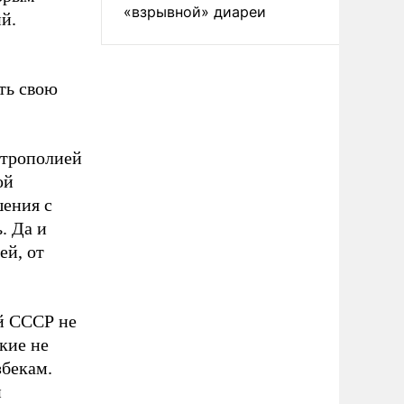
«взрывной» диареи
й.
ть свою
етрополией
ой
ения с
. Да и
ей, от
ей СССР не
кие не
бекам.
и