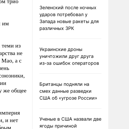
ом трио
Зеленский после ночных
ударов потребовал у
Запада новые ракеты для
и им
различных ЗРК
 теми из
Украинские дроны
арства не
уничтожили друг друга
Мао, а с
из-за ошибок операторов
чень
 союзники,
мии
Британцы подняли на
у же общее
смех данные разведки
США об «угрозе России»
 империя
Ученые в США назвали две
, и нет
ягоды причиной
обрым