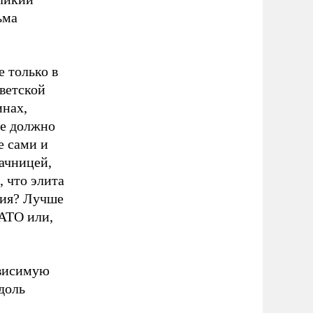
ьма
е только в
ветской
инах,
ое должно
е сами и
ачницей,
, что элита
сия? Лучше
НАТО или,
ависимую
доль