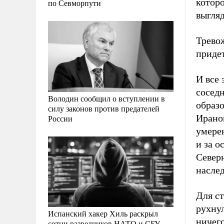
которо
по Севморпути
выгляд
Трево
приде
И все 
соседн
Володин сообщил о вступлении в
образ
силу законов против предателей
Ирано
России
умере
и за 
Северн
наслед
Для с
рухнул
Испанский хакер Хиль раскрыл
ничег
сотни разведчиков НАТО и СБУ