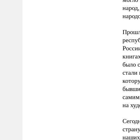
народ
народо
Прошло
респуб
России
книгах
было с
стали 
котору
бывши
самим
на худ
Сегодн
стран
наших