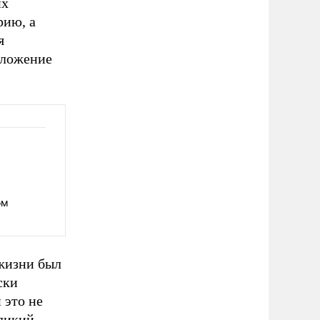
их
рию, а
я
оложение
ом
жизни был
ски
 это не
еликий