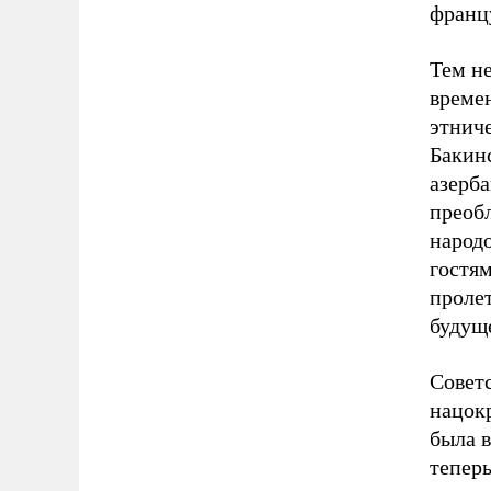
францу
Тем н
време
этнич
Бакин
азерб
преоб
народо
гостям
проле
будущ
Советс
нацокр
была в
теперь