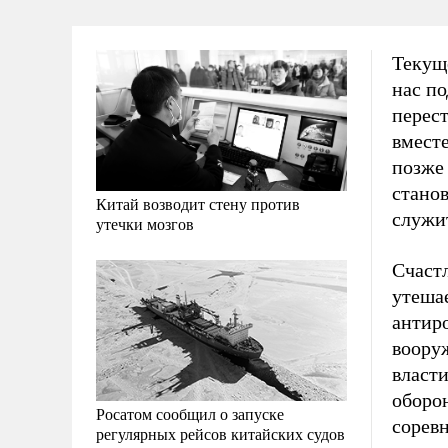
Текущ
нас по
перест
вместе
позже
станов
Китай возводит стену против
служи
утечки мозгов
Счаст
утеша
антир
воору
власт
оборо
Росатом сообщил о запуске
соревн
регулярных рейсов китайских судов