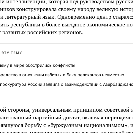
ой интеллигенции, которая под руководством русск
вников конструировала своему народу великую исто
 и литературный язык. Одновременно центр старалс
вить республики в более выгодное экономическое п
т развитых российских регионов.
 ЭТУ ТЕМУ
чему в мире обострились конфликты
радство в отношении избитых в Баку релокантов неуместно
нпрокуратура России заявила о взаимодействии с Азербайджан
гой стороны, универсальным принципом советской 
ализованный партийный диктат, включая периодиче
рявшуюся борьбу с «буржуазным национализмом», и
не задевать местную элиту: как же так, мы такой в