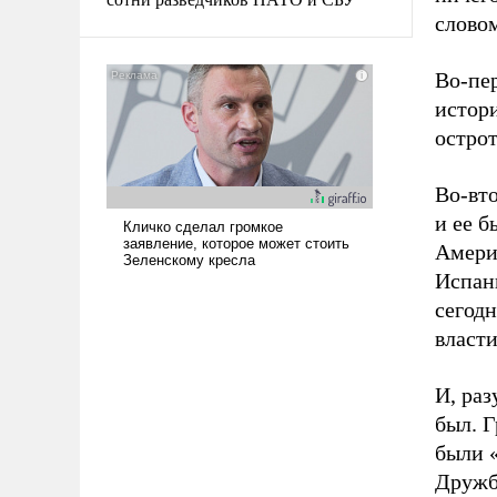
словом
Во-пер
истор
острот
Во-вт
и ее 
Амери
Испани
сегод
власти
И, ра
был. Г
были 
Дружб