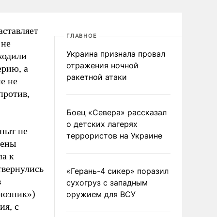
аставляет
ГЛАВНОЕ
 не
Украина признала провал
входили
отражения ночной
ерию, а
ракетной атаки
е не
против,
Боец «Севера» рассказал
о детских лагерях
пыт не
террористов на Украине
оены
ла к
твернулись
«Герань-4 сикер» поразил
в
сухогруз с западным
оюзник»)
оружием для ВСУ
ия, с