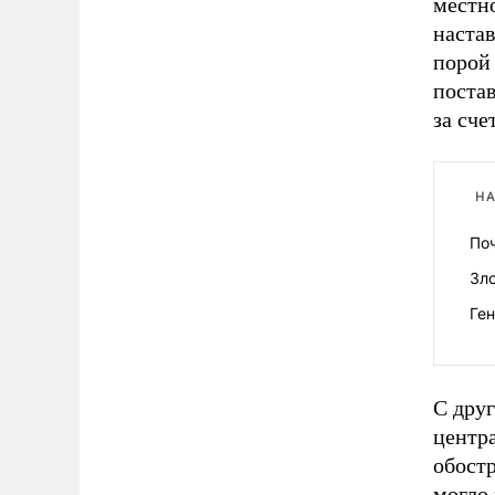
местн
наста
порой
поста
за сче
НА
По
Зло
Ге
С дру
центр
обост
могло 