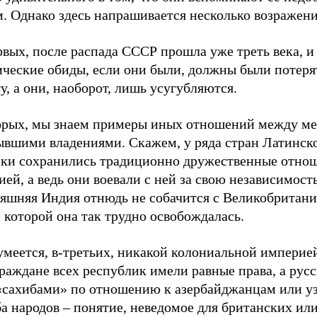
. Однако здесь напрашивается несколько возражени
вых, после распада СССР прошла уже треть века, и
ические обиды, если они были, должны были потеря
у, а они, наоборот, лишь усугубляются.
орых, мы знаем примеры иных отношений между м
бывшими владениями. Скажем, у ряда стран Латинск
ки сохранились традиционно дружественные отнош
ей, а ведь они воевали с ней за свою независимость
няшняя Индия отнюдь не собачится с Великобритани
 которой она так трудно освобождалась.
зумеется, в-третьих, никакой колониальной импери
раждане всех республик имели равные права, а русс
«сахибами» по отношению к азербайджанцам или уз
а народов – понятие, неведомое для британских ил