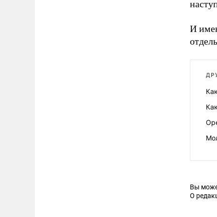
наступ
И имен
отдель
ДР
Как
Как
Ор
Мо
Вы може
О редак