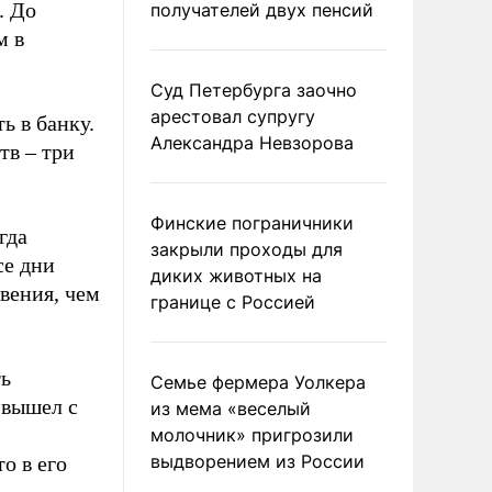
. До
получателей двух пенсий
м в
Суд Петербурга заочно
арестовал супругу
ь в банку.
Александра Невзорова
тв – три
Финские пограничники
гда
закрыли проходы для
се дни
диких животных на
вения, чем
границе с Россией
ть
Семье фермера Уолкера
 вышел с
из мема «веселый
молочник» пригрозили
выдворением из России
о в его