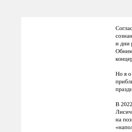
Согла
сознан
и дни
Обним
концер
Но я о
прибл
праздн
В 202
Лисич
на поз
«напол