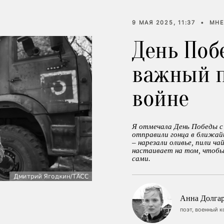
9 МАЯ 2025, 11:37
•
МНЕ
День Поб
важный п
войне
Я отмечала День Победы с
отправили гонца в ближайш
– нарезали оливье, пили ча
настаивает на том, чтобы
сами.
Анна Долгар
поэт, военный 