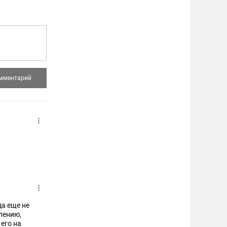
а еще не
лению,
 его на