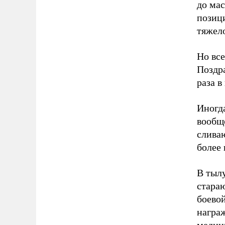
до мас
позиц
тяжел
Но все
Поздр
раза в
Иногда
вообще
сливаю
более
В тыл
стараю
боевой
награж