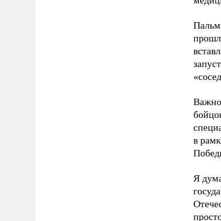
медиц
Пальма
прошл
вставл
запуст
«сосед
Важно,
бойцов
специ
в рамк
Побед
Я дума
госуд
Отече
просто