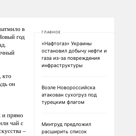
затмило в
ГЛАВНОЕ
Новый год
«Нафтогаз» Украины
ад.
остановил добычу нефти и
ичный
газа из-за повреждения
инфраструктуры
, кто
удь он
Возле Новороссийска
атакован сухогруз под
турецким флагом
 и прямо
или чай с
Минтруд предложил
скусства –
расширить список