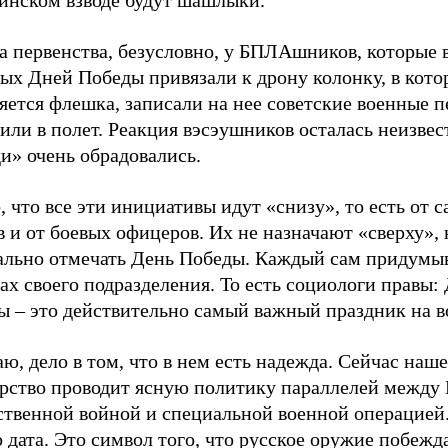
инском взводе будут шашлыки.
 первенства, безусловно, у БПЛАшников, которые в
ых Дней Победы привязали к дрону колонку, в кот
яется флешка, записали на нее советские военные п
или в полет. Реакция вэсэушников осталась неизвес
и» очень обрадовались.
 что все эти инициативы идут «снизу», то есть от 
 и от боевых офицеров. Их не назначают «сверху», 
ально отмечать День Победы. Каждый сам придумыв
ах своего подразделения. То есть социологи правы:
ы – это действительно самый важный праздник на в
ю, дело в том, что в нем есть надежда. Сейчас наше
арство проводит ясную политику параллелей между
ственной войной и специальной военной операцией.
 дата. Это символ того, что русское оружие побежд