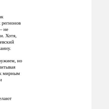
ак
 регионов
– не
и. Хотя,
иевский
аину.
оружием, но
читывая
 к мирным
и
делают