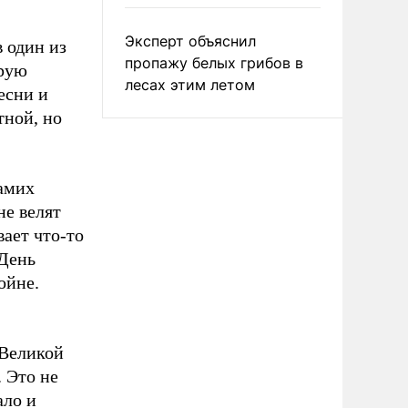
Эксперт объяснил
 один из
пропажу белых грибов в
орую
лесах этим летом
есни и
тной, но
самих
не велят
ает что-то
 День
ойне.
 Великой
 Это не
ало и