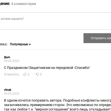
ение:
4
комментария
овка:
фыч
09.05.2025
С Праздником !Защитникам на передовой -Спасибо!
Ответить
3
0
vtnsk
09.05.2025
В одном хочется поправить автора. Подобные конфликты никогд
заканчивались примирением сторон. Это невозможно по опреде
так как любое т.н. "мирное соглашение" всего-лишь откладывает