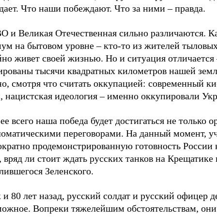
ает. Что наши побеждают. Что за ними – правда.
ВО и Великая Отечественная сильно различаются. К
ум на бытовом уровне – кто-то из жителей тыловых
но живет своей жизнью. Но и ситуация отличается 
ированы тысячи квадратных километров нашей земл
но, смотря что считать оккупацией: современный к
, нацистская идеология – именно оккупировали Укр
ее всего наша победа будет достигаться не только 
ломатическими переговорами. На данный момент, у
ократно продемонстрированную готовность России
 вряд ли стоит ждать русских танков на Крещатике 
лившегося Зеленского.
 и 80 лет назад, русский солдат и русский офицер 
можное. Вопреки тяжелейшим обстоятельствам, они