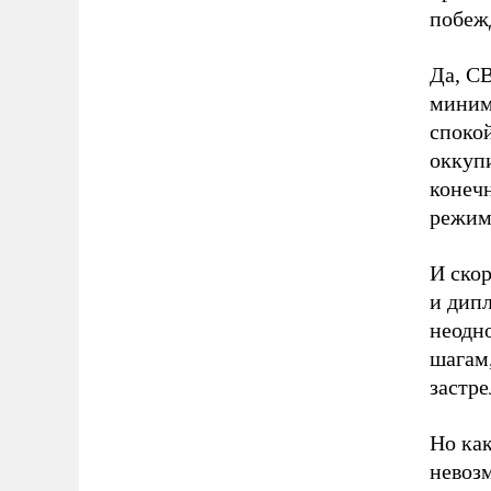
побежд
Да, С
миним
спокой
оккуп
конеч
режим
И скор
и дип
неодн
шагам,
застре
Но как
невоз