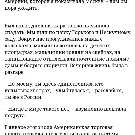
Америки, которой я показывала Москву, – нам бы
пора уходить.
Был июль, дневная жара только начинала
спадать. Мы шли по парку Горького и Нескучному
саду. Вокруг нас прогуливались мамы с
колясками, малышня возилась на детских
площадках, мальчишки гоняли на скейтах, на
танцплощадке отплясывали почтенные пожилые
дамы и бодрые старички. Вечерняя жизнь была в
разгаре.
– По-моему, ты здесь единственная, кто
испытывает страх, – улыбнулась я, – расслабься,
ты же в России.
– Нигде в мире такого нет, – изумленно шептала
подруга.
В январе этого года Американская торговая
палата провела
опрос
среди экспатов на тему,