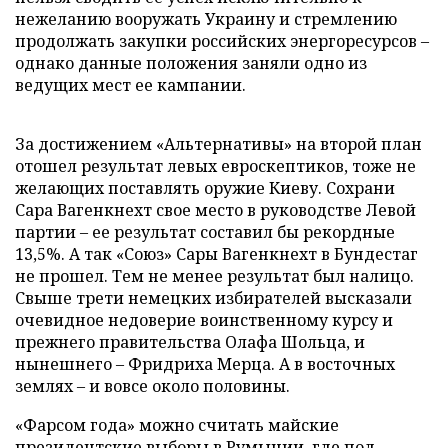
нежеланию вооружать Украину и стремлению
продолжать закупки российских энергоресурсов –
однако данные положения заняли одно из
ведущих мест ее кампании.
За достижением «Альтернативы» на второй план
отошел результат левых евроскептиков, тоже не
желающих поставлять оружие Киеву. Сохрани
Сара Вагенкнехт свое место в руководстве Левой
партии – ее результат составил бы рекордные
13,5%. А так «Союз» Сары Вагенкнехт в Бундестаг
не прошел. Тем не менее результат был налицо.
Свыше трети немецких избирателей высказали
очевидное недоверие воинственному курсу и
прежнего правительства Олафа Шольца, и
нынешнего – Фридриха Мерца. А в восточных
землях – и вовсе около половины.
«Фарсом года» можно считать майские
президентские выборы в Румынии, где под