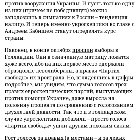
против вооружения Украины. И пусть только одну
из них (причем не победившую) можно
заподозрить в симпатиях к России – тенденция
налицо. И теперь именно укроскептики во главе с
Андреем Бабишем станут определять курс
страны.
Наконец, в конце октября
прошли
выборы в
Голландии. Они в означенную матрицу ложатся
хуже всего, ибо на них первое место одержали
образцовые леволибералы, а правая «Партия
свободы» их проиграла. Но, вглядевшись в цифры
подробнее, мы увидим, что сумма голосов трех
правых евроскептических партий, выступающих
против помощи Украине, даже выросла на
половину процента по сравнению с голосованием
двухлетней давности. Так что и в голландском
случае укроскептики добавили – просто голоса
«Партии свободы» ушли другим похожим силам.
Рост голосов за правых (а местами – и за левых