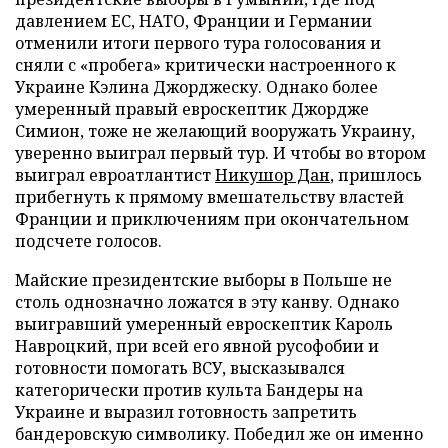
давлением ЕС, НАТО, Франции и Германии
отменили итоги первого тура голосования и
сняли с «пробега» критически настроенного к
Украине Кэлина Джорджеску. Однако более
умеренный правый евроскептик Джордже
Симион, тоже не желающий вооружать Украину,
уверенно выиграл первый тур. И чтобы во втором
выиграл евроатлантист
Никушор Дан
, пришлось
прибегнуть к прямому вмешательству властей
Франции и приключениям при окончательном
подсчете голосов.
Майские президентские выборы в Польше не
столь однозначно ложатся в эту канву. Однако
выигравший умеренный евроскептик Кароль
Навроцкий, при всей его явной русофобии и
готовности помогать ВСУ, высказывался
категорически против культа Бандеры на
Украине и выразил готовность запретить
бандеровскую символику. Победил же он именно