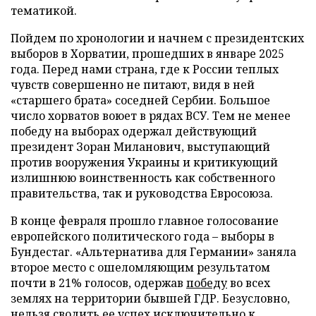
тематикой.
Пойдем по хронологии и начнем с президентских
выборов в Хорватии, прошедших в январе 2025
года. Перед нами страна, где к России теплых
чувств совершенно не питают, видя в ней
«старшего брата» соседней Сербии. Большое
число хорватов воюет в рядах ВСУ. Тем не менее
победу на выборах одержал действующий
президент Зоран Миланович, выступающий
против вооружения Украины и критикующий
излишнюю воинственность как собственного
правительства, так и руководства Евросоюза.
В конце февраля прошло главное голосование
европейского политического года – выборы в
Бундестаг. «Альтернатива для Германии» заняла
второе место с ошеломляющим результатом
почти в 21% голосов, одержав
победу
во всех
землях на территории бывшей ГДР. Безусловно,
нельзя сводить ее успех исключительно к