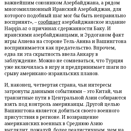
важнейшим союзником Азербайджана, а рядом
многомиллионный Иранский Азербайджан, для
которого подобный шаг мог бы быть неправильно
воспринят», –
сообщает
азербайджанское издание
Haqqin.az о причинах сдержанности Баку. И
иранскими азербайджанцами, и Эрдоганом факт
игры Алиева на стороне Тель-Авива и Вашингтона
воспринимается как предательство. Впрочем,
едва ли эта скрытность ввела Анкару в
заблуждение. Можно не сомневаться, что Турция
уже включилась в игру и предпринимает шаги по
срыву американо-израильских планов.
И, наконец, четвертая страна, чьи интересы
затронуты данными событиями – это Китай, чьи
транзитные пути в Центральной Азии собираются
взять под контроль американцы. Другой целью
Вашингтона является добиться своего военного
присутствия в регионе. И возвращение
американских военных в Среднюю Азию
выглядит, пожалуй, более реалистичным, чем на