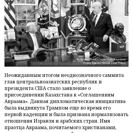
Фото: Avi Ohayon/Israel Gpo/Keystone
Press Agency/Global Look Press
Неожиданным итогом неоднозначного саммита
глав центральноазиатских республик и
президента США стало заявление о
присоединении Казахстана к «Соглашениям
Авраама». Данная дипломатическая инициатива
была выдвинута Трампом еще во время его
первой каденции и была призвана нормализовать
отношения Израиля и арабских стран. Имя
праотца Авраама, почитаемого христианами,