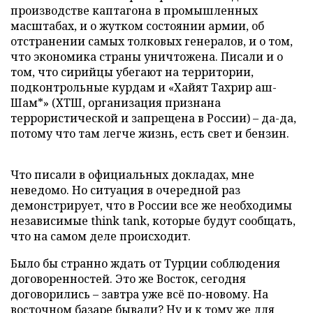
производстве каптагона в промышленных
масштабах, и о жутком состоянии армии, об
отстранении самых толковых генералов, и о том,
что экономика страны уничтожена. Писали и о
том, что сирийцы убегают на территории,
подконтрольные курдам и «Хайят Тахрир аш-
Шам*» (ХТШ, организация признана
террористической и запрещена в России) – да-да,
потому что там легче жизнь, есть свет и бензин.
Что писали в официальных докладах, мне
неведомо. Но ситуация в очередной раз
демонстрирует, что в России все же необходимы
независимые think tank, которые будут сообщать,
что на самом деле происходит.
Было бы странно ждать от Турции соблюдения
договоренностей. Это же Восток, сегодня
договорились – завтра уже всё по-новому. На
восточном базаре бывали? Ну и к тому же для