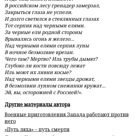
В российском лесу гренадер замерзал,
Закрыться глаза не успели.
И долго светился в стеклянных глазах
Тот серпик над черными елями.
За черные ели родной стороны
Врывались огонь и железо…
Над черными елями серпик луны
В ночное безмолвие врезан.
Чего там? Мертво? Иль трубы дымят?
Глубоко ли кости повсюду лежат
Иль моют их ливни косые?
Над черными елями звезды дрожат,
В безмолвии лунном снежинки кружат…
Эй, вы, осторожней с Россией!».
Другие материалы автора
Военные приготовления Запада работают против
него
«Путь ляха» – путь смерти