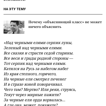
НА ЭТУ ТЕМУ
Почему «объясняющий класс» не может
ничего объяснить
«Над черными елями серпик луны,
Зеленый над черными елями.
Все сказки и страсти седой старины.
Все веси и грады родной стороны —
Тот серпик над черными елями.
Катился на Русь за набегом набег
Из края степного, горячего,
На черные ели смотрел печенег
И в страхе коней поворачивал.
Чего там? Мертво? Или реки, струясь,
Текут через мирные пажити?
За черные ели орда ворвалась…
А где она, может, покажете?