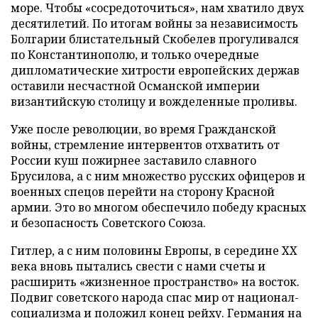
море. Чтобы «сосредоточиться», нам хватило двух
десятилетий. По итогам войны за независимость
Болгарии блистательный Скобелев прогуливался
по Константинополю, и только очередные
дипломатические хитрости европейских держав
оставили несчастной Османской империи
византийскую столицу и вожделенные проливы.
Уже после революции, во время Гражданской
войны, стремление интервентов отхватить от
России куш пожирнее заставило славного
Брусилова, а с ним множество русских офицеров и
военных спецов перейти на сторону Красной
армии. Это во многом обеспечило победу красных
и безопасность Советского Союза.
Гитлер, а с ним половины Европы, в середине XX
века вновь пытались свести с нами счеты и
расширить «жизненное пространство» на восток.
Подвиг советского народа спас мир от национал-
социализма и положил конец рейху. Германия на