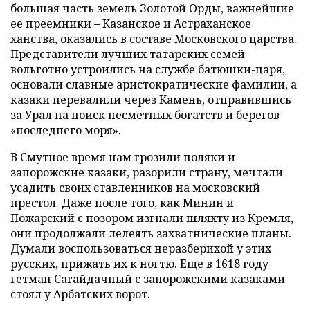
большая часть земель Золотой Орды, важнейшие
ее преемники – Казанское и Астраханское
ханства, оказались в составе Московского царства.
Представители лучших татарских семей
вольготно устроились на службе батюшки-царя,
основали славные аристократические фамилии, а
казаки перевалили через Камень, отправившись
за Урал на поиск несметных богатств и берегов
«последнего моря».
В Смутное время нам грозили поляки и
запорожские казаки, разорили страну, мечтали
усадить своих ставленников на московский
престол. Даже после того, как Минин и
Пожарский с позором изгнали шляхту из Кремля,
они продолжали лелеять захватнические планы.
Думали воспользоваться неразберихой у этих
русских, прижать их к ногтю. Еще в 1618 году
гетман Сагайдачный с запорожскими казаками
стоял у Арбатских ворот.