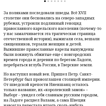
За поляками последовали шведы. Всё XVII
столетие они бесновались на северо-западных
рубежах, устроили подлинный геноцид
православного карельского населения (почему-то
у нас замалчивается эта трагическая страница
отечественной истории), выжигали села, вешали
священников, терзали женщин и детей.
Выжившие православные карелы вынуждены
были покинуть обжитые еще с новгородских
времен города и деревни по берегам Ладоги,
перебраться вглубь России, в Тверские земли.
Но наступил новый век. Пришел Петр. Санкт-
Петербург был провозглашен столицей империи.
От шведской крепости Ниеншанц осталось
только название, их «королевский замок» –
Выборг – увидел себя славным русским городом,
на Ладоге расцвел Валаам, а сама Швеция
навсегда перестала играть сколь-нибудь