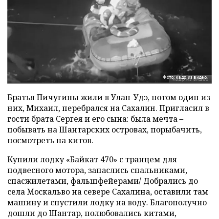
Фото: кадр из видео
Братья Пичугины жили в Улан-Удэ, потом один из
них, Михаил, перебрался на Сахалин. Пригласил в
гости брата Сергея и его сына: была мечта –
побывать на Шантарских островах, порыбачить,
посмотреть на китов.
Купили лодку «Байкат 470» с транцем для
подвесного мотора, запаслись спальниками,
спасжилетами, фальшфейерами/ Добрались до
села Москальво на севере Сахалина, оставили там
машину и спустили лодку на воду. Благополучно
дошли до Шантар, полюбовались китами,