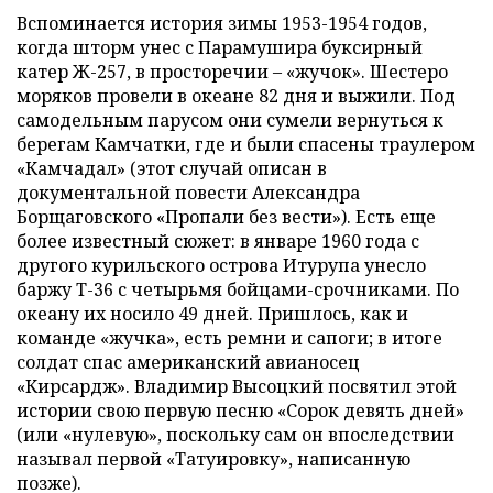
Вспоминается история зимы 1953-1954 годов,
когда шторм унес с Парамушира буксирный
катер Ж-257, в просторечии – «жучок». Шестеро
моряков провели в океане 82 дня и выжили. Под
самодельным парусом они сумели вернуться к
берегам Камчатки, где и были спасены траулером
«Камчадал» (этот случай описан в
документальной повести Александра
Борщаговского «Пропали без вести»). Есть еще
более известный сюжет: в январе 1960 года с
другого курильского острова Итурупа унесло
баржу Т-36 с четырьмя бойцами-срочниками. По
океану их носило 49 дней. Пришлось, как и
команде «жучка», есть ремни и сапоги; в итоге
солдат спас американский авианосец
«Кирсардж». Владимир Высоцкий посвятил этой
истории свою первую песню «Сорок девять дней»
(или «нулевую», поскольку сам он впоследствии
называл первой «Татуировку», написанную
позже).