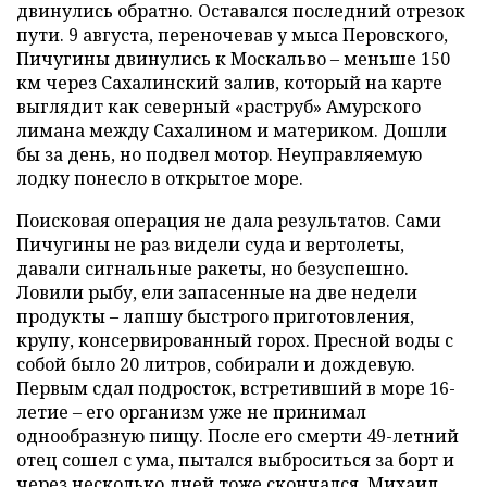
двинулись обратно. Оставался последний отрезок
пути. 9 августа, переночевав у мыса Перовского,
Пичугины двинулись к Москальво – меньше 150
км через Сахалинский залив, который на карте
выглядит как северный «раструб» Амурского
лимана между Сахалином и материком. Дошли
бы за день, но подвел мотор. Неуправляемую
лодку понесло в открытое море.
Поисковая операция не дала результатов. Сами
Пичугины не раз видели суда и вертолеты,
давали сигнальные ракеты, но безуспешно.
Ловили рыбу, ели запасенные на две недели
продукты – лапшу быстрого приготовления,
крупу, консервированный горох. Пресной воды с
собой было 20 литров, собирали и дождевую.
Первым сдал подросток, встретивший в море 16-
летие – его организм уже не принимал
однообразную пищу. После его смерти 49-летний
отец сошел с ума, пытался выброситься за борт и
через несколько дней тоже скончался. Михаил