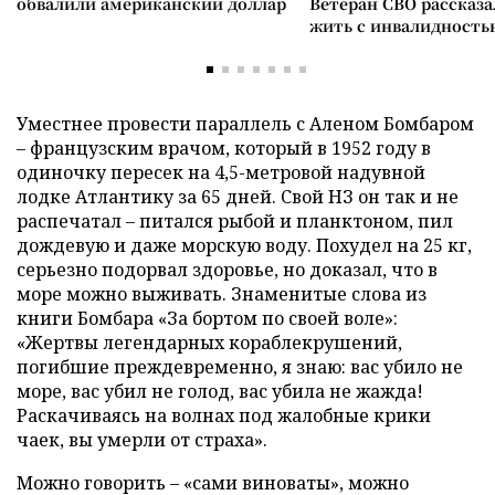
обвалили американский доллар
Ветеран СВО рассказа
жить с инвалидность
Уместнее провести параллель с Аленом Бомбаром
– французским врачом, который в 1952 году в
одиночку пересек на 4,5-метровой надувной
лодке Атлантику за 65 дней. Свой НЗ он так и не
распечатал – питался рыбой и планктоном, пил
дождевую и даже морскую воду. Похудел на 25 кг,
серьезно подорвал здоровье, но доказал, что в
море можно выживать. Знаменитые слова из
книги Бомбара «За бортом по своей воле»:
«Жертвы легендарных кораблекрушений,
погибшие преждевременно, я знаю: вас убило не
море, вас убил не голод, вас убила не жажда!
Раскачиваясь на волнах под жалобные крики
чаек, вы умерли от страха».
Можно говорить – «сами виноваты», можно