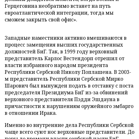
Герцеговина необратимо встанет на путь
евроатлантической интеграции, тогда мы
сможем закрыть свой офис».
Западные наместники активно вмешиваются в
процесс замещения высших государственных
должностей БиГ. Так, в 1999 году верховный
представитель Карлос Вестендорп отрешил от
власти избранного народом президента
Республики Сербской Николу Поплашена. В 2003-
м представитель Республики Сербской Мирко
Шарович был вынужден подать в отставку с поста
председателя Президиума БиГ из-за обвинений
верховного представителя Пэдди Эшдауна в
причастности к нарушениям оружейного эмбарго
в отношении Ирака.
Именно во внутренние дела Республики Сербской
чаще всего суют нос верховные представители. До
поры до времени власти сербской части БиГ