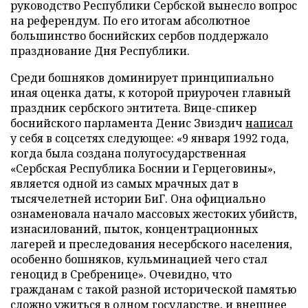
руководство Республики Сербской вынесло вопрос
на референдум. По его итогам абсолютное
большинство боснийских сербов поддержало
празднование Дня Республики.
Среди бошняков доминирует принципиально
иная оценка даты, к которой приурочен главный
праздник сербского энтитета. Вице-спикер
боснийского парламента Денис Звиздич
написал
у себя в соцсетях следующее: «9 января 1992 года,
когда была создана полугосударственная
«Сербская Республика Боснии и Герцеговины»,
является одной из самых мрачных дат в
тысячелетней истории БиГ. Она официально
ознаменовала начало массовых жестоких убийств,
изнасилований, пыток, концентрационных
лагерей и преследования несербского населения,
особенно бошняков, кульминацией чего стал
геноцид в Сребренице». Очевидно, что
гражданам с такой разной исторической памятью
сложно ужиться в одном государстве, и внешнее