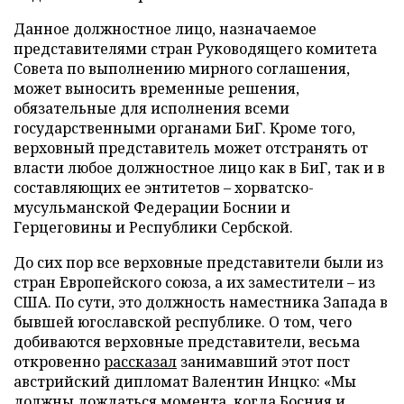
Данное должностное лицо, назначаемое
представителями стран Руководящего комитета
Совета по выполнению мирного соглашения,
может выносить временные решения,
обязательные для исполнения всеми
государственными органами БиГ. Кроме того,
верховный представитель может отстранять от
власти любое должностное лицо как в БиГ, так и в
составляющих ее энтитетов – хорватско-
мусульманской Федерации Боснии и
Герцеговины и Республики Сербской.
До сих пор все верховные представители были из
стран Европейского союза, а их заместители – из
США. По сути, это должность наместника Запада в
бывшей югославской республике. О том, чего
добиваются верховные представители, весьма
откровенно
рассказал
занимавший этот пост
австрийский дипломат Валентин Инцко: «Мы
должны дождаться момента, когда Босния и