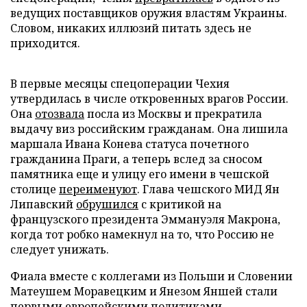
ведущих поставщиков оружия властям Украины.
Словом, никаких иллюзий питать здесь не
приходится.
В первые месяцы спецоперации Чехия
утвердилась в числе откровенных врагов России.
Она
отозвала
посла из Москвы и прекратила
выдачу виз российским гражданам. Она лишила
маршала Ивана Конева статуса почетного
гражданина Праги, а теперь вслед за сносом
памятника еще и улицу его имени в чешской
столице
переименуют
. Глава чешского МИД Ян
Липавский
обрушился
с критикой на
французского президента Эммануэля Макрона,
когда тот робко намекнул на то, что Россию не
следует унижать.
Фиала вместе с коллегами из Польши и Словении
Матеушем Моравецким и Янезом Яншей стали
первыми европейскими политиками,