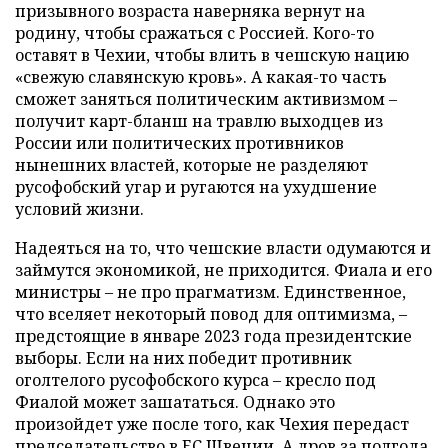
призывного возраста наверняка вернут на
родину, чтобы сражаться с Россией. Кого-то
оставят в Чехии, чтобы влить в чешскую нацию
«свежую славянскую кровь». А какая-то часть
сможет заняться политическим активизмом –
получит карт-бланш на травлю выходцев из
России или политических противников
нынешних властей, которые не разделяют
русофобский угар и ругаются на ухудшение
условий жизни.
Надеяться на то, что чешские власти одумаются и
займутся экономикой, не приходится. Фиала и его
министры – не про прагматизм. Единственное,
что вселяет некоторый повод для оптимизма, –
предстоящие в январе 2023 года президентские
выборы. Если на них победит противник
оголтелого русофобского курса – кресло под
Фиалой может зашататься. Однако это
произойдет уже после того, как Чехия передаст
председательство в ЕС Швеции. А дров за полгода