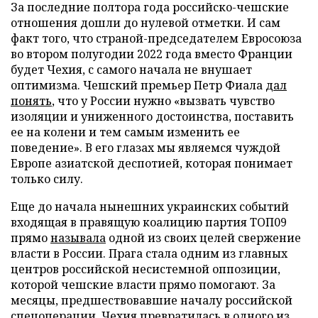
За последние полтора года российско-чешские
отношения дошли до нулевой отметки. И сам
факт того, что страной-председателем Евросоюза
во втором полугодии 2022 года вместо Франции
будет Чехия, с самого начала не внушает
оптимизма. Чешский премьер Петр Фиала
дал
понять
, что у России нужно «вызвать чувство
изоляции и униженного достоинства, поставить
ее на колени и тем самым изменить ее
поведение». В его глазах мы являемся чуждой
Европе азиатской деспотией, которая понимает
только силу.
Еще до начала нынешних украинских событий
входящая в правящую коалицию партия ТОП09
прямо
называла
одной из своих целей свержение
власти в России. Прага стала одним из главных
центров российской несистемной оппозиции,
которой чешские власти прямо помогают. За
месяцы, предшествовавшие началу российской
спецоперации, Чехия
превратилась
в одного из