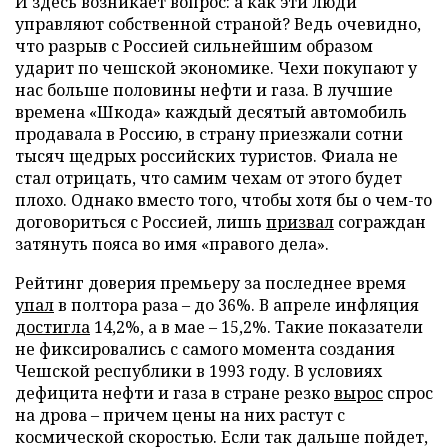
И здесь возникает вопрос: а как эти люди
управляют собственной страной? Ведь очевидно,
что разрыв с Россией сильнейшим образом
ударит по чешской экономике. Чехи покупают у
нас больше половины нефти и газа. В лучшие
времена «Шкода» каждый десятый автомобиль
продавала в Россию, в страну приезжали сотни
тысяч щедрых российских туристов. Фиала не
стал отрицать, что самим чехам от этого будет
плохо. Однако вместо того, чтобы хотя бы о чем-то
договориться с Россией, лишь
призвал
сограждан
затянуть пояса во имя «правого дела».
Рейтинг доверия премьеру за последнее время
упал
в полтора раза – до 36%. В апреле инфляция
достигла
14,2%, а в мае – 15,2%. Такие показатели
не фиксировались с самого момента создания
Чешской республики в 1993 году. В условиях
дефицита нефти и газа в стране резко
вырос
спрос
на дрова – причем цены на них растут с
космической скоростью. Если так дальше пойдет,