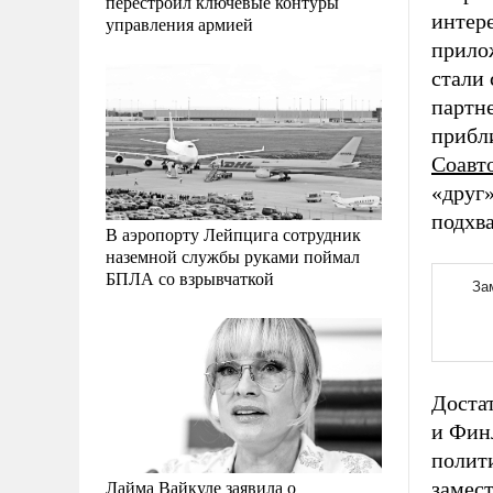
перестроил ключевые контуры
интер
управления армией
прило
стали 
партне
прибли
Соавт
«друг»
подхва
В аэропорту Лейпцига сотрудник
наземной службы руками поймал
БПЛА со взрывчаткой
Доста
и Фин
полити
Лайма Вайкуле заявила о
замес