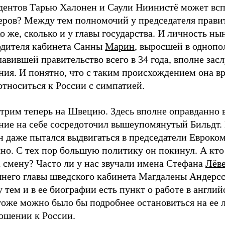
дентов Тарью Халонен и Саули Ниинистё может всп
еров? Между тем полномочий у председателя прави
о же, сколько и у главы государства. И личность н
одителя кабинета Санны
Марин
, выросшей в однопо
лавившей правительство всего в 34 года, вполне зас
ия. И понятно, что с таким происхождением она вр
относиться к России с симпатией.
трим теперь на Швецию. Здесь вполне оправданно 
ние на себе сосредоточил вышеупомянутый Бильдт. 
н даже пытался выдвигаться в председатели Евроко
чно. С тех пор большую политику он покинул. А кт
 смену? Часто ли у нас звучали имена Стефана
Лёв
него главы шведского кабинета Магдалены Андерс
тем и в ее биографии есть пункт о работе в англи
тоже можно было бы подробнее остановиться на ее 
ношении к России.