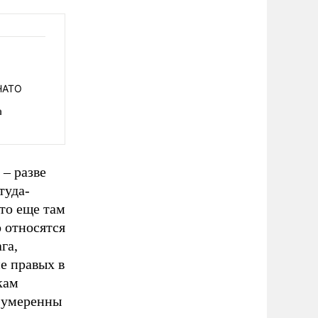
НАТО
а
– разве
туда-
кто еще там
 относятся
га,
е правых в
кам
е умеренны