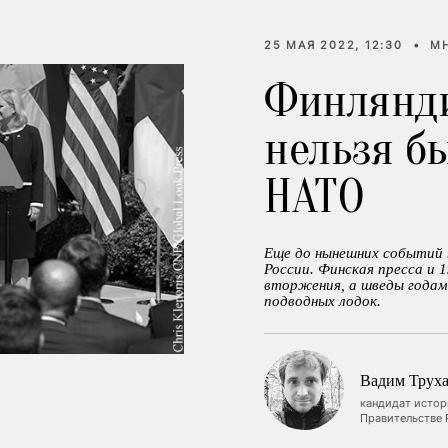
25 МАЯ 2022, 12:30
•
М
Финлянд
нельзя бы
НАТО
Еще до нынешних событий 
России. Финская пресса и 1
вторжения, а шведы годами
подводных лодок.
Вадим Труха
кандидат истор
Правительстве