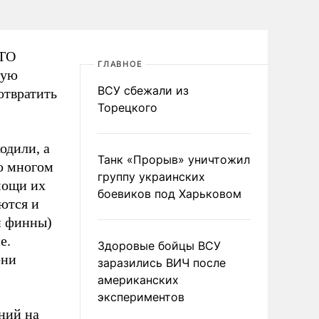
АТО
ГЛАВНОЕ
мую
ВСУ сбежали из
отвратить
Торецкого
одили, а
Танк «Прорыв» уничтожил
во многом
группу украинских
мощи их
боевиков под Харьковом
ются и
и финны)
е.
Здоровые бойцы ВСУ
они
заразились ВИЧ после
американских
экспериментов
ний на