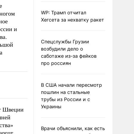
е
WP: Трамп отчитал
многом
Хегсета за нехватку ракет
ное
оссии и
ва.
Спецслужбы Грузии
льшой
возбудили дело о
а
саботаже из-за фейков
про россиян
В США начали пересмотр
пошлин на стальные
трубы из России и с
Украины
от Швеции
шней
ства»
Врачи объяснили, как есть
аргот