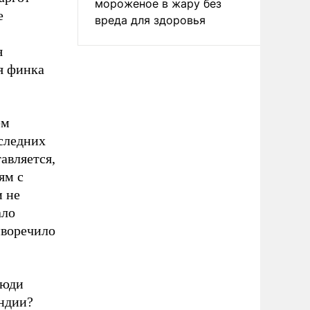
мороженое в жару без
е
вреда для здоровья
я
я финка
ем
оследних
авляется,
ям с
и не
ало
иворечило
люди
ндии?