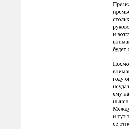
Прези
премь
стольк
руков
и возг
вниман
будет 
Посмо
внима
году о
неуда
ему на
нынеш
Между 
и тут 
ее от