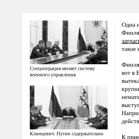
Одна 
Финля
затраг
такое
Финля
Спецоперация меняет систему
вот в 
военного управления
вытека
крупн
немат
выступ
Напри
действ
Клинцевич: Путин содержательно
К при