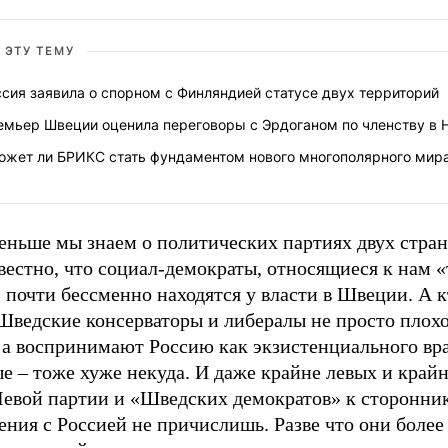
 ЭТУ ТЕМУ
сия заявила о спорном с Финляндией статусе двух территорий
емьер Швеции оценила переговоры с Эрдоганом по членству в 
ожет ли БРИКС стать фундаментом нового многополярного мир
ньше мы знаем о политических партиях двух стран 
вестно, что социал-демократы, относящиеся к нам «
 почти бессменно находятся у власти в Швеции. А 
Шведские консерваторы и либералы не просто плохо
 а воспринимают Россию как экзистенциального вра
е – тоже хуже некуда. И даже крайне левых и крайн
Левой партии и «Шведских демократов» к сторонни
ения с Россией не причислишь. Разве что они боле