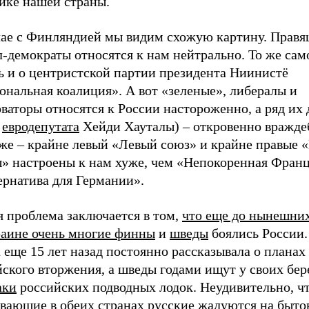
тике нашей страны.
чае с Финляндией мы видим схожую картину. Прав
л-демократы относятся к нам нейтрально. То же са
ь и о центристской партии президента Ниинистё
ональная коалиция». А вот «зеленые», либералы и
ваторы относятся к России настороженно, а ряд их 
е
евродепутата
Хейди Хауталы) – откровенно вражде
 же – крайне левый «Левый союз» и крайне правые
» настроены к нам хуже, чем «Непокоренная Фран
ернатива для Германии».
я проблема заключается в том,
что еще до нынешни
раине очень многие
финны
и
шведы
боялись России
 еще 15 лет назад постоянно рассказывала о планах
ского вторжения, а шведы годами ищут у своих бер
аки
российских подводных лодок. Неудивительно, ч
вающие в обеих странах русские жалуются на быто