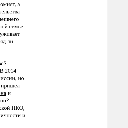
омнят, а
тельства
ынешнего
лой семье
луживает
яд ли
всё
В 2014
миссии, но
о пришел
ена
и
сон?
йской НКО,
личности и