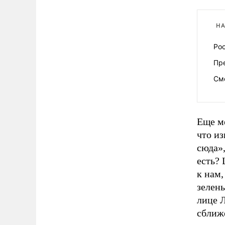
НА
Рос
Пр
См
Еще ме
что из
сюда»,
есть? 
к нам,
зелены
лице 
сближ