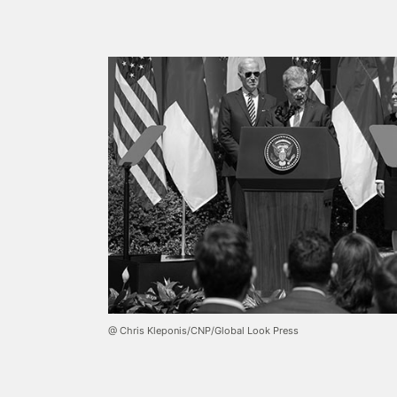
@ Chris Kleponis/CNP/Global Look Press