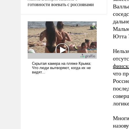
готовности воевать с россиянами
Валль
соседс
дальн
Мальм
Ютта 
Нельзя
отсут
финск
что п
Росси
послед
совер
логике
Многи
назов