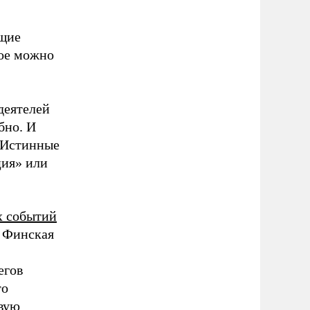
ящие
мое можно
деятелей
бно. И
 «Истинные
ция» или
х событий
. Финская
егов
то
вую