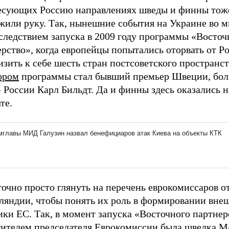
есующих Россию направлениях шведы и финны тож
жили руку. Так, нынешние события на Украине во 
следствием запуска в 2009 году программы «Восточ
рство», когда европейцы попытались оторвать от Р
зить к себе шесть стран постсоветского пространст
ором
программы стал бывший премьер Швеции, бо
 России Карл Бильдт. Да и финны здесь оказались н
те.
точно просто глянуть на перечень еврокомиссаров 
ляндии, чтобы понять их роль в формировании вне
ки ЕС. Так, в момент запуска «Восточного партнер
тителем председателя Еврокомиссии была шведка М