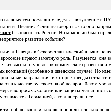
из главных тем последних недель – вступление в Н
ндии и Швеции. Излишне говорить, что оно напря
ивает
безопасность России. Но можно ли было пред
 неприятное развитие событий?
ндия и Швеция в Североатлантический альянс не вх
Евросоюзе играют заметную роль. Разумеется, она 
ет из высокого уровня экономического развития и 
ых компаний (особенно в шведском случае). Но име
ериальные направления, в которых шведы (отчасти 
ают в качестве рулевого на общеевропейском уровн
мер, в вопросах экологии или защиты меньшинств 
уют вместе с Германией, а то и впереди нее.
нятию общеевропейских внешнеполитических реше