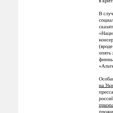
в кри
В слу
социа
сказат
«Наци
консер
(врод
опять
финны
«Альт
Особа
на Ук
пресса
россий
призр
прожи