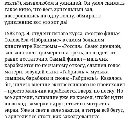
взять?), жизнелюбом и умницей. Он умел снимать
такое кино, что весь зрительный зал,
настроившись на одну волну, обмирал в
удивлении: вот это вот да!
1982 год. Я, студент пятого курса, смотрю фильм
Соловьёва «Избранные» в самом большом
кинотеатре Костромы – «Россия». Сеанс дневной,
зал заполнен примерно на треть, но людей всё
равно достаточно. Самый финал – мальчик
карабкается по песчаному откосу, слышен голос
матери, зовущей сына: «Габриэль!», музыка
слышна, барабаны и снова: «Габриэль!». Казалось
бы, ничего внешне экспрессивного не происходит
– просто мальчик карабкается вверх, по песку. Но
все зрители, вставшие уже из кресел, чтобы идти
на выход, замерли вдруг, стоят и смотрят на
экран. Уже и свет в зале зажгли, а титры всё бегут,
а зрители всё стоят, как заколдованные.