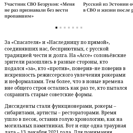
Участник СВО Безруков: «Меня
Русский из Эстонии о
не раз признавали без вести
в СВО и жизни после 
пропавшим»
За «Спасателя» и «Наследницу по прямой»,
соединявших нас, бесприютных, с русской
традицией чести и долга. На «Ассе» соловьёвские
зрители разошлись в разные стороны, кто
подался «за», кто «против», поверив–не поверив в
искренность режиссерского увлечения рокерами
и неформалами. Тем более, что в новые времена
вне общего строя остались как раз те, кто пытался
сохранить старые советские формы.
Диссиденты стали функционерами, рокеры –
сибаритами, артисты – рестораторами. Время
ушло в песок, оставив голую хронологию, как на
могильных памятниках. Вот и еще одна траурная
дата – 13 декабря 2021 года. Для понимания