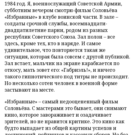
1984 год. Я, военнослужащий Советской Армии,
субботним вечером смотрю фильм Соловьёва
«Избранные» в клубе воинской части. В зале –
солдаты срочной службы, восемнадцати-
двадцатилетние парни, родом из разных
республик Советского Союза. Зал полон – все
здесь, кроме тех, кто в наряде. И самое
удивительное, что повторяется такая же
ситуация, которая была совсем с другой публикой.
Зал встает, мальчик на экране карабкается по
откосу, мать зовет его: «Габриэль!», и ничего
такого гипнотического под титры не происходит.
Но несколько сотен человек в военной форме
застывают на месте.
«Избранные» – самый недооцененный фильм
Соловьёва. С мастерами это бывает, они снимают
кино, которое завораживает и озадачивает
зрителей, но не нравится критике. Это кино как
будто выпадает из общей картины успехов и
достижений, рейтингов и кассовых сборов. Но без