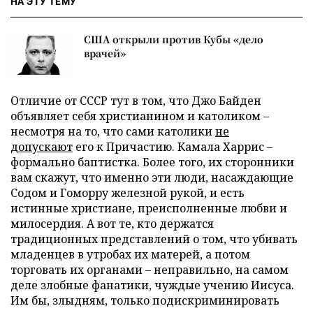
НА ЭТУ ТЕМУ
США открыли против Кубы «дело
врачей»
Отличие от СССР тут в том, что Джо Байден
объявляет себя христианином и католиком –
несмотря на то, что сами католики
не
допускают
его к Причастию. Камала Харрис –
формально баптистка. Более того, их сторонники
вам скажут, что именно эти люди, насаждающие
Содом и Гоморру железной рукой, и есть
истинные христиане, преисполненные любви и
милосердия. А вот те, кто держатся
традиционных представлений о том, что убивать
младенцев в утробах их матерей, а потом
торговать их органами – неправильно, на самом
деле злобные фанатики, чуждые учению Иисуса.
Им бы, злыдням, только подискриминировать