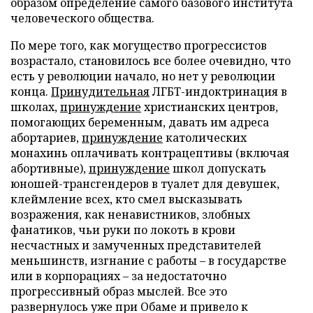
образом определение самого базового института
человеческого общества.
По мере того, как могущество прогрессистов
возрастало, становилось все более очевидно, что
есть у революции начало, но нет у революции
конца.
Принудительная
ЛГБТ-индоктринация в
школах,
принуждение
христианских центров,
помогающих беременным, давать им адреса
абортариев,
принуждение
католических
монахинь оплачивать контрацептивы (включая
абортивные),
принуждение
школ допускать
юношей-трансгендеров в туалет для девушек,
клеймление всех, кто смел высказывать
возражения, как ненавистников, злобных
фанатиков, чьи руки по локоть в крови
несчастных и замученных представителей
меньшинств, изгнание с работы – в государстве
или в корпорациях – за недостаточно
прогрессивный образ мыслей. Все это
развернулось уже при Обаме и привело к