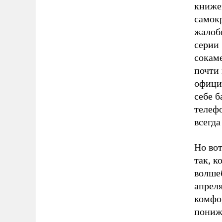
книжек
самокр
жалоб
серии 
сокаме
почти 
офици
себе б
телефо
всегда
Но вот
так, к
волшеб
апрел
комфор
пониж