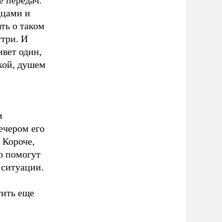
е передач.
дцами и
ть о таком
три. И
ивет один,
кой, душем
м
ечером его
 Короче,
о помогут
 ситуации.
тить еще