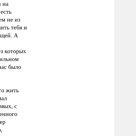
и на
 есть
ем не из
ить тебя и
ещей. А
з которых
бильном
нас было
то жить
чал
вых, с
енного
ер
,