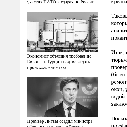
креат
участия НАТО в ударах по России
Таков
которы
анали
правит
Итак, 
Экономист объяснил требование
тюрьмы
Европы к Турции подтверждать
прове
происхождение газа
(бывш
ремон
окон, 
водой,
заключ
Поско
Премьер Литвы осадил министра
по сф
обороны из-за слов о России