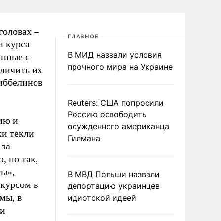
головах –
ГЛАВНОЕ
и курса
В МИД назвали условия
анные с
прочного мира на Украине
личить их
гиббелинов
Reuters: США попросили
Россию освободить
ию и
осужденного американца
ки текли
Гилмана
 за
, но так,
ты»,
В МВД Польши назвали
 курсом в
депортацию украинцев
мы, в
идиотской идеей
 и