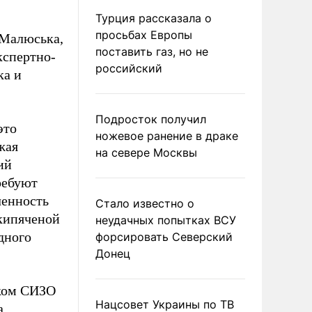
Турция рассказала о
просьбах Европы
 Малюська,
поставить газ, но не
кспертно-
российский
ка и
Подросток получил
это
ножевое ранение в драке
жая
на севере Москвы
ий
ребуют
ченность
Стало известно о
 кипяченой
неудачных попытках ВСУ
дного
форсировать Северский
Донец
ском СИЗО
Нацсовет Украины по ТВ
а