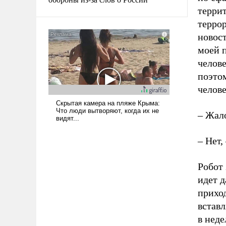
терри
терро
новост
моей 
челове
поэтом
челове
– Жал
– Нет,
Робот 
идет д
приход
вставл
в неде