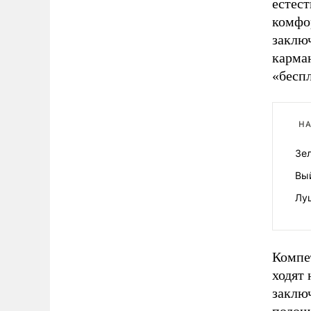
естест
комфо
заключ
карма
«беспл
НА
Зел
Вы
Лу
Компе
ходят 
заключ