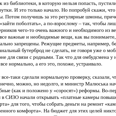
 из библиотеки, в которую нельзя попасть, пустил
утки. И это только начало. Но попробуй скажи, что
ы. Потом получишь за это регулярные шмоны, прич
«зайти поболтать», а по-взрослому – так, чтобы лиш
рников чего-то очень важного и необходимого из в
все важные и необходимые вещи, как вы понимаете,
ально запрещены. Режущие предметы, например, бе
анальный бутерброд не сделать, не говоря уже о мо
не для связи с родными. Так что для омбудсмена у 
 все нормально, а его это, похоже, устраивало.
 все-таки сделали нормальную проверку, сказали, ч
онечно, можно, но недолго, и министр Малюська на
ные (как и положено у «соросят») реформы. Во-пер
я в СИЗО начали открывать «платные камеры повыш
та» для того, чтобы собрать деньги на ремонт «кам
енного комфорта». На бюджет для этих целей никто