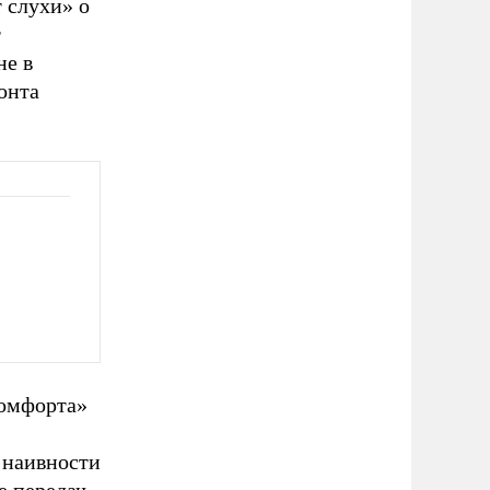
т слухи» о
т
не в
онта
комфорта»
й наивности