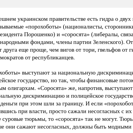
шнем украинском правительстве есть гидра о двух 
азываемые «порохоботы» (националисты, сторонник
езидента Порошенко) и «соросята» (либералы, связ
народными фондами, члены партии Зеленского). От
т друга еще проще, чем вигов от тори, гвельфов от 
мократов от республиканцев.
хоботы» выступают за национальную дискриминац
йское государство, но так, чтобы финансовые пото
ым олигархам. «Соросята» же, напротив, выступают
нальную дискриминацию и полицейское государство
деньги при этом шли за границу. И если «порохобо
вшись при власти, просто сажали несогласных с их
 суровые тюрьмы, то «соросята» так не могут. Тюрь
ые они сажают несогласных, должны быть модными