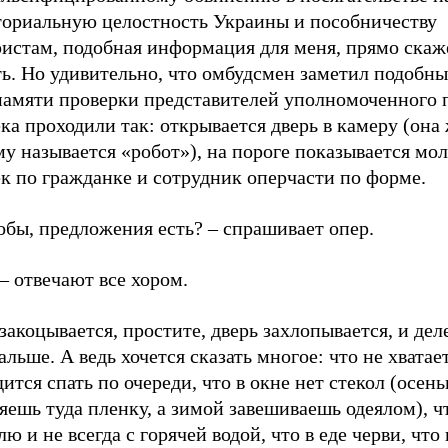
ториальную целостность Украины и пособничеству
ристам, подобная информация для меня, прямо скаж
ь. Но удивительно, что омбудсмен заметил подобны
памяти проверки представителей уполномоченного 
ка проходили так: открывается дверь в камеру (она 
у называется «робот»), на пороге показывается мо
к по гражданке и сотрудник оперчасти по форме.
обы, предложения есть? – спрашивает опер.
 – отвечают все хором.
закоцывается, простите, дверь захлопывается, и дел
альше. А ведь хочется сказать многое: что не хватае
ится спать по очереди, что в окне нет стекол (осен
яешь туда пленку, а зимой завешиваешь одеялом), ч
лю и не всегда с горячей водой, что в еде черви, чт