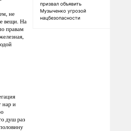
призвал объявить
Музыченко угрозой
ем, не
нацбезопасности
е вещи. На
по правам
железная,
лодой
егация
т нар и
ью
то душ раз
о половину