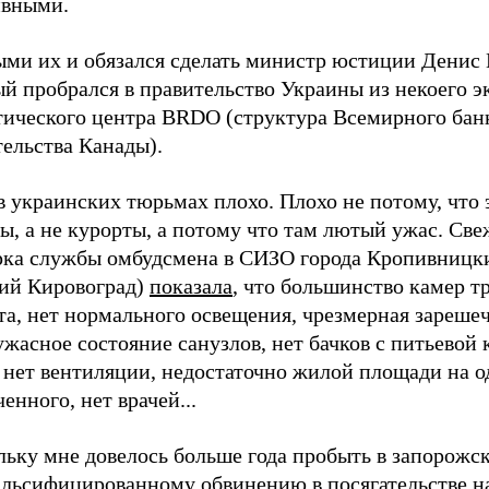
ивными.
ыми их и обязался сделать министр юстиции Денис
й пробрался в правительство Украины из некоего э
тического центра BRDO (структура Всемирного бан
ельства Канады).
в украинских тюрьмах плохо. Плохо не потому, что 
, а не курорты, а потому что там лютый ужас. Све
рка службы омбудсмена в СИЗО города Кропивницк
ий Кировоград)
показала
, что большинство камер т
та, нет нормального освещения, чрезмерная зареше
ужасное состояние санузлов, нет бачков с питьевой
 нет вентиляции, недостаточно жилой площади на о
енного, нет врачей...
льку мне довелось больше года пробыть в запорож
альсифицированному обвинению в посягательстве н