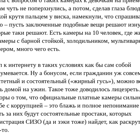
а с вопросом о таких камерах к девочкам на прием
м чуть не поперхнулись, а потом, сделав глаза блю
ой крутя пальцем у виска, намекнули, что спрашива
до – пусть заключенные подобные вещи решают изну
рые таки решают. Есть камеры на 10 человек, где ж
амеры с барной стойкой, холодильником, мультивар
ером, много чего есть.
 к интернету в таких условиях как бы сам собой
умевается. Ну а бонусом, если гражданин уж совсе
итетный и состоятельный («жирный гусь»), можно в
ь домой на ужин. Такое тоже доводилось лицезреть.
воры о том, что официальные платные камеры сильн
бе с коррупцией – это блажь и полное непонимание
ь за них будут состоятельные простаки, которых
страция СИЗО (да и зэки тоже) найдет, как раскру
-то.