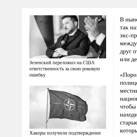
В ныне
так н
экс-пр
между
друг о
или де
Зеленский переложил на США
ответственность за свою роковую
«Поро
ошибку
полице
местн
нацио
чтобы 
находи
старые
котор
Хакеры получили подтверждение