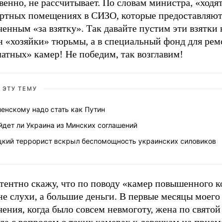
венно, не рассчитывает. По словам министра, «ходя
ртных помещениях в СИЗО, которые предоставляю
енным «за взятку». Так давайте пустим эти взятки 
н «хозяйки» тюрьмы, а в специальный фонд для рем
атных» камер! Не победим, так возглавим!
 ЭТУ ТЕМУ
енскому надо стать как Путин
йдет ли Украина из Минских соглашений
цкий террорист вскрыл беспомощность украинских силовиков
тентно скажу, что по поводу «камер повышенного 
не слухи, а большие деньги. В первые месяцы моего
ения, когда было совсем невмоготу, жена по свято