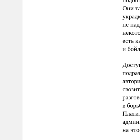
подошл
Они та
украдк
не на
некото
есть к
и бойл
Доступ
подраз
автор
свозит
разго
в борь
Платит
админи
на что