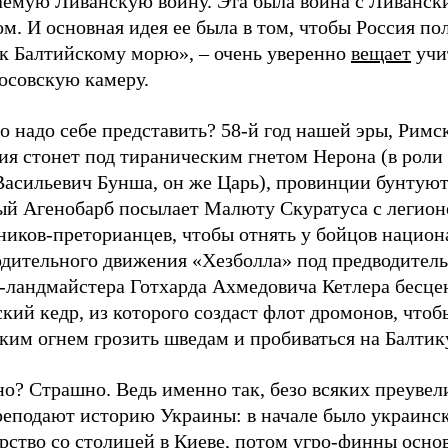
аемую Ливанскую войну. Эта была война с Ливанск
м. И основная идея ее была в том, чтобы Россия по
 к Балтийскому морю», – очень уверенно
вещает
учи
осовскую камеру.
о надо себе представить? 58-й год нашей эры, Римс
ия стонет под тираническим гнетом Нерона (в роли
Васильевич Бунша, он же Царь), провинции бунтуют
ый Агенобарб посылает Малюту Скуратуса с легио
ников-преторианцев, чтобы отнять у бойцов национ
одительного движения «Хезболла» под предводител
-ландмайстера Готхарда Ахмедовича Кетлера бесц
кий кедр, из которого создаст флот дромонов, чтоб
ким огнем грозить шведам и пробиваться на Балтик
о? Страшно. Ведь именно так, безо всяких преувел
реподают историю Украины: в начале было украинс
рство со столицей в Киеве, потом угро-финны осно