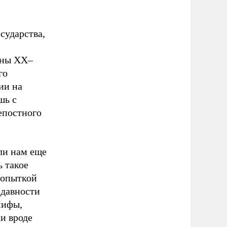
сударства,
ины XX–
го
ии на
шь с
епостного
ли нам еще
 такое
попыткой
 давности
мифы,
и вроде