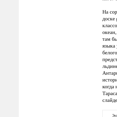
На сор
доске
класс
океан,
там б
языка
белого
предст
льдине
Антарк
истор
когда 
Тарас
слайд