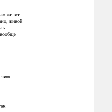
ко же все
авно, живой
ль
 вообще
антине
так