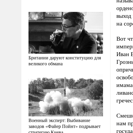
назыв
ордено
выход
на сор
Вот чт
импер
Иван 
Британии даруют конституцию для
Грозн
великого обмана
оприч
освоб
имама
ливанс
гречес
Смешн
Военный эксперт: Выбивание
нам п
заводов «Файер Пойнт» подрывает
госуда
стратегию Киева