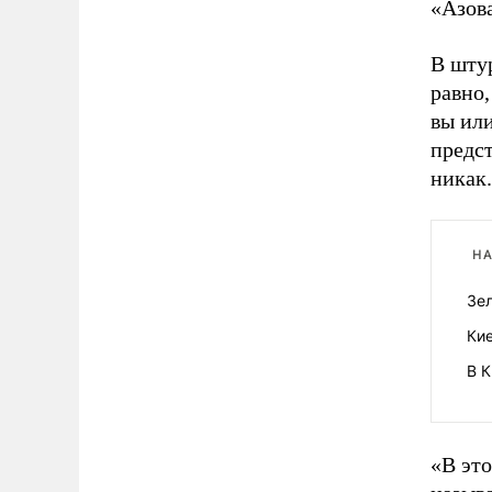
«Азова
В шту
равно,
вы ил
предст
никак.
НА
Зел
Кие
В 
«В это