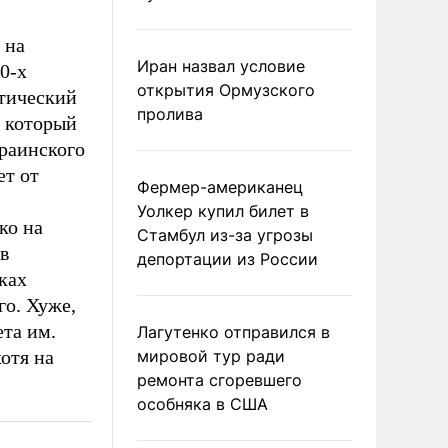
 на
Иран назвал условие
10-х
открытия Ормузского
нтический
пролива
, который
раинского
ет от
Фермер-американец
Уолкер купил билет в
ко на
Стамбул из-за угрозы
в
депортации из России
ках
о. Хуже,
ета им.
Лагутенко отправился в
хотя на
мировой тур ради
ремонта сгоревшего
особняка в США