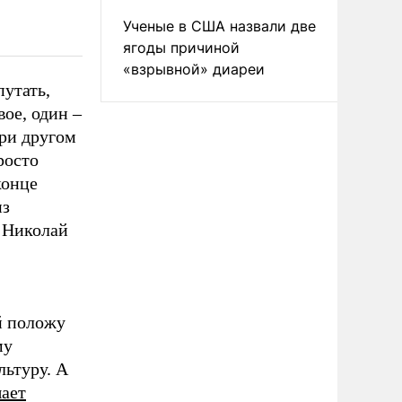
Ученые в США назвали две
ягоды причиной
«взрывной» диареи
утать,
вое, один –
при другом
росто
конце
из
ь Николай
й положу
му
льтуру. А
ает