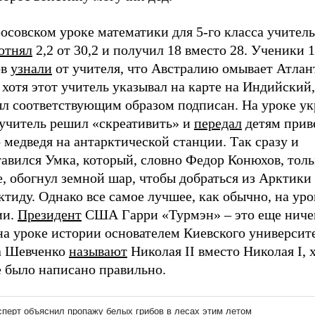
осовском уроке математики для 5-го класса учитель
отнял
2,2 от 30,2 и получил 18 вместо 28. Ученики 
ов
узнали
от учителя, что Австралию омывает Атла
 хотя этот учитель указывал на карте на Индийский
ыл соответствующим образом подписан. На уроке ук
 учитель решил «скреативить» и
передал
детям прив
 медведя на антарктической станции. Так сразу и
авился Умка, который, словно Федор Конюхов, толь
, обогнул земной шар, чтобы добраться из Арктики 
тиду. Однако все самое лучшее, как обычно, на уро
ии.
Президент
США Гарри «Турмэн» – это еще ничег
на уроке истории основателем Киевского университ
а Шевченко
называют
Николая II вместо Николая I, 
е было написано правильно.