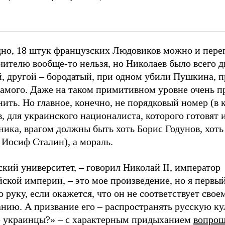
дно, 18 штук французских Людовиков можно и переп
чителю вообще-то нельзя, но Николаев было всего д
й, другой – бородатый, при одном убили Пушкина, 
самого. Даже на таком примитивном уровне очень п
ить. Но главное, конечно, не порядковый номер (в 
, для украинского националиста, которого готовят 
ника, врагом должны быть хоть Борис Годунов, хот
ь Иосиф Сталин), а мораль.
кий университет, – говорил Николай II, император
ской империи, – это мое произведение, но я первы
о руку, если окажется, что он не соответствует свое
нию. А призвание его – распространять русскую ку
е украинцы?» – с характерным придыханием
вопрош