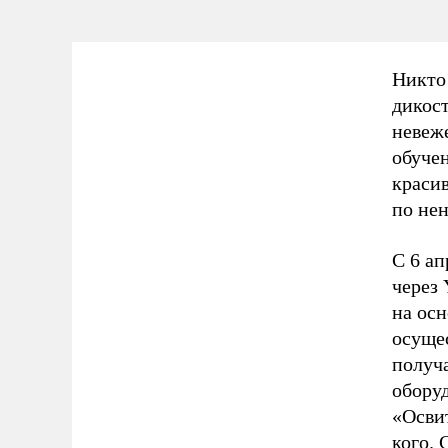
Никто 
дикос
невеже
обуче
красив
по нен
С 6 а
через
на ос
осущес
получа
оборуд
«Освит
кого. 