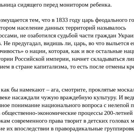
льница сидящего перед монитором ребенка.
змущается тем, что в 1833 году царь феодального го
отором население данных территорий называлось
оссами, не озаботился судьбой части граждан Укра
. Не предугадал, видишь ли, царь, во что выльется е
чивость» о нации, которая, как и все остальные нац
тории Российской империи, начнет складываться ли
ием в стране капитализма, то есть после отмены кр
как бы намекают – ага, смотрите, проклятые моска
веке насаждали чужую враждебную культуру. И ведь
чное понимание национального вопроса с нелепой 
ь общественно-экономические процессы 200-летней
кам современного права творит в детских головах 
ие их впоследствии в праворадикальные группировк