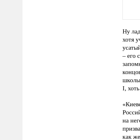
Ну ла
хотя у
усаты
– его 
запомн
концов
школь
I, хот
«Киевс
Россий
на нег
призва
как ж