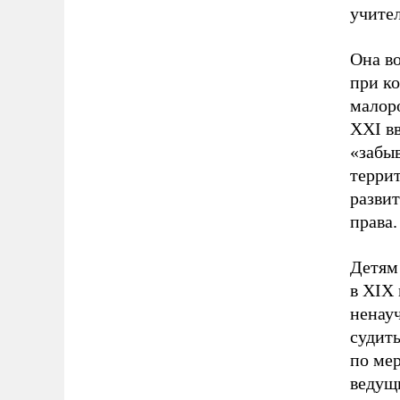
учите
Она во
при к
малор
XXI вв
«забыв
терри
развит
права.
Детям 
в XIX 
ненау
судит
по мер
ведущ