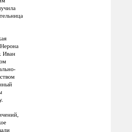
им
лучила
тельница
кая
 Нерона
. Иван
ном
ально-
ьством
енный
ы
у.
ичений,
кое
вали