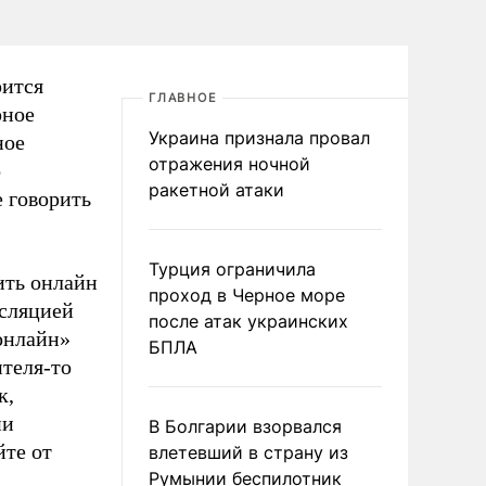
рится
ГЛАВНОЕ
рное
Украина признала провал
ное
отражения ночной
о
ракетной атаки
 говорить
Турция ограничила
ить онлайн
проход в Черное море
нсляцией
после атак украинских
онлайн»
БПЛА
ителя-то
к,
ии
В Болгарии взорвался
йте от
влетевший в страну из
Румынии беспилотник