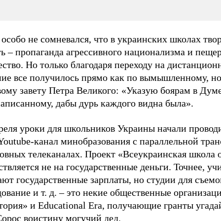
особо не сомневался, что в украинских школах тво
ть – пропаганда агрессивного национализма и пеще
ство. Но только благодаря переходу на дистанцион
ние все получилось прямо как по вымышленному, н
ому завету Петра Великого: «Указую боярам в Думе
аписанному, дабы дурь каждого видна была».
преля уроки для школьников Украины начали провод
 Youtube-канал минобразования с параллельной тра
новных телеканалах. Проект «Всеукраинская школа 
твляется не на государственные деньги. Точнее, уч
ют государственные зарплаты, но студии для съемо
ование и т. д. – это некие общественные организац
ория» и Educational Era, получающие гранты угада
Сорос воистину могучий дед.